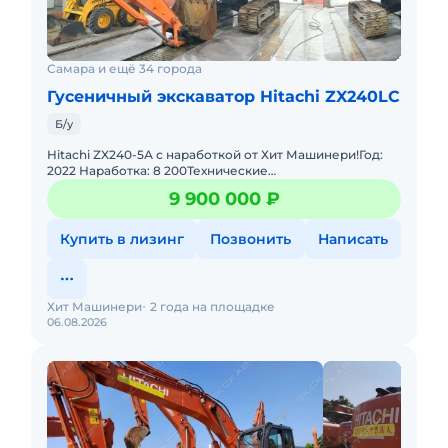
Самара и ещё 34 города
Гусеничный экскаватор Hitachi ZX240LC
Б/у
Hitachi ZX240-5А с наработкой от Хит Машинери!Год:
2022 Наработка: 8 200Технические
характеристики:Рабочий объем двигателя: 5193
9 900 000 ₽
cм3Мощность: 133 кВТДвигатель:
Купить в лизинг
Позвонить
Написать
Хит Машинери
2 года на площадке
06.08.2026