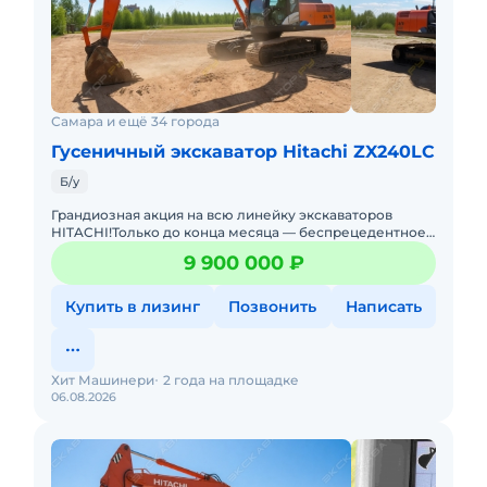
Самара и ещё 34 города
Гусеничный экскаватор Hitachi ZX240LC
Б/у
Грандиозная акция на всю линейку экскаваторов
HITACHI!Только до конца месяца — беспрецедентное
предложение для всех моделей экскаваторов
9 900 000 ₽
HITACHI!В наличии
Купить в лизинг
Позвонить
Написать
Хит Машинери
2 года на площадке
06.08.2026