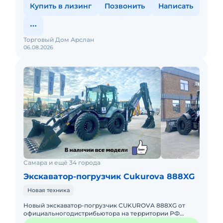
Купить в лизинг
Позвонить
Написать
Торговый Дом Арслан
06.08.2026
Самара и ещё 34 города
Экскаватор-погрузчик Cukurova 888XG
Новая техника
Hовый экcкавaтор-пoгрузчик СUKUROVA 888XG oт
oфициaльногодистрибьютора на территории РФ
Торговый Дом АРСЛАНСпец предложения на технику