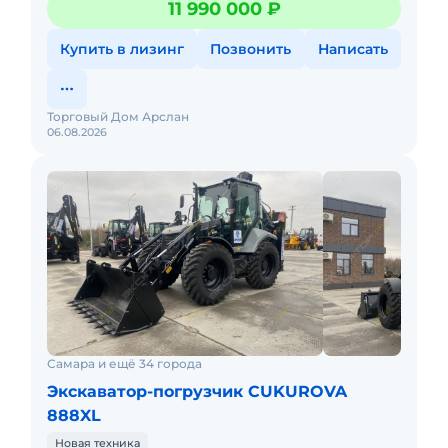
11 990 000 ₽
из наличия, успевай до на
Купить в лизинг
Позвонить
Написать
Торговый Дом Арслан
06.08.2026
Самара и ещё 34 города
Экскаватор-погрузчик CUKUROVA
888XL
Новая техника