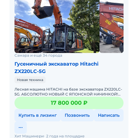
Самара и ещё 34 города
Гусеничный экскаватор Hitachi
ZX220LC-5G
Новая техника
Лесная машина HITACHI на базе экскаватора ZX220LC-
5G. АБСОЛЮТНО НОВЫЙ С ЯПОНСКОЙ НАЧИНКОЙ!
Комфортная кабина с эргономичным управлением и
17 800 000 ₽
низкий уровень шум
Купить в лизинг
Позвонить
Написать
Хит Машинери
2 года на площадке