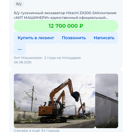
Б/у
Б/у гусеничный экскаватор Hitachi ZX200-5AКомпания
«ХИТ МАШИНЕРИ» единственный официальный
дистрибьютор спецтехники HITACHI в России.Мы
12 700 000 ₽
продаем техн
Купить в лизинг
Позвонить
Написать
Хит Машинери
2 года на площадке
06.08.2026
Самара и ещё 34 города