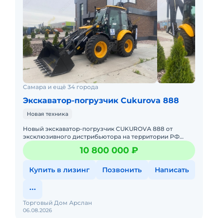
Самара и ещё 34 города
Экскаватор-погрузчик Cukurova 888
Новая техника
Hовый экcкавaтор-пoгрузчик СUKUROVA 888 от
эксклюзивного дистрибьютора на территории РФ
Торговый Дом АРСЛАННа аксиально-поршневым
10 800 000 ₽
насосом BOSCH REXROTH.Год выпу
Купить в лизинг
Позвонить
Написать
Торговый Дом Арслан
06.08.2026