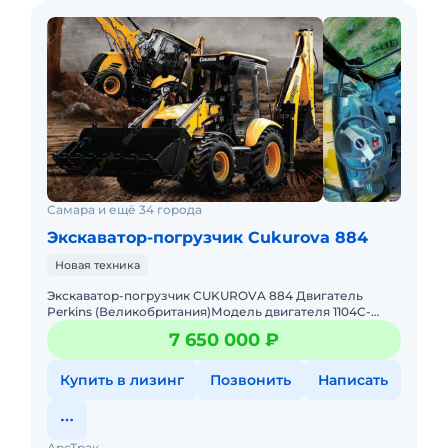
Самара и ещё 34 города
Экскаватор-погрузчик Cukurova 884
Новая техника
Экскаватор-погрузчик CUKUROVA 884 Двигатель
Perkins (Великобритания)Модель двигателя 1104C-
44TТип двигателя 4-тактный 4-цилиндровый
7 650 000 ₽
дизельный, с турбона
Купить в лизинг
Позвонить
Написать
АрсТрак