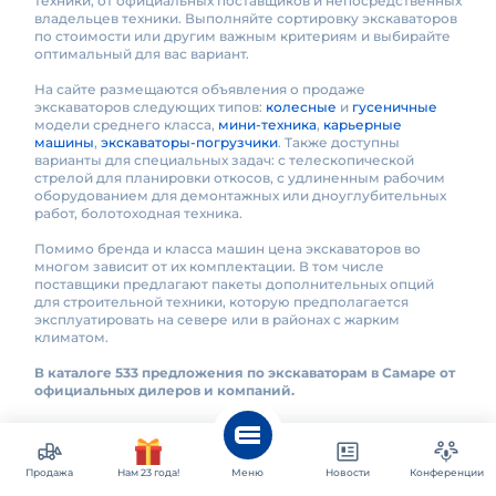
техники, от официальных поставщиков и непосредственных
владельцев техники. Выполняйте сортировку экскаваторов
по стоимости или другим важным критериям и выбирайте
оптимальный для вас вариант.
На сайте размещаются объявления о продаже
экскаваторов следующих типов:
колесные
и
гусеничные
модели среднего класса,
мини-техника
,
карьерные
машины
,
экскаваторы-погрузчики
. Также доступны
варианты для специальных задач: с телескопической
стрелой для планировки откосов, с удлиненным рабочим
оборудованием для демонтажных или дноуглубительных
работ, болотоходная техника.
Помимо бренда и класса машин цена экскаваторов во
многом зависит от их комплектации. В том числе
поставщики предлагают пакеты дополнительных опций
для строительной техники, которую предполагается
эксплуатировать на севере или в районах с жарким
климатом.
В каталоге 533 предложения по экскаваторам в Самаре от
официальных дилеров и компаний.
Экскаваторы в России
Продажа
Нам 23 года!
Меню
Новости
Конференции