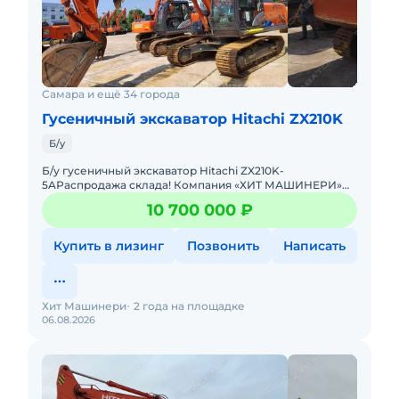
Самара и ещё 34 города
Гусеничный экскаватор Hitachi ZX210K
Б/у
Б/у гусеничный экскаватор Hitachi ZX210K-
5AРаспродажа склада! Компания «ХИТ МАШИНЕРИ»
единственный официальный дистрибьютор
10 700 000 ₽
спецтехники HITACHI в Ро
Купить в лизинг
Позвонить
Написать
Хит Машинери
2 года на площадке
06.08.2026