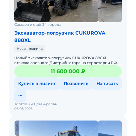
Самара и ещё 34 города
Экскаватор-погрузчик CUKUROVA
888XL
Новая техника
Hовый экcкавaтор-пoгрузчик СUKUROVA 888XL
oтэксклюзивного Дистрибьютора на территории РФ
Торговый Дом АРСЛАН.Спец предложения на технику
11 600 000 ₽
из наличия, успевай до
Купить в лизинг
Позвонить
Написать
Торговый Дом Арслан
06.08.2026