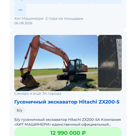
Хит Машинери
2 года на площадке
06.08.2026
Самара и ещё 34 города
Гусеничный экскаватор Hitachi ZX200-5
Б/у
Б/у гусеничный экскаватор Hitachi ZX200-5A Компания
«ХИТ МАШИНЕРИ» единственный официальный
дистрибьютор спецтехники HITACHI в России.Мы
12 990 000 ₽
продаем те