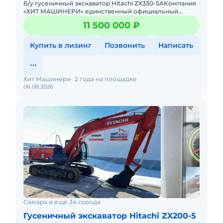
Б/у гусеничный экскаватор Hitachi ZX330-5AКомпания
«ХИТ МАШИНЕРИ» единственный официальный
дистрибьютор спецтехники HITACHI в России.Мы
11 500 000 ₽
продаем техн
Купить в лизинг
Позвонить
Написать
Хит Машинери
2 года на площадке
06.08.2026
Самара и ещё 34 города
Гусеничный экскаватор Hitachi ZX200-5