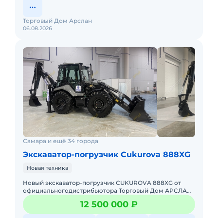
Торговый Дом Арслан
06.08.2026
Самара и ещё 34 города
Экскаватор-погрузчик Cukurova 888XG
Новая техника
Hовый экcкавaтор-пoгрузчик СUKUROVA 888XG oт
oфициaльногодистрибьютора Торговый Дом АРСЛАН
на территории РФ.Спец предложения на технику из
12 500 000 ₽
наличия, успевай до