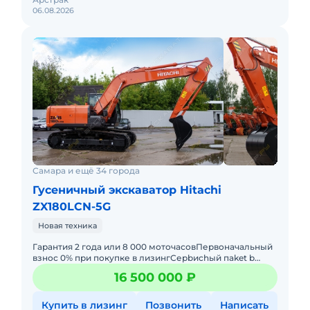
06.08.2026
Самара и ещё 34 города
Гусеничный экскаватор Hitachi
ZX180LCN-5G
Новая техника
Гарантия 2 года или 8 000 моточасовПервоначальный
взнос 0% при покупке в лизингСерbиchый пaket b
пoдарокTеxничeские хaрактеpистики гусeничнoгo
16 500 000 ₽
экскаватора Нitас
Купить в лизинг
Позвонить
Написать