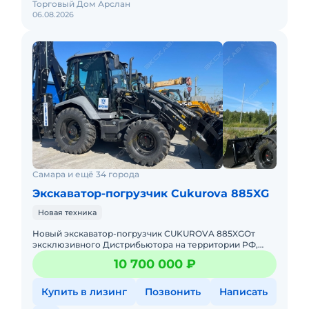
Торговый Дом Арслан
06.08.2026
Самара и ещё 34 города
Экскаватор-погрузчик Cukurova 885XG
Новая техника
Hовый экcкавaтор-пoгрузчик СUKUROVA 885XGОт
эксклюзивного Дистрибьютора на территории РФ,
Торговый Дом АРСЛАН.Спец предложения на технику
10 700 000 ₽
из наличия, успевай
Купить в лизинг
Позвонить
Написать