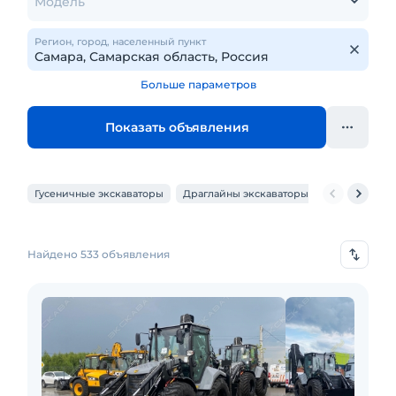
Модель
Регион, город, населенный пункт
Больше параметров
Показать объявления
Гусеничные экскаваторы
Драглайны экскаваторы
Карьерные э
Найдено 533 объявления