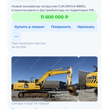
Hовый экcкавaтор-пoгрузчик СUKUROVA 888XL
oтэксклюзивного Дистрибьютора на территории РФ
Торговый Дом АРСЛАН.Спец предложения на технику
11 600 000 ₽
из наличия, успевай д
Купить в лизинг
Позвонить
Написать
Торговый Дом Арслан
06.08.2026
Самара и ещё 34 города