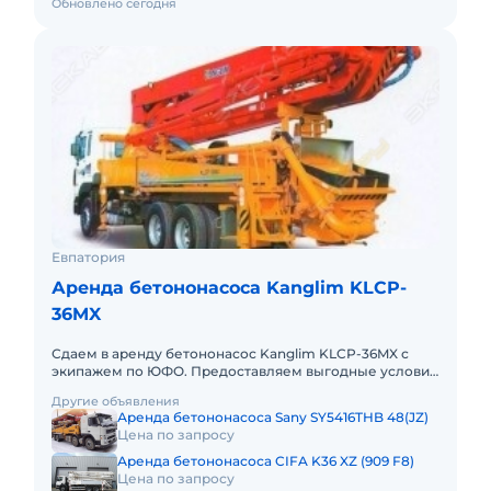
Обновлено сегодня
Евпатория
Аренда бетононасоса Kanglim KLCP-
36MX
Сдаем в аренду бетононасос Kanglim KLCP-36MX с
экипажем по ЮФО. Предоставляем выгодные условия
для аренды бетононасоса Kanglim KLCP-36MX в
Другие объявления
Южном федеральном окр
Аренда бетононасоса Sany SY5416THB 48(JZ)
Цена по запросу
Аренда бетононасоса CIFA K36 XZ (909 F8)
Цена по запросу