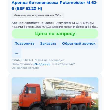
Аренда бетононасоса Putzmeister M 62-
6 (BSF 62.20 H)
Минимальное время заказа: 7+1 ч.
Аренда! Автобетононасос Putzmeister М 62-6 Объем
подачи бетона 200 м/ч Давление подачи бетона 85 бар
Диаметр цилиндра 280 мм Дальность подачи вверх 61.1
Цена по запросу
м
Позвонить
Заказать
Обратный звонок
CRANES.RENT
9 лет на площадке
Парк техники:
136 единиц
Работаем 24/7
Обновлено сегодня