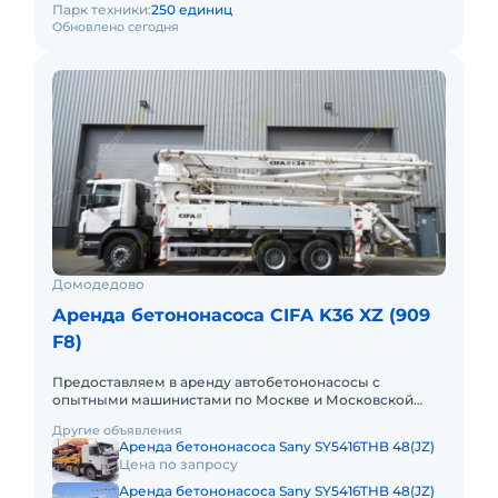
Парк техники:
250 единиц
Обновлено сегодня
Домодедово
Аренда бетононасоса CIFA K36 XZ (909
F8)
Предоставляем в аренду автобетононасосы с
опытными машинистами по Москве и Московской
области. Любой вид аренды. Долгосрочный,
Другие объявления
краткосрочный (почасовой, посменн
Аренда бетононасоса Sany SY5416THB 48(JZ)
Цена по запросу
Аренда бетононасоса Sany SY5416THB 48(JZ)