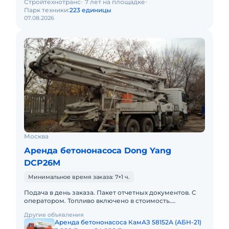
Стройтехнотранс
7 лет на площадке
Парк техники:
223 единицы
07.08.2026
Москва
Аренда бетононасоса Dong Yang
DCP26M
Минимальное время заказа: 7+1 ч.
Подача в день заказа. Пакет отчетных документов. С
оператором. Топливо включено в стоимость.
Долгосрочная аренда. Краткосрочная аренда. Техника
Другие объявления
с малой наработк
Аренда бетононасоса КамАЗ 58152А (АБН-21)