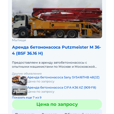
Мытищи
Аренда бетононасоса Putzmeister M 36-
4 (BSF 36.16 H)
Предоставляем в аренду автобетононасосы с
опытными машинистами по Москве и Московской
области. Любой вид аренды. Долгосрочный,
Другие объявления
краткосрочный (почасовой, посменн
Аренда бетононасоса Sany SY5416THB 48(JZ)
Цена по запросу
Аренда бетононасоса CIFA K36 XZ (909 F8)
Цена по запросу
Показать еще 7 из 9
Цена по запросу