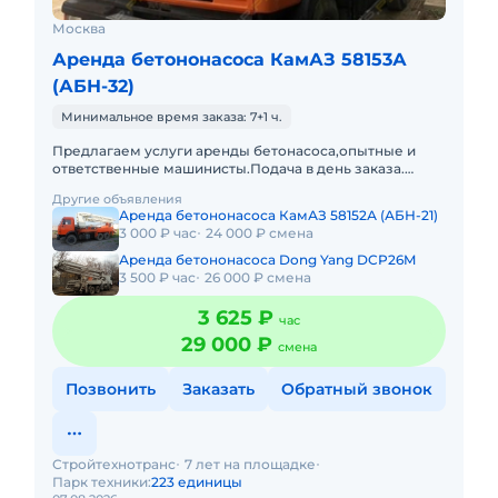
Москва
Аренда бетононасоса КамАЗ 58153А
(АБН-32)
Минимальное время заказа: 7+1 ч.
Предлагаем услуги аренды бетонасоса,опытные и
ответственные машинисты.Подача в день заказа.
Пакет отчетных документов. С оператором. Топливо
Другие объявления
включено в стоимост
Аренда бетононасоса КамАЗ 58152А (АБН-21)
3 000 ₽ час
24 000 ₽ смена
Аренда бетононасоса Dong Yang DCP26M
3 500 ₽ час
26 000 ₽ смена
3 625 ₽
час
29 000 ₽
смена
Позвонить
Заказать
Обратный звонок
Стройтехнотранс
7 лет на площадке
Парк техники:
223 единицы