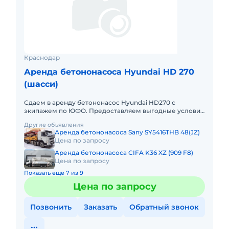
Краснодар
Аренда бетононасоса Hyundai HD 270
(шасси)
Сдаем в аренду бетононасос Hyundai HD270 с
экипажем по ЮФО. Предоставляем выгодные условия
для аренды бетононасоса Hyundai HD270 в Южном
Другие объявления
федеральном округе. Кро
Аренда бетононасоса Sany SY5416THB 48(JZ)
Цена по запросу
Аренда бетононасоса CIFA K36 XZ (909 F8)
Цена по запросу
Показать еще 7 из 9
Цена по запросу
Позвонить
Заказать
Обратный звонок