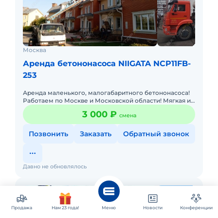
Москва
Аренда бетононасоса NIIGATA NCP11FB-
253
Аренда маленького, малогабаритного бетононасоса!
Работаем по Москве и Московской области! Мягкая и
аккуратная укладка бетона роторными
3 000 ₽
смена
бетононасосами. Мы залива
Позвонить
Заказать
Обратный звонок
Давно не обновлялось
Продажа
Нам 23 года!
Меню
Новости
Конференции