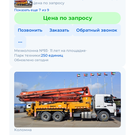
Цена по запросу
Показать еще 7 из 9
Цена по запросу
Позвонить
Заказать
Обратный звонок
Мехколонна №93
11 лет на площадке
Парк техники:
250 единиц
Обновлено сегодня
Коломна