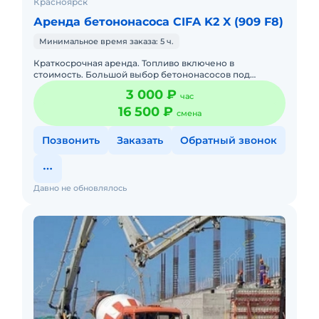
Красноярск
Аренда бетононасоса CIFA K2 X (909 F8)
Минимальное время заказа: 5 ч.
Краткосрочная аренда. Топливо включено в
стоимость. Большой выбор бетононасосов под
разные цели 15 метров, 18 метров, 27 метров, 31 метр,
3 000 ₽
час
42 метра, 52 метра. Бе
16 500 ₽
смена
Позвонить
Заказать
Обратный звонок
Давно не обновлялось