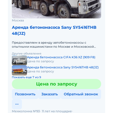
Москва
Аренда бетононасоса Sany SY5416THB
48(JZ)
Предоставляем в аренду автобетононасосы с
опытными машинистами по Москве и Московской
области. Любой вид аренды. Долгосрочный,
Другие объявления
краткосрочный (почасовой, посменн
Аренда бетононасоса CIFA K36 XZ (909 F8)
Цена по запросу
Аренда бетононасоса Sany SY5416THB 48(JZ)
Цена по запросу
Показать еще 7 из 9
Цена по запросу
Позвонить
Заказать
Обратный звонок
Мехколонна №93
11 лет на площадке