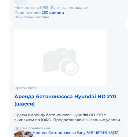
Мехколонна №93
11 лет на площадке
Парк техники:
250 единиц
Обновлено сегодня
Краснодар
Аренда бетононасоса Hyundai HD 270
(шасси)
Сдаем в аренду бетононасос Hyundai HD 270 с
экипажем по ЮФО. Предоставляем выгодные условия
для аренды бетононасоса Hyundai HD 270 в Южном
Другие объявления
федеральном округе. К
Аренда бетононасоса Sany SY5416THB 48(JZ)