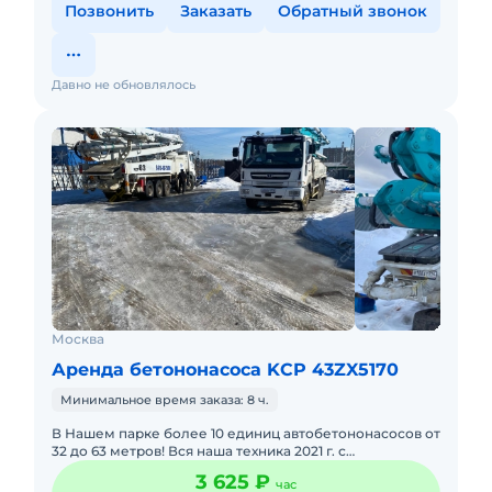
Позвонить
Заказать
Обратный звонок
Давно не обновлялось
Москва
Аренда бетононасоса KCP 43ZX5170
Минимальное время заказа: 8 ч.
В Нашем парке более 10 единиц автобетононасосов от
32 до 63 метров! Вся наша техника 2021 г. с
минимальной наработкой. База находиться в районе
3 625 ₽
час
Сходня . Работа