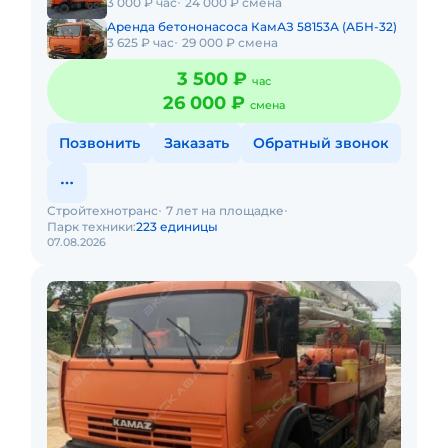
3 000 ₽ час
24 000 ₽ смена
Аренда бетононасоса КамАЗ 58153А (АБН-32)
3 625 ₽ час
29 000 ₽ смена
3 500 ₽
час
26 000 ₽
смена
Позвонить
Заказать
Обратный звонок
Стройтехнотранс
7 лет на площадке
Парк техники:
223 единицы
07.08.2026