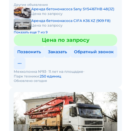
области. Любой вид аренды. Долгосрочный,
Другие объявления
краткосрочный (почасовой, посменн
Аренда бетононасоса Sany SY5416THB 48(JZ)
Цена по запросу
Аренда бетононасоса CIFA K36 XZ (909 F8)
Цена по запросу
Показать еще 7 из 9
Цена по запросу
Позвонить
Заказать
Обратный звонок
Мехколонна №93
11 лет на площадке
Парк техники:
250 единиц
Обновлено сегодня