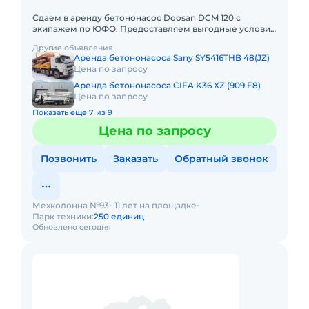
Сдаем в аренду бетононасос Doosan DCM 120 с
экипажем по ЮФО. Предоставляем выгодные условия
для аренды бетононасоса Doosan DCM 120 в Южном
Другие объявления
федеральном округе. К
Аренда бетононасоса Sany SY5416THB 48(JZ)
Цена по запросу
Аренда бетононасоса CIFA K36 XZ (909 F8)
Цена по запросу
Показать еще 7 из 9
Цена по запросу
Позвонить
Заказать
Обратный звонок
Мехколонна №93
11 лет на площадке
Парк техники:
250 единиц
Обновлено сегодня