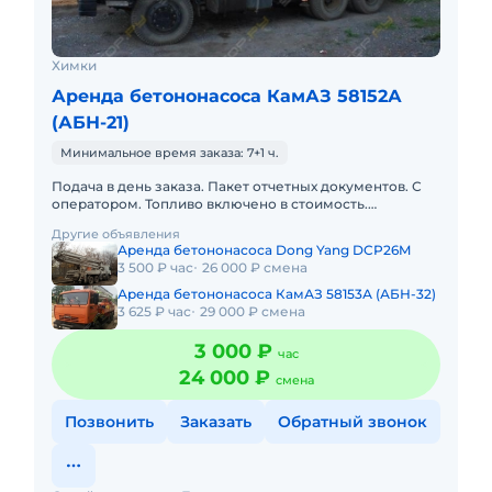
Химки
Аренда бетононасоса КамАЗ 58152А
(АБН-21)
Минимальное время заказа: 7+1 ч.
Подача в день заказа. Пакет отчетных документов. С
оператором. Топливо включено в стоимость.
Долгосрочная аренда. Краткосрочная аренда. Техника
Другие объявления
с малой наработк
Аренда бетононасоса Dong Yang DCP26M
3 500 ₽ час
26 000 ₽ смена
Аренда бетононасоса КамАЗ 58153А (АБН-32)
3 625 ₽ час
29 000 ₽ смена
3 000 ₽
час
24 000 ₽
смена
Позвонить
Заказать
Обратный звонок