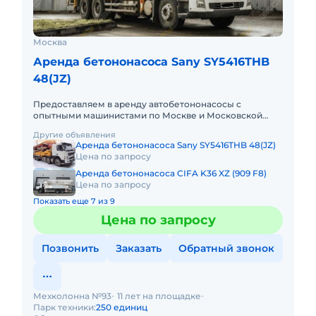
Москва
Аренда бетононасоса Sany SY5416THB
48(JZ)
Предоставляем в аренду автобетононасосы с
опытными машинистами по Москве и Московской
области. Любой вид аренды. Долгосрочный,
Другие объявления
краткосрочный (почасовой, посменн
Аренда бетононасоса Sany SY5416THB 48(JZ)
Цена по запросу
Аренда бетононасоса CIFA K36 XZ (909 F8)
Цена по запросу
Показать еще 7 из 9
Цена по запросу
Позвонить
Заказать
Обратный звонок
Мехколонна №93
11 лет на площадке
Парк техники:
250 единиц