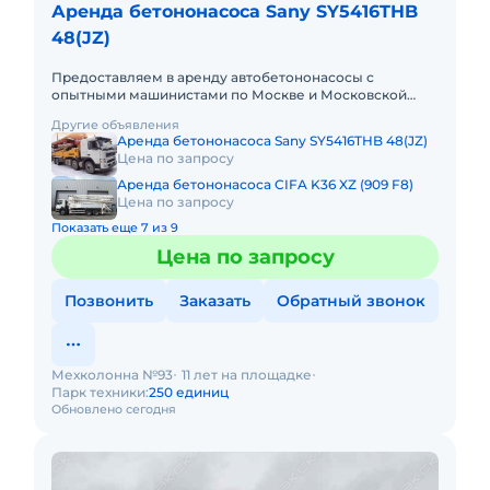
Аренда бетононасоса Sany SY5416THB
48(JZ)
Предоставляем в аренду автобетононасосы с
опытными машинистами по Москве и Московской
области. Любой вид аренды. Долгосрочный,
Другие объявления
краткосрочный (почасовой, посменн
Аренда бетононасоса Sany SY5416THB 48(JZ)
Цена по запросу
Аренда бетононасоса CIFA K36 XZ (909 F8)
Цена по запросу
Показать еще 7 из 9
Цена по запросу
Позвонить
Заказать
Обратный звонок
Мехколонна №93
11 лет на площадке
Парк техники:
250 единиц
Обновлено сегодня