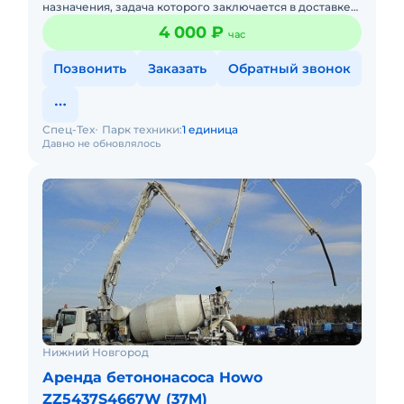
назначения, задача которого заключается в доставке
бетона на строительный объект. Благодаря этому
4 000 ₽
час
процесс залив
Позвонить
Заказать
Обратный звонок
Спец-Тех
Парк техники:
1 единица
Давно не обновлялось
Нижний Новгород
Аренда бетононасоса Howo
ZZ5437S4667W (37M)