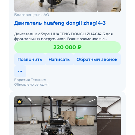
Благовещенск АО
Двигатель huafeng dongli zhag14-3
Двигатель в сборе HUAFENG DONGLI ZHAG14-3 для
фронтальных погрузчиков. Взаимозаменяем с
моделью ZHBG14-A. Работает в паре с КПП
220 000 ₽
ZL265/ZL280. ДВС в наличии. Стои
Позвонить
Написать
Обратный звонок
Евразия Техникс
Обновлено сегодня