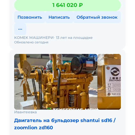
дистрибьютера KOMATSU на Komatsu PC300
1 641 020 ₽
Возможен торг. Доставка п
Позвонить
Написать
Обратный звонок
KOMEK МАШИНЕРИ
13 лет на площадке
Обновлено сегодня
Ивантеевка
Двигатель на бульдозер shantui sd16 /
zoomlion zd160