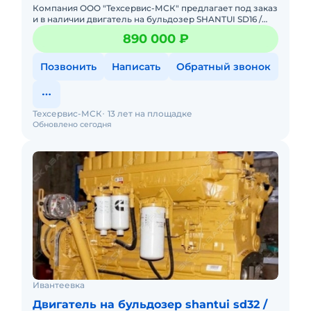
Компания ООО "Техсервис-МСК" предлагает под заказ
и в наличии двигатель на бульдозер SHANTUI SD16 /
ZOOMLION ZD160 / BEEZONE D16 / KOMATSU D65. .
890 000 ₽
Модель SC11C
Позвонить
Написать
Обратный звонок
Техсервис-МСК
13 лет на площадке
Обновлено сегодня
Ивантеевка
Двигатель на бульдозер shantui sd32 /