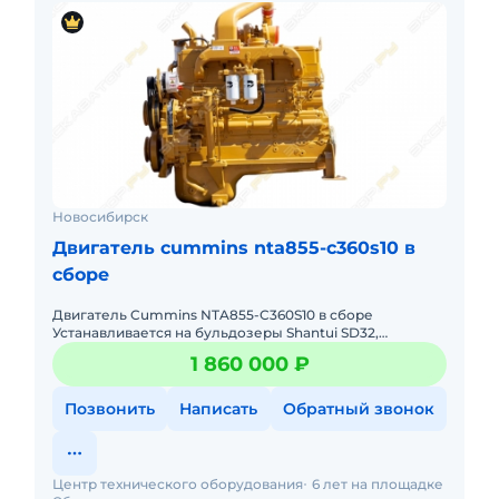
Новосибирск
Двигатель cummins nta855-c360s10 в
сборе
Двигатель Cummins NTA855-C360S10 в сборе
Устанавливается на бульдозеры Shantui SD32,
Zoomlion ZD320-3, Maxpower MD32, HBXG Shehwa SD8,
1 860 000 ₽
Komatsu D155. Cummins N
Позвонить
Написать
Обратный звонок
Центр технического оборудования
6 лет на площадке