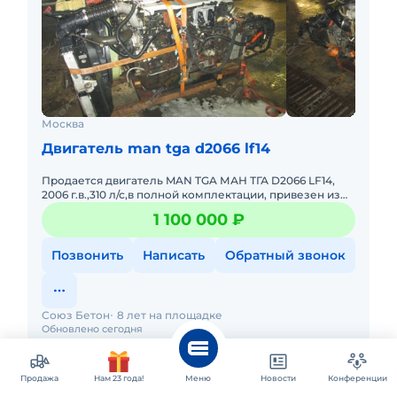
Москва
Двигатель man tga d2066 lf14
Продается двигатель MAN TGA МАН ТГА D2066 LF14,
2006 г.в.,310 л/с,в полной комплектации, привезен из
Германии в конце ноября ,снят с полностью рабочей
1 100 000 ₽
машины бе
Позвонить
Написать
Обратный звонок
Союз Бетон
8 лет на площадке
Обновлено сегодня
Продажа
Нам 23 года!
Меню
Новости
Конференции