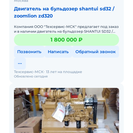
Москва
Двигатель на бульдозер shantui sd32 /
zoomlion zd320
Компания ООО "Техсервис-МСК" предлагает под заказ
и в наличии двигатель на бульдозер SHANTUI SD32 /
ZOOMLION ZD320 / BEEZONE D32. . Модель NTA855-
1 800 000 ₽
C360S10. .
Позвонить
Написать
Обратный звонок
Техсервис-МСК
13 лет на площадке
Обновлено сегодня