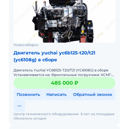
Новосибирск
Двигатель yuchai yc6b125-t20/t21
(yc6108g) в сборе
Двигатель Yuchai YC6B125-T20/T21 (YC6108G) в сборе
Устанавливается на: Фронтальные погрузчики: XCMГ:
LW300, ZL30G, LW321F Changlin: 933, 936, ZLM30E-5
485 000 ₽
SDLG: LG
Позвонить
Написать
Обратный звонок
Центр технического оборудования
6 лет на площадке
Обновлено сегодня