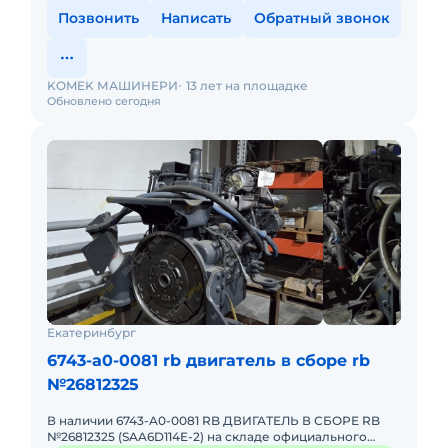
Позвонить
Написать
Обратный звонок
KOMEK МАШИНЕРИ
13 лет на площадке
Обновлено сегодня
Екатеринбург
6743-a0-0081 rb двигатель в сборе rb
№26812325
В наличии 6743-A0-0081 RB ДВИГАТЕЛЬ В СБОРЕ RB
№26812325 (SAA6D114E-2) на складе официального