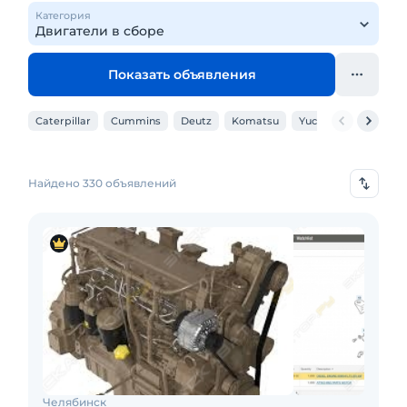
Категория
Показать объявления
Caterpillar
Cummins
Deutz
Komatsu
Yuchai
Weichai
Найдено 330 объявлений
Челябинск