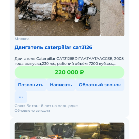
Москва
Двигатель caterpillar сат3126
Двигатель Caterpillar САТ3126EDITAATAATAACG3E, 2008
года выпуска,230 л/с, рабочий объём 7200 куб.см.,
полностью в рабочем состоянии. Осмотр в г.
220 000 ₽
Одинцово, Моско
Позвонить
Написать
Обратный звонок
Союз Бетон
8 лет на площадке
Обновлено сегодня