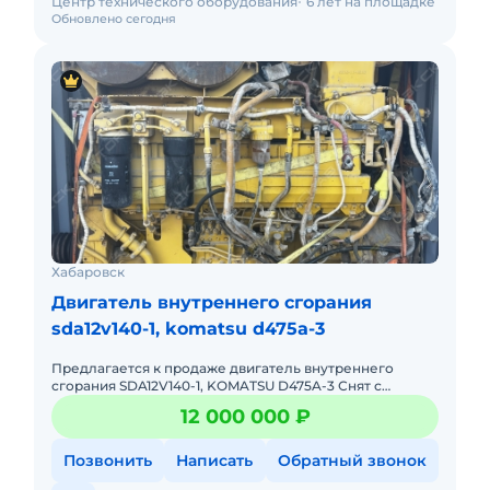
Центр технического оборудования
6 лет на площадке
Обновлено сегодня
Хабаровск
Двигатель внутреннего сгорания
sda12v140-1, komatsu d475a-3
Предлагается к продаже двигатель внутреннего
сгорания SDA12V140-1, KOMATSU D475A-3 Снят с
рабочей машины,б/п по России, наработка 10 М/тч
12 000 000 ₽
полностью в исправном
Позвонить
Написать
Обратный звонок