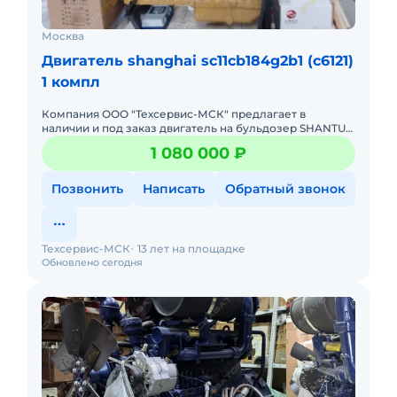
Москва
Двигатель shanghai sc11cb184g2b1 (c6121)
1 компл
Компания ООО "Техсервис-МСК" предлагает в
наличии и под заказ двигатель на бульдозер SHANTUI
SD16 / ZOOMLION ZD160 / BEEZONE D16 / KOMATSU D65. .
1 080 000 ₽
Модель - SHA
Позвонить
Написать
Обратный звонок
Техсервис-МСК
13 лет на площадке
Обновлено сегодня