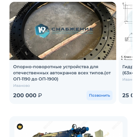
Опорно-поворотные устройства для
Гидро
отечественных автокранов всех типов.(от
(63х40
ОП-1190 до ОП-1900)
Иванов
Иваново
200 000
₽
25 0
Позвонить