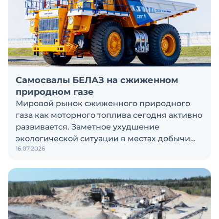
Самосвалы БЕЛАЗ на сжиженном
природном газе
Мировой рынок сжиженного природного
газа как моторного топлива сегодня активно
развивается. Заметное ухудшение
экологической ситуации в местах добычи
16.07.2026
полезных ископаемых и стремительный
рост цен на дизельное топливо рождают
спрос на создание и использование
техники, работающей на альтернативном
топливе