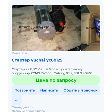
Кемерово
Стартер yuchai yc6b125
Стартер на ДВС Yuchai 6108 к фронтальному
погрузчику XCMG LW300f, Yutong 931a, SDLG LG936
Стартер, 4110000561200 - 11 300 руб Фильтр воздушный,
Цена по запросу
KW2036 - 950 руб
Позвонить
Написать
Обратный звонок
Спец-Дизель
Давно не обновлялось