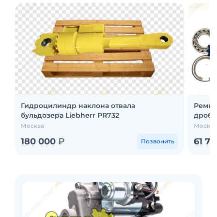
Гидроцилиндр наклона отвала
Ремко
бульдозера Liebherr PR732
дроби
Москва
Москва
180 000
₽
61 7
Позвонить