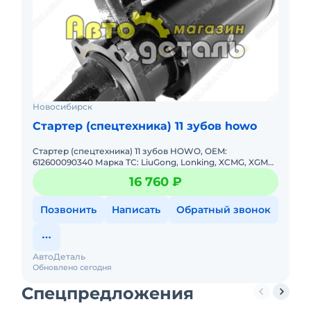
Новосибирск
Стартер (спецтехника) 11 зубов howo
Стартер (спецтехника) 11 зубов HOWO, OEM:
612600090340 Марка ТС: LiuGong, Lonking, XCMG, XGMA
(XiaGong) Модель ТС: FL956, FL958, LG953F, LG956FN,
16 760 ₽
ZL50, ZL50C, Z
Позвонить
Написать
Обратный звонок
АвтоДеталь
Обновлено сегодня
Спецпредложения