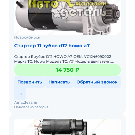
Новосибирск
Стартер 11 зубов d12 howo a7
Стартер 11 зубов D12 HOWO A7, OEM: VG1246090002
Марка ТС: Howo Модель ТС: A7 Модель двигателя:
Weichai WD12 Годы выпуска: 2010-2021 Тип шасси:
14 750 ₽
Самосвал 6*4, Сам
Позвонить
Написать
Обратный звонок
АвтоДеталь
Обновлено сегодня