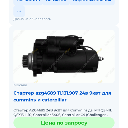
Давно не обновлялось
Москва
Стартер azg4689 11.131.907 24в 9квт для
cummins и caterpillar
Стартер AZG4689 24В 9кВт для Cummins дв. M11,QSM11,
QSX15 L-10, Caterpillar 3406, Caterpillar C9 (Challenger
MT765)(Versatile 435) и другие Серийный номер произ
Цена по запросу