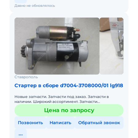
Давно не обновлялось
Ставрополь
Стартер в сборе d7004-3708000/01 lg918
Новые запчасти. Запчасти под заказ. Запчасти в
наличии. Широкий ассортимент. Запчасти
оригинальные. Производство JINAN KUOE
Цена по запросу
INTERNATIONAL TRADE CO.,LTD Стартер
Позвонить
Написать
Обратный звонок