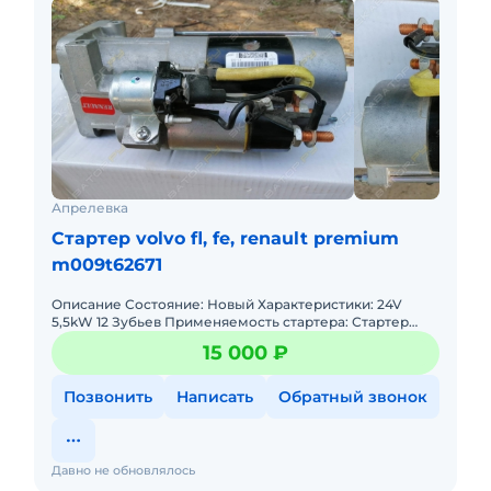
Апрелевка
Стартер volvo fl, fe, renault premium
m009t62671
Описание Состояние: Новый Характеристики: 24V
5,5kW 12 Зубьев Применяемость стартера: Стартер
VOLVO FL Стартер VOLVO FE Стартер VOLVO D7, D7E
15 000 ₽
Стартер RE
Позвонить
Написать
Обратный звонок
Давно не обновлялось