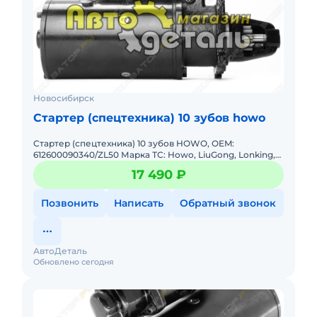
Новосибирск
Стартер (спецтехника) 10 зубов howo
Стартер (спецтехника) 10 зубов HOWO, OEM:
612600090340/ZL50 Марка ТС: Howo, LiuGong, Lonking,
XCMG, XGMA (XiaGong) Модель ТС: A5, LG953F, LG956FN,
17 490 ₽
ZL50, ZL50C,
Позвонить
Написать
Обратный звонок
АвтоДеталь
Обновлено сегодня