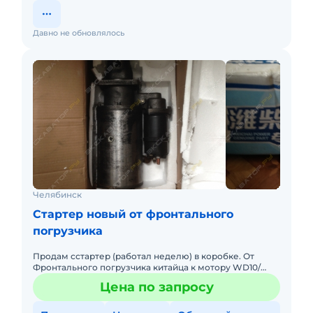
Давно не обновлялось
Челябинск
Cтартер новый от фронтального
погрузчика
Продам сстартер (работал неделю) в коробке. От
Фронтального погрузчика китайца к мотору WD10/
WD615. Куплен за 16000рублей. Бендикс - 11 зубьев.
Цена по запросу
Стартер, 612600