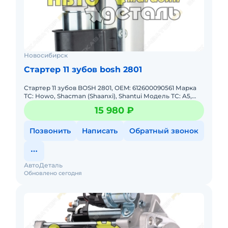
Новосибирск
Стартер 11 зубов bosh 2801
Стартер 11 зубов BOSH 2801, OEM: 612600090561 Марка
ТС: Howo, Shacman (Shaanxi), Shantui Модель ТС: A5,
F2000, F3000, SD16, X3000 Модель двигателя: Weichai
15 980 ₽
WD12
Позвонить
Написать
Обратный звонок
АвтоДеталь
Обновлено сегодня