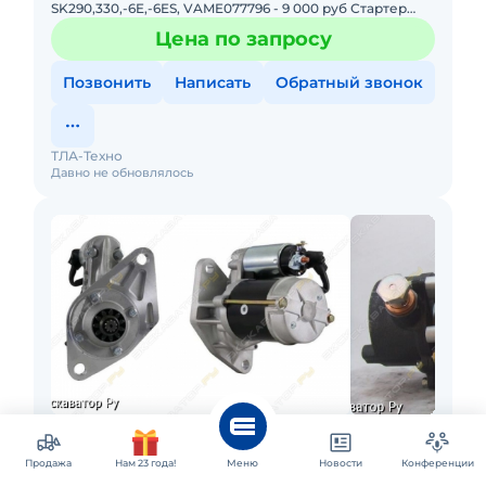
SK290,330,-6E,-6ES, VAME077796 - 9 000 руб Стартер
Kobelko SK200,210,250,-6E,-6ES, VAME049303 - 9 000 руб
Цена по запросу
Позвонить
Написать
Обратный звонок
ТЛА-Техно
Давно не обновлялось
Москва
Стартер, генератор td27, bd30, qd32
Продажа
Нам 23 года!
Меню
Новости
Конференции
fd46, 4hk1, 4hg1, 4he1