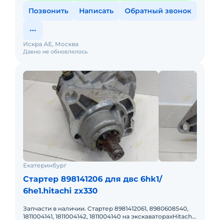
Позвонить
Написать
Обратный звонок
Искра АЕ, Москва
Давно не обновлялось
Екатеринбург
Стартер 898141206 для двс 6hk1/
6he1.hitachi zx330
Запчасти в наличии. Стартер 8981412061, 8980608540,
1811004141, 1811004142, 1811004140 на экскаваторахHitachi