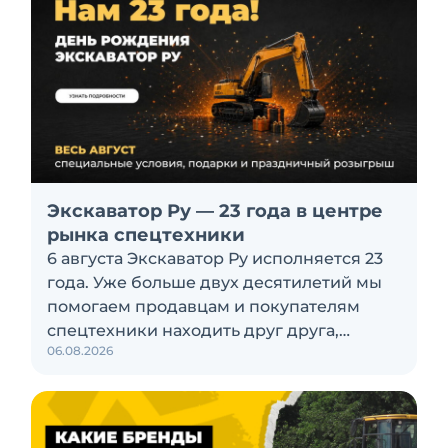
Экскаватор Ру — 23 года в центре
рынка спецтехники
6 августа Экскаватор Ру исполняется 23
года. Уже больше двух десятилетий мы
помогаем продавцам и покупателям
спецтехники находить друг друга,
06.08.2026
производителям и дилерам —
рассказывать о своих продуктах, а всем
представителям отрасли — следить за
новостями и изменениями рынка