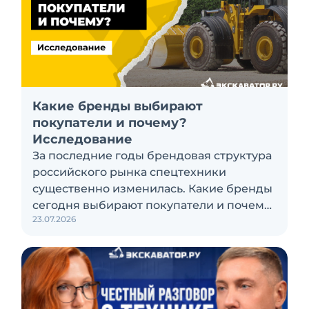
Какие бренды выбирают
покупатели и почему?
Исследование
За последние годы брендовая структура
российского рынка спецтехники
существенно изменилась. Какие бренды
сегодня выбирают покупатели и почему,
23.07.2026
а также кого считают лидерами рынка?
Экскаватор Ру провёл исследование,
чтобы ответить на эти вопросы