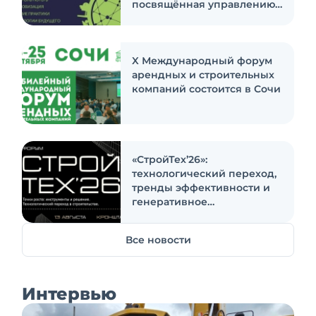
посвящённая управлению
топливными ресурсами
предприятий
X Международный форум
арендных и строительных
компаний состоится в Сочи
«СтройТех’26»:
технологический переход,
тренды эффективности и
генеративное
проектирование
Все новости
Интервью