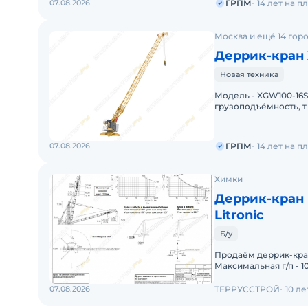
07.08.2026
ГРПМ
14 лет на 
Москва и ещё 14 гор
Деррик-кран
Новая техника
Модель - XGW100-16SТ
грузоподъёмность, т 
мощность, кВт - 76И
07.08.2026
ГРПМ
14 лет на 
Химки
Деррик-кран L
Litronic
Б/у
Продаём деррик-кран
Максимальная г/п - 1
07.08.2026
ТЕРРУССТРОЙ
10 л