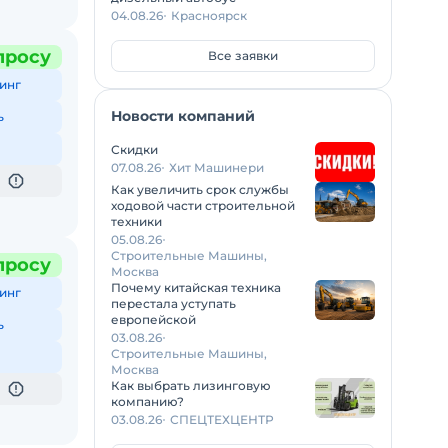
04.08.26
Красноярск
просу
Все заявки
инг
Новости компаний
ь
Скидки
07.08.26
Хит Машинери
Как увеличить срок службы
ходовой части строительной
техники
05.08.26
Строительные Машины,
просу
Москва
Почему китайская техника
инг
перестала уступать
европейской
ь
03.08.26
Строительные Машины,
Москва
Как выбрать лизинговую
компанию?
03.08.26
СПЕЦТЕХЦЕНТР