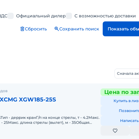
НДС
Официальный дилер
С возможностью доставки
Сбросить
Сохранить поиск
Показать об
Сначала а
одов
Цена по за
 XCMG XGW185-25S
Купить в лиз
Позвонит
ип - деррик кранГ/п на конце стрелы, т - 4.2Макс.
Написать
- 25Макс. длина стрелы (вылет), м - 35Общая
с