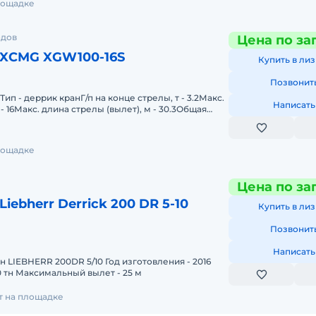
площадке
одов
Цена по за
 XCMG XGW100-16S
Купить в лиз
Позвонит
ип - деррик кранГ/п на конце стрелы, т - 3.2Макс.
Написать
- 16Макс. длина стрелы (вылет), м - 30.3Общая
сточн
площадке
Цена по за
iebherr Derrick 200 DR 5-10
Купить в лиз
Позвонит
Написать
 LIEBHERR 200DR 5/10 Год изготовления - 2016
0 тн Максимальный вылет - 25 м
ет на площадке