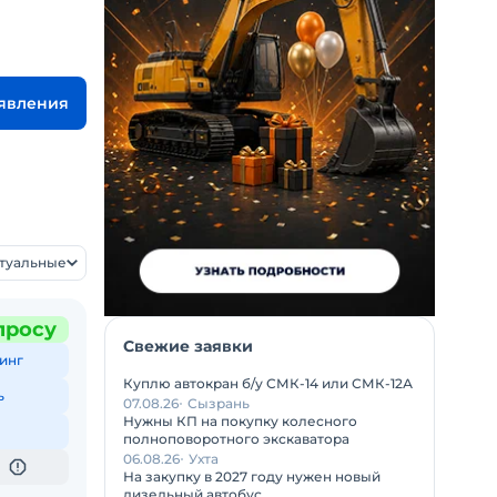
ъявления
ктуальные
просу
Свежие заявки
инг
Куплю автокран б/у СМК-14 или СМК-12А
ь
07.08.26
Сызрань
Нужны КП на покупку колесного
полноповоротного экскаватора
06.08.26
Ухта
На закупку в 2027 году нужен новый
дизельный автобус