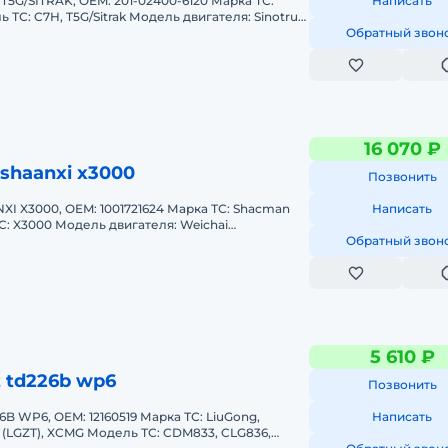
5G/SITRAK, OEM: 201-02400-6120 Марка ТС:
Написать
ь ТС: C7H, T5G/Sitrak Модель двигателя: Sinotruk
пуска: 2018-2021,
Обратный звон
16 070 ₽
shaanxi x3000
Позвонить
I X3000, OEM: 1001721624 Марка ТС: Shacman
Написать
С: X3000 Модель двигателя: Weichai
выпуска: 2018-2021, 2020-2023
Обратный звон
5 610 ₽
 td226b wp6
Позвонить
B WP6, OEM: 12160519 Марка ТС: LiuGong,
Написать
lg (LGZT), XCMG Модель ТС: CDM833, CLG836,