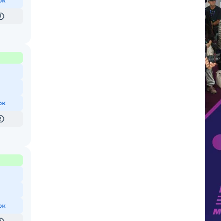
ок
ок
ок