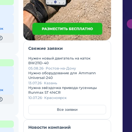
ок
Свежие заявки
Нужен новый двигатель на каток
BW211D-40
05.08.26
Ростов-на-Дону
Нужно оборудование для Ammann
Universal-240
13.07.26
Казань
Нужна звёздочка привода гусеницы
ок
Runmax ST 414CR
10.07.26
Красноярск
Все заявки
Новости компаний