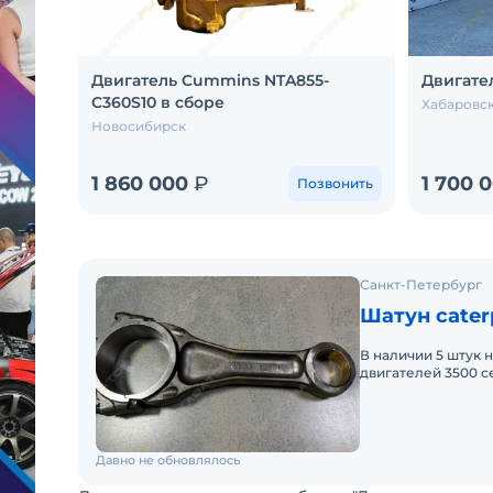
Двигатель Cummins NTA855-
Двигате
C360S10 в сборе
Хабаровс
Новосибирск
1 860 000
₽
1 700 
Позвонить
Санкт-Петербург
Шатун caterp
В наличии 5 штук 
двигателей 3500 с
3512 3512B 3508B 
Давно не обновлялось