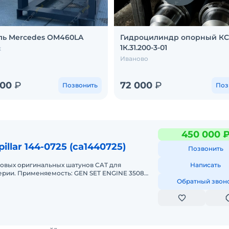
ль Mercedes OM460LA
Гидроцилиндр опорный КС-
1К.31.200-3-01
к
Иваново
000
₽
72 000
₽
Позвонить
Поз
450 000 
illar 144-0725 (ca1440725)
Позвонить
новых оригинальных шатунов CAT для
Написать
ерии. Применяемость: GEN SET ENGINE 3508
G3508 3516 3516B GENERATOR SE
Обратный звон