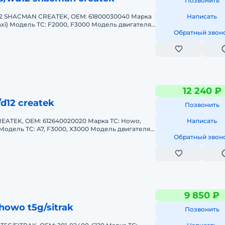
Позвонить
 SHACMAN CREATEK, OEM: 61800030040 Марка
Написать
nxi) Модель ТС: F2000, F3000 Модель двигателя:
chai WD618 Годы выпуск
Обратный звон
12 240 ₽
d12 createk
Позвонить
EATEK, OEM: 612640020020 Марка ТС: Howo,
Написать
Модель ТС: A7, F3000, X3000 Модель двигателя:
hai WP12 Годы выпуск
Обратный звон
9 850 ₽
howo t5g/sitrak
Позвонить