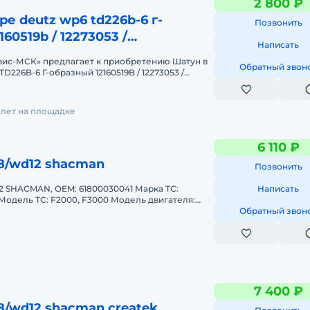
2 800 ₽
ре deutz wp6 td226b-6 г-
Позвонить
60519b / 12273053 /
Написать
28
вис-МСК» предлагает к приобретению Шатун в
Обратный звон
226B-6 Г-образный 12160519B / 12273053 /
Р6 / WР4 / ТD226 / TD2
3 лет на площадке
6 110 ₽
8/wd12 shacman
Позвонить
 SHACMAN, OEM: 61800030041 Марка ТС:
Написать
 Модель ТС: F2000, F3000 Модель двигателя:
chai WD618 Годы выпуска: 2006-
Обратный звон
7 400 ₽
/wd12 shacman createk