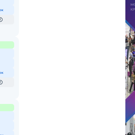
ок
ок