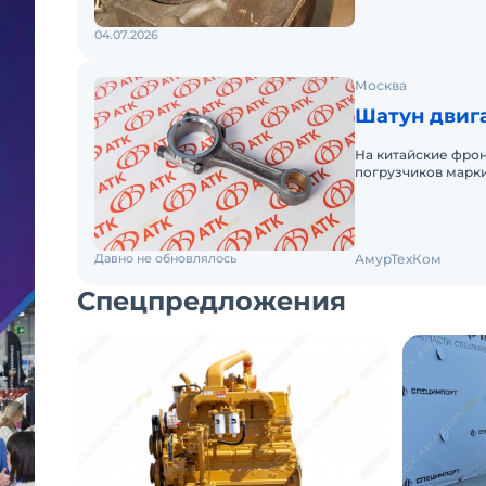
04.07.2026
Москва
Шатун двига
На китайские фрон
погрузчиков марки:
Yigong, Titan, Akko
Давно не обновлялось
АмурТехКом
Спецпредложения