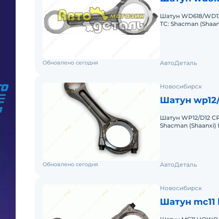
Шатун WD618/WD12
ТС: Shacman (Shaa
Weichai WD12, Wei
Обновлено сегодня
АвтоДеталь
Новосибирск
Шатун wp12/
Шатун WP12/D12 CR
Shacman (Shaanxi) 
Sinotruk D12, Weic
Обновлено сегодня
АвтоДеталь
Новосибирск
Шатун mc11 