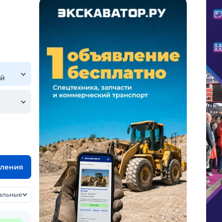
вления
уальные