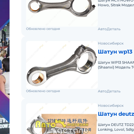
Шатун MC11 HOWO T
Howo, Sitrak Модел
MC11.44-50 Годы вы
Обновлено сегодня
АвтоДеталь
Новосибирск
Шатун wp13 
Шатун WP13 SHAANX
(Shaanxi) Модель Т
WP13.480E501 Годы 
Обновлено сегодня
АвтоДеталь
Новосибирск
Шатун deutz
Шатун DEUTZ TD226
Lonking, Lovol, Sd