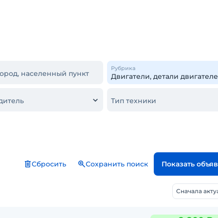
Рубрика
город, населенный пункт
дитель
Тип техники
Сбросить
Сохранить поиск
Показать объя
Сначала акт