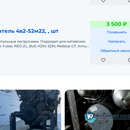
3 500 ₽
тель 4в2-52м22, , шт
Позвонить
тальные погрузчики. Подходит для китайских
Написать
 Fukai, NEO ZL, Bull, HZM, SZM, Redstar GT, Amur,
rd, MTK, Liug
Обратный звон