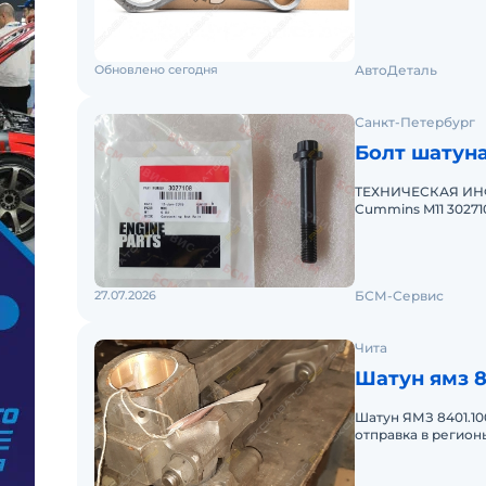
FL936, LG933L, LG9
Обновлено сегодня
АвтоДеталь
Санкт-Петербург
Болт шатуна
ТЕХНИЧЕСКАЯ ИНФ
Cummins M11 30271
СОВМЕСТИМОСТЬ П
27.07.2026
БСМ-Сервис
Чита
Шатун ямз 8
Шатун ЯМЗ 8401.100404
отправка в регио