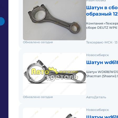
Ивантеевка
Шатун в сбо
образный 121
41100000541
Компания «Техсер
сборе DEUTZ WP6 TD
4110000054128. . W
Обновлено сегодня
Техсервис-МСК
1
Новосибирск
Шатун wd61
Шатун WD618/WD12
Shacman (Shaanxi)
Weichai WD12, Wei
Обновлено сегодня
АвтоДеталь
Новосибирск
Шатун wd618