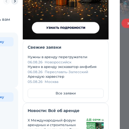
ь вам
ку
Свежие заявки
Нужны в аренду перегружатели
06.08.26
Новороссийск
Нужен в аренду экскаватор-амфибия
06.08.26
Переславль-Залесский
Арендую харвестер
05.08.26
Москва
Все заявки
ку
Новости: Всё об аренде
X Международный форум
арендных и строительных