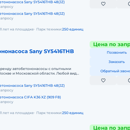
етононасоса Sany SY5416THB 48(JZ)
запросу
етононасоса Sany SY5416THB 48(JZ)
запросу
11 лет на площадке
Парк техники:
250 единиц
Цена по зап
ононасоса Sany SY5416THB
Позвонить
Заказать
аренду автобетононасосы с опытными
Обратный звон
оскве и Московской области. Любой вид
чный, краткосрочный (почасовой, посменн
етононасоса Sany SY5416THB 48(JZ)
запросу
тононасоса CIFA K36 XZ (909 F8)
запросу
11 лет на площадке
Парк техники:
250 единиц
Цена по зап