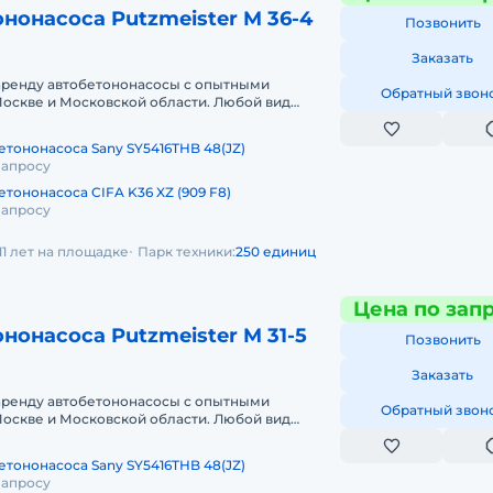
нонасоса Putzmeister M 36-4
Позвонить
Заказать
аренду автобетононасосы с опытными
Обратный звон
оскве и Московской области. Любой вид
чный, краткосрочный (почасовой, посменн
етононасоса Sany SY5416THB 48(JZ)
запросу
тононасоса CIFA K36 XZ (909 F8)
запросу
11 лет на площадке
Парк техники:
250 единиц
Цена по зап
нонасоса Putzmeister M 31-5
Позвонить
Заказать
аренду автобетононасосы с опытными
Обратный звон
оскве и Московской области. Любой вид
чный, краткосрочный (почасовой, посменн
етононасоса Sany SY5416THB 48(JZ)
запросу