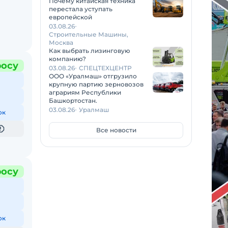
Почему китайская техника
перестала уступать
европейской
03.08.26
Строительные Машины,
Москва
Как выбрать лизинговую
компанию?
росу
03.08.26
СПЕЦТЕХЦЕНТР
ООО «Уралмаш» отгрузило
крупную партию зерновозов
аграриям Республики
Башкортостан.
03.08.26
Уралмаш
ок
Все новости
росу
ок