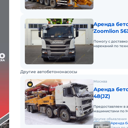
Аренда бето
Zoomlion 56
Помогу с доставко
нареканий по техн
Другие автобетононасосы
Москва
Аренда бет
48(JZ)
Предоставляем в 
машинистами по М
аренды. Долгосро
Другие объявления
Аренда бе
Цена по 