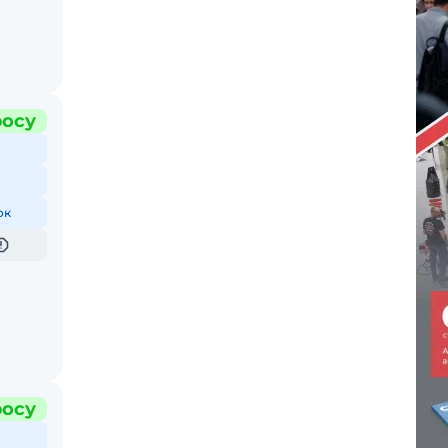
росу
ок
росу