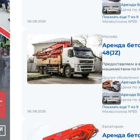
Аренда бе
Цена по 
Показать еще 7 из 9
06.08.2026
Мехколонна №93
Москва
Аренда бет
48(JZ)
Предоставляем в 
машинистами по М
аренды. Долгосро
Другие объявления
Аренда б
Цена по 
Аренда бе
Цена по 
Показать еще 7 из 9
06.08.2026
Мехколонна №93
Евпатория
Аренда бет