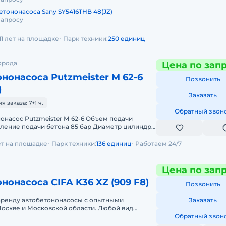
етононасоса Sany SY5416THB 48(JZ)
запросу
11 лет на площадке
Парк техники:
250 единиц
орода
Цена по зап
нонасоса Putzmeister M 62-6
Позвонить
)
Заказать
заказа: 7+1 ч.
Обратный звон
онасос Putzmeister М 62-6 Объем подачи
вление подачи бетона 85 бар Диаметр цилиндра
сть подачи вверх 61.1 м
ет на площадке
Парк техники:
136 единиц
Работаем 24/7
Цена по зап
нонасоса CIFA K36 XZ (909 F8)
Позвонить
аренду автобетононасосы с опытными
Заказать
оскве и Московской области. Любой вид
чный, краткосрочный (почасовой, посменн
Обратный звон