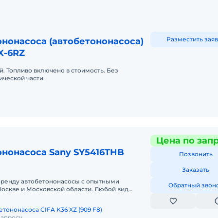
Разместить заяв
нонасоса (автобетононасоса)
X-6RZ
й. Топливо включено в стоимость. Без
ической части.
Цена по зап
ононасоса Sany SY5416THB
Позвонить
Заказать
аренду автобетононасосы с опытными
Обратный звон
оскве и Московской области. Любой вид
чный, краткосрочный (почасовой, посменн
тононасоса CIFA K36 XZ (909 F8)
запросу