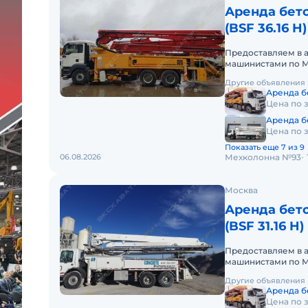
Аренда бето
(BSF 36.16 H)
Предоставляем в 
машинистами по М
аренды. Долгосро
Другие объявления
Аренда б
Цена по 
Аренда бе
Цена по 
Показать еще 7 из 9
06.08.2026
Мехколонна №93
Москва
Аренда бето
(BSF 31.16 H)
Предоставляем в 
машинистами по М
аренды. Долгосро
Другие объявления
Аренда б
Цена по 