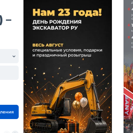
 –
вления