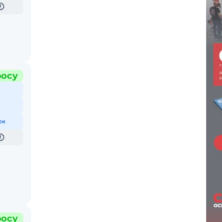
росу
ок
росу