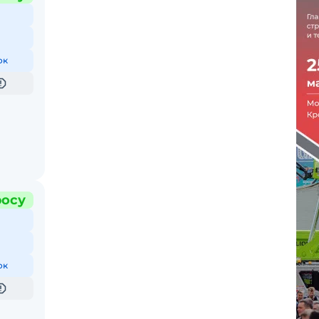
ок
росу
ок