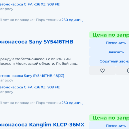
тононасоса CIFA K36 XZ (909 F8)
запросу
11 лет на площадке
Парк техники:
250 единиц
Цена по зап
ононасоса Sany SY5416THB
Позвонить
Заказать
аренду автобетононасосы с опытными
Обратный звон
оскве и Московской области. Любой вид
чный, краткосрочный (почасовой, посменн
етононасоса Sany SY5416THB 48(JZ)
запросу
тононасоса CIFA K36 XZ (909 F8)
запросу
11 лет на площадке
Парк техники:
250 единиц
Цена по зап
ононасоса Kanglim KLCP-36MX
Позвонить