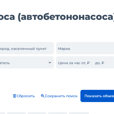
са (автобетононасоса)
город, населенный пункт
Марка
атель
Цена за час от, ₽
до, ₽
Сбросить
Сохранить поиск
Показать объя