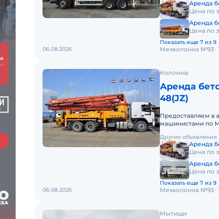
Аренда б
Цена по 
Аренда б
Цена по 
Показать еще 7 из 9
06.08.2026
Мехколонна №93
Коломна
Аренда бет
48(JZ)
Предоставляем в 
машинистами по М
аренды. Долгосро
Другие объявления
Аренда б
Цена по 
Аренда бе
Цена по 
Показать еще 7 из 9
06.08.2026
Мехколонна №93
Мытищи