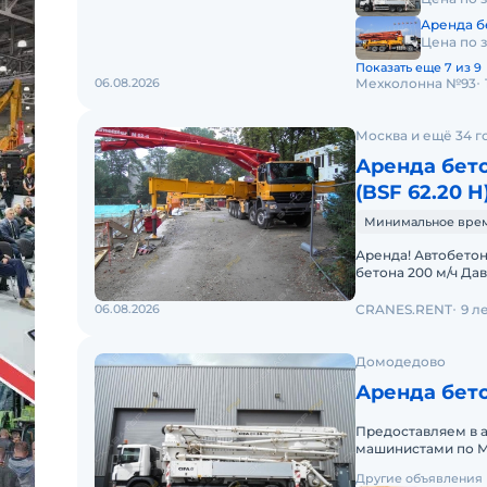
Аренда б
Цена по 
Показать еще 7 из 9
06.08.2026
Мехколонна №93
Москва и ещё 34 г
Аренда бето
(BSF 62.20 H
Минимальное время 
Аренда! Автобетон
бетона 200 м/ч Да
280 мм Дально
06.08.2026
CRANES.RENT
9 л
Домодедово
Аренда бето
Предоставляем в 
машинистами по М
аренды. Долгосро
Другие объявления