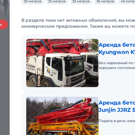
20 метров
25 метров
32 метров
36 метров
40 метр
В разделе пока нет активных объявлений, вы мож
коммерческие предложения. Также вы можете п
Аренда бето
Kyungwon K
Без нареканий по т
хорошем состояни
Аренда бето
Junjin JJRZ 
Подача в день зака