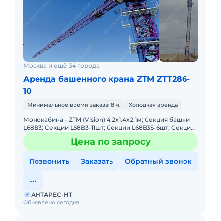
Москва и ещё 34 города
Аренда башенного крана ZTM ZTT286-
10
Минимальное время заказа: 8 ч.
Холодная аренда
Монокабина - ZTM (Vision) 4.2x1.4x2.1м; Секция башни
L68B3; Секции L68B3-11шт; Секции L68B3S-6шт; Секции
2х2х7,5м–1шт Температурный режим:- 40° ~ + 40° C; - 20°
Цена по запросу
Позвонить
Заказать
Обратный звонок
АНТАРЕС-НТ
Обновлено сегодня