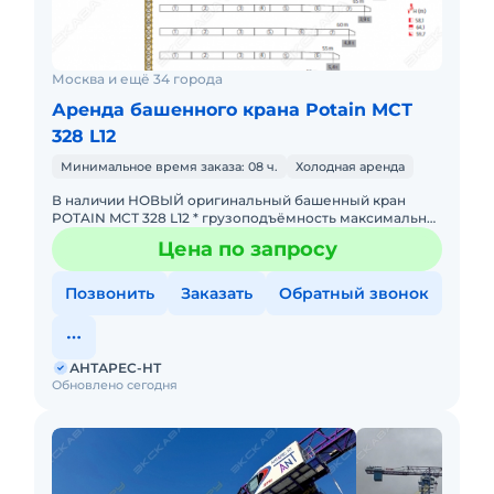
Москва и ещё 34 города
Аренда башенного крана Potain MCТ
328 L12
Минимальное время заказа: 08 ч.
Холодная аренда
В наличии НОВЫЙ оригинальный башенный кран
POTAIN MCТ 328 L12 * грузоподъёмность максимальная
- 12 тонн; * максимальный велет стрелы - 75 метров; *
Цена по запросу
грузоподъ
Позвонить
Заказать
Обратный звонок
АНТАРЕС-НТ
Обновлено сегодня