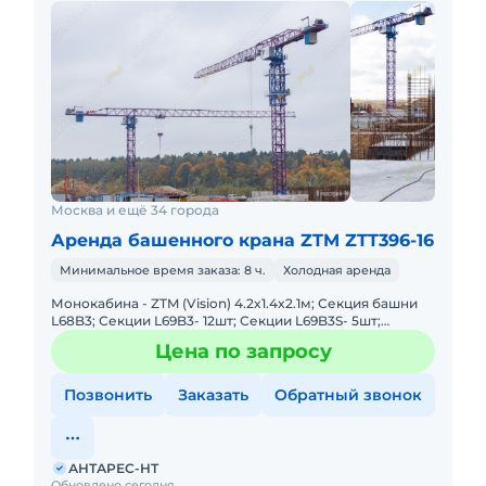
Москва и ещё 34 города
Аренда башенного крана ZTM ZTT396-16
Минимальное время заказа: 8 ч.
Холодная аренда
Монокабина - ZTM (Vision) 4.2x1.4x2.1м; Секция башни
L68B3; Секции L69B3- 12шт; Секции L69B3S- 5шт;
Секции 7,5 м– 1 шт. Температурный режим:- 40° ~ + 40°
Цена по запросу
C; - 2
Позвонить
Заказать
Обратный звонок
АНТАРЕС-НТ
Обновлено сегодня