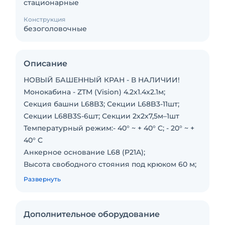
стационарные
Конструкция
безоголовочные
Описание
НОВЫЙ БАШЕННЫЙ КРАН - В НАЛИЧИИ!
Монокабина - ZTM (Vision) 4.2x1.4x2.1м;
Секция башни L68B3; Секции L68B3-11шт;
Секции L68B3S-6шт; Секции 2х2х7,5м–1шт
Температурный режим:- 40° ~ + 40° C; - 20° ~ +
40° C
Анкерное основание L68 (P21A);
Высота свободного стояния под крюком 60 м;
Длина стрелы - 70 м;
Развернуть
Максимальная грузоподъёмность - 10 тонн;
Грузоподъёмность на конце стрелы - 2,66
тонн;
Дополнительное оборудование
Монтажная обойма/Telescoping cage include