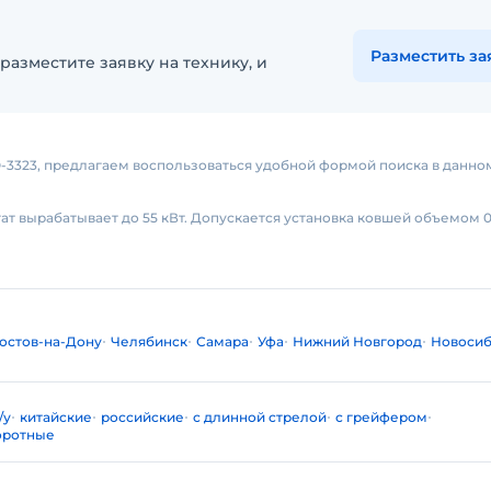
Разместить за
разместите заявку на технику, и
О-3323, предлагаем воспользоваться удобной формой поиска в данно
т вырабатывает до 55 кВт. Допускается установка ковшей объемом 0,5
остов-на-Дону
Челябинск
Самара
Уфа
Нижний Новгород
Новосиб
/у
китайские
российские
с длинной стрелой
с грейфером
оротные