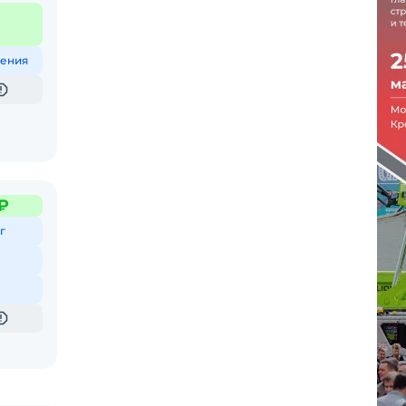
ения
₽
г