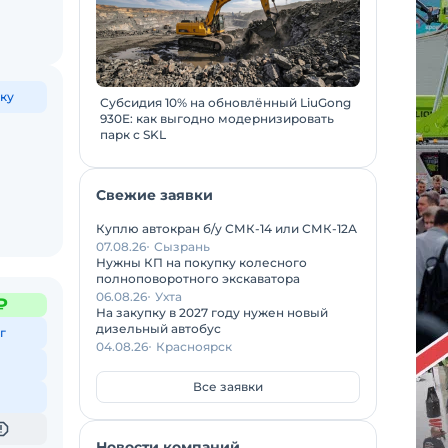
ку
Субсидия 10% на обновлённый LiuGong
930E: как выгодно модернизировать
парк с SKL
Свежие заявки
Куплю автокран б/у СМК-14 или СМК-12А
07.08.26
Сызрань
Нужны КП на покупку колесного
полноповоротного экскаватора
06.08.26
Ухта
₽
На закупку в 2027 году нужен новый
дизельный автобус
г
04.08.26
Красноярск
Все заявки
Новости компаний