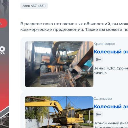
Атек 4321 (881)
В разделе пока нет активных объявлений, вы мож
коммерческие предложения. Также вы можете п
Красноярск
Колесный э
Б/у
Цена с НДС. Срочн
лизинг.
Одинцово
Колесный э
Б/у
Экономичный дизе
Централизованная