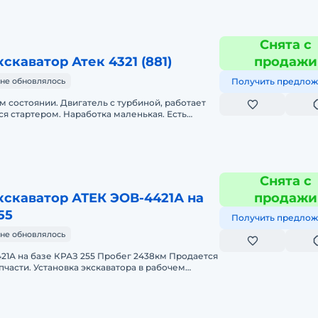
Снята с
скаватор Атек 4321 (881)
продажи
не обновлялось
Получить предлож
 состоянии. Двигатель с турбиной, работает
ся стартером. Наработка маленькая. Есть
х колеса.
Снята с
кскаватор АТЕК ЭОВ-4421А на
продажи
55
Получить предлож
не обновлялось
 на базе КРАЗ 255 Пробег 2438км Продается
пчасти. Установка экскаватора в рабочем
вует только коробка