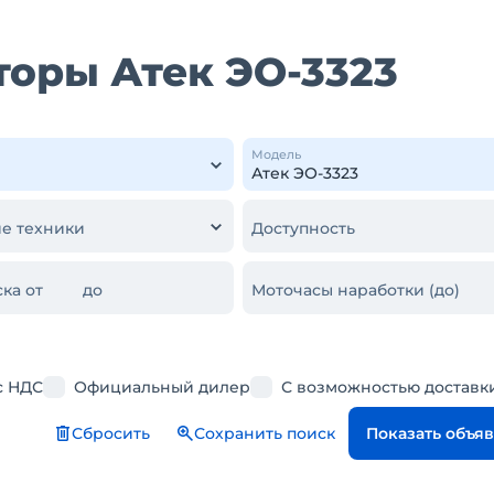
торы Атек ЭО-3323
Модель
е техники
Доступность
ка от
до
Моточасы наработки (до)
с НДС
Официальный дилер
С возможностью доставк
Сбросить
Сохранить поиск
Показать объя