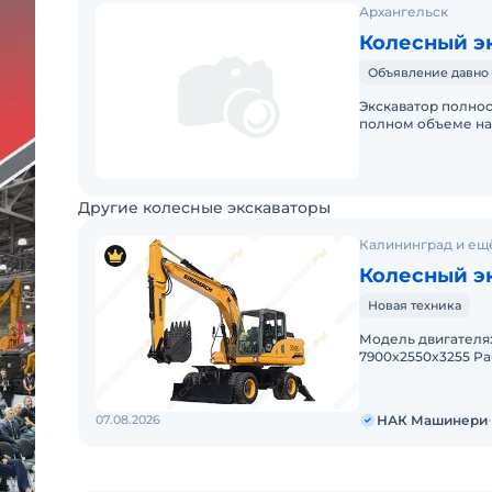
Архангельск
Колесный эк
Объявление давно 
Экскаватор полнос
полном объеме на
ТО с заменой всех
Другие колесные экскаваторы
Калининград и ещё
Колесный э
Новая техника
Модель двигателя: CUMMINS Q
7900x2550x3255 Рабочая масса, кг: 15000 Дорожный просвет, мм:
07.08.2026
НАК Машинери