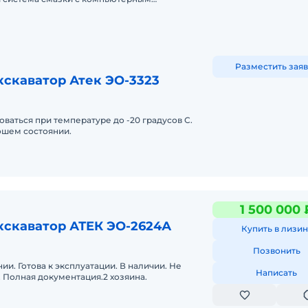
ортная кабина, есть кондиционер. Помогу с
Разместить заяв
кскаватор Атек ЭО-3323
ваться при температуре до -20 градусов С.
ошем состоянии.
1 500 000 
кскаватор АТЕК ЭО-2624А
Купить в лизин
Позвонить
ии. Готова к эксплуатации. В наличии. Не
Написать
 Полная документация.2 хозяина.