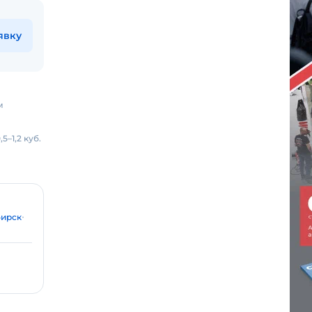
явку
м
–1,2 куб.
ирск