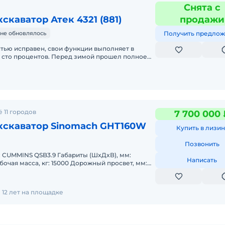
Снята с
скаватор Атек 4321 (881)
продажи
не обновлялось
Получить предлож
тью исправен, свои функции выполняет в
 сто процентов. Перед зимой прошел полное
 жидкостей и масел, включая г
 11 городов
7 700 000 
кскаватор Sinomach GHT160W
Купить в лизин
Позвонить
SB3.9 Габариты (ШxДxВ), мм:
Написать
360 Глубина копания, мм: 4865 Объем к
12 лет на площадке