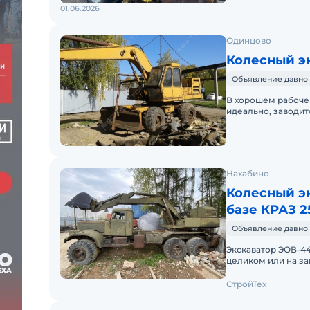
01.06.2026
Одинцово
Колесный эк
Объявление давно 
В хорошем рабочем
идеально, заводит
сцепка и 2 запасны
Нахабино
Колесный э
базе КРАЗ 2
Объявление давно 
Экскаватор ЭОВ-4421А
целиком или на за
состоянии Отсутст
СтройТех