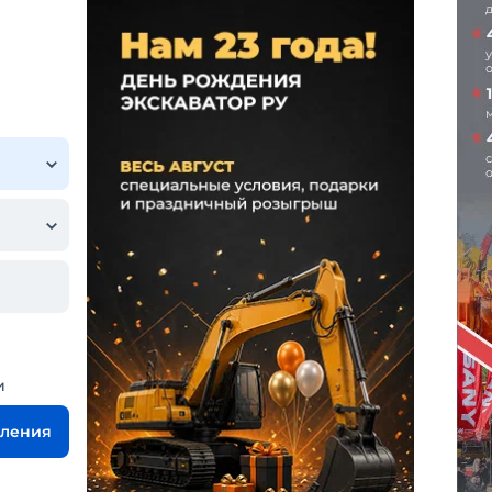
и
вления