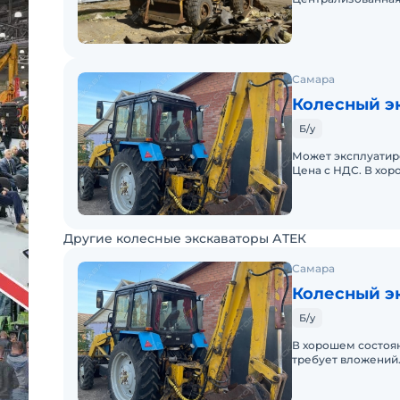
управлением. Комф
Самара
Колесный э
Б/у
Может эксплуатиро
Цена с НДС. В хор
Другие колесные экскаваторы АТЕК
Самара
Колесный э
Б/у
В хорошем состоян
требует вложений.