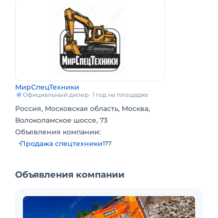
100 мм; Гидролиния — однопоточная, в
стандартной комплектации; Отвал — в
комплекте; Выносные опоры — в комплекте.
Стоимость: 11 990 000 руб. (включая НДС 22%)
Базис поставки: Москва / МО, самовывоз. Срок
поставки: 15 рабочих дней. Оплата: 100%
предоплата или лизинг.Цена с НДС.
МирСпецТехники
Официальный дилер
1 год на площадке
Россия, Московская область, Москва,
Волоколамское шоссе, 73
Объявления компании:
Продажа спецтехники
177
Объявления компании