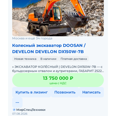
Москва и ещё 34 города
Колесный экскаватор DOOSAN /
DEVELON DEVELON DX150W-7B
Новая техника
В наличии
Платная доставка
» ЭКСКАВАТОР КОЛЁСНЫЙ | DEVELON DX150W-7B — с
бульдозерным отвалом и аутригерами, ГАБАРИТ 2522
мм — готов к работе сразу. В НАЛИЧИИ. Можно в Л
13 750 000 ₽
цена с НДС
Купить в лизинг
Позвонить
Написать
МирСпецТехники
07.08.2026