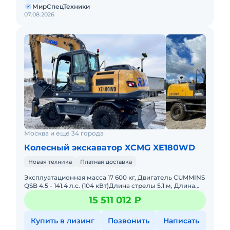
МирСпецТехники
07.08.2026
Москва и ещё 34 города
Колесный экскаватор XCMG XE180WD
Новая техника
Платная доставка
Эксплуатационная масса 17 600 кг, Двигатель CUMMINS
QSB 4.5 - 141.4 л.с. (104 кВт)Длина стрелы 5.1 м, Длина
рукояти 2.62 мОбъём ковша 0.89м3, Гидронасос
15 511 012 ₽
KAWASAK
Купить в лизинг
Позвонить
Написать