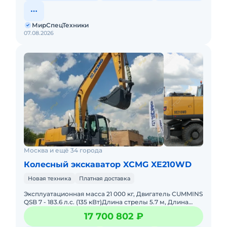
МирСпецТехники
07.08.2026
Москва и ещё 34 города
Колесный экскаватор XCMG XE210WD
Новая техника
Платная доставка
Эксплуатационная масса 21 000 кг, Двигатель CUMMINS
QSB 7 - 183.6 л.с. (135 кВт)Длина стрелы 5.7 м, Длина
рукояти 2.9 м, Объём ковша 1.0м3, Гидронасос
17 700 802 ₽
KAWASAKI,