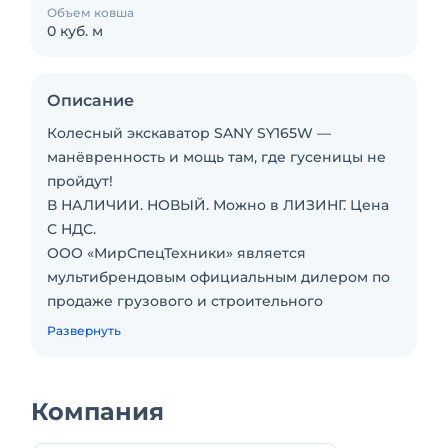
Объем ковша
0 куб. м
Описание
Колесный экскаватор SANY SY165W —
манёвренность и мощь там, где гусеницы не
пройдут!
В НАЛИЧИИ. НОВЫЙ. Можно в ЛИЗИНГ. Цена
С НДС.
ООО «МирСпецТехники» является
мультибрендовым официальным дилером по
продаже грузового и строительного
транспорта российского и импортного
Развернуть
производства.
Характеристики: Эксплуатационная масса — 15
200 кг; Двигатель — мощность 120 кВт (163 л.с.)
Компания
при 2 000 об/мин; Объём ковша — 0,65 м³;
Длина стрелы — 4 600 мм; Длина рукояти — 2