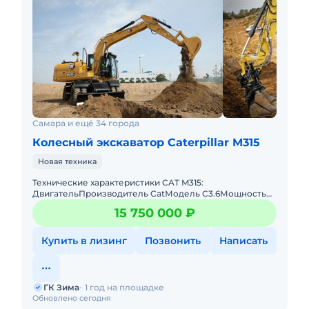
Самара и ещё 34 города
Колесный экскаватор Caterpillar M315
Новая техника
Технические характеристики CAT M315:
ДвигательПроизводитель CatМодель C3.6Мощность
90 кВт/ 121 кВТОбороты двигателя 2 000 об/
15 750 000 ₽
минДиаметр цилиндра 98 ммХод поршн
Купить в лизинг
Позвонить
Написать
ГК Зима
1 год на площадке
Обновлено сегодня