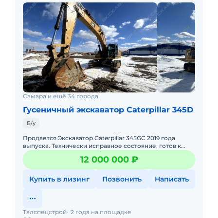
Самара и ещё 34 города
Гусеничный экскаватор Caterpillar 345D
Б/у
Продается Экскаватор Caterpillar 345GC 2019 года
выпуска. Технически исправное состояние, готов к
эксплуатации. Все ТО проводились согласно
12 000 000 ₽
регламента. Не лизин
Купить в лизинг
Позвонить
Написать
Талспецстрой
2 года на площадке