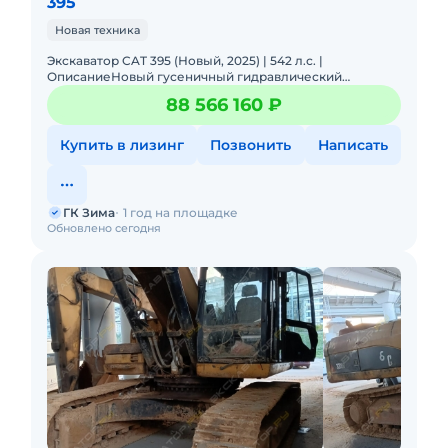
395
Новая техника
Экскаватор CAT 395 (Новый, 2025) | 542 л.с. |
ОписаниеНовый гусеничный гидравлический
экскаватор Caterpillar 395 (2025 г.в.) для карьеров,
88 566 160 ₽
горных работ и масшта
Купить в лизинг
Позвонить
Написать
ГК Зима
1 год на площадке
Обновлено сегодня