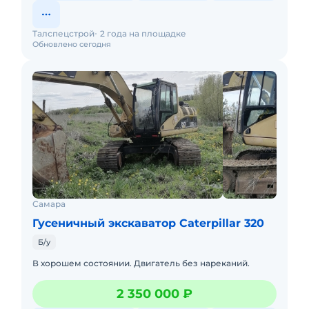
Талспецстрой
2 года на площадке
Обновлено сегодня
Самара
Гусеничный экскаватор Caterpillar 320
Б/у
В хорошем состоянии. Двигатель без нареканий.
2 350 000 ₽