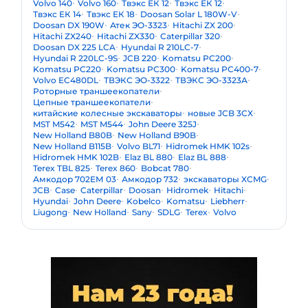
Volvo 140
Volvo 160
Твэкс ЕК 12
Твэкс ЕК 12
Твэкс ЕК 14
Твэкс ЕК 18
Doosan Solar L 180W-V
Doosan DX 190W
Атек ЭО-3323
Hitachi ZX 200
Hitachi ZX240
Hitachi ZX330
Caterpillar 320
Doosan DX 225 LCA
Hyundai R 210LC-7
Hyundai R 220LC-9S
JCB 220
Komatsu PC200
Komatsu PC220
Komatsu PC300
Komatsu PC400-7
Volvo EC480DL
ТВЭКС ЭО-3322
ТВЭКС ЭО-3323А
Роторные траншеекопатели
Цепные траншеекопатели
китайские колесные экскаваторы
новые JCB 3CX
MST M542
MST M544
John Deere 325J
New Holland B80B
New Holland B90B
New Holland B115B
Volvo BL71
Hidromek HMK 102s
Hidromek HMK 102B
Elaz BL 880
Elaz BL 888
Terex TBL 825
Terex 860
Bobcat 780
Амкодор 702ЕМ 03
Амкодор 732
экскаваторы XCMG
JCB
Case
Caterpillar
Doosan
Hidromek
Hitachi
Hyundai
John Deere
Kobelco
Komatsu
Liebherr
Liugong
New Holland
Sany
SDLG
Terex
Volvo