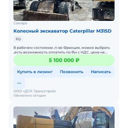
Самара
Колесный экскаватор Caterpillar M315D
Б/у
В рабочем состоянии ,п-во Франция, можно выбрать
,есть возможность оплатить по б\н с НДС. цена не
меняется Осмотр до 16-00ч по будням в п
5 100 000 ₽
Суходол.Самарская обл.
Купить в лизинг
Позвонить
Написать
ООО «ДСК Трансстрой»
Обновлено сегодня