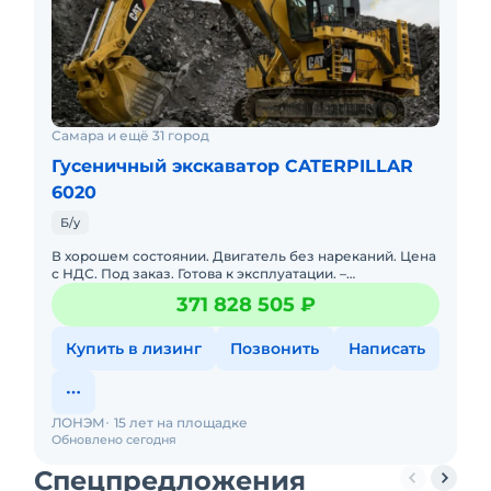
Самара и ещё 31 город
Гусеничный экскаватор CATERPILLAR
6020
Б/у
В хорошем состоянии. Двигатель без нареканий. Цена
с НДС. Под заказ. Готова к эксплуатации. –
Специальный футеровочный материал для защиты
371 828 505 ₽
зон повышенног
Купить в лизинг
Позвонить
Написать
ЛОНЭМ
15 лет на площадке
Обновлено сегодня
Спецпредложения