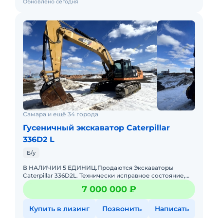
Обновлено сегодня
Самара и ещё 34 города
Гусеничный экскаватор Caterpillar
336D2 L
Б/у
В НАЛИЧИИ 5 ЕДИНИЦ.Продаются Экскаваторы
Caterpillar 336D2L. Технически исправное состояние,
готовы к эксплуатации. Все ТО проводились согласно
7 000 000 ₽
регламента. Не л
Купить в лизинг
Позвонить
Написать