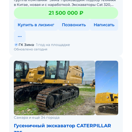
в Китае, новая и с наработкой. Экскаваторы Cat 320,
330, 336, 349, 374, 390.Техника с наработкой в основном
21 500 000 ₽
из т
Купить в лизинг
Позвонить
Написать
ГК Зима
1 год на площадке
Обновлено сегодня
Самара и ещё 34 города
Гусеничный экскаватор CATERPILLAR