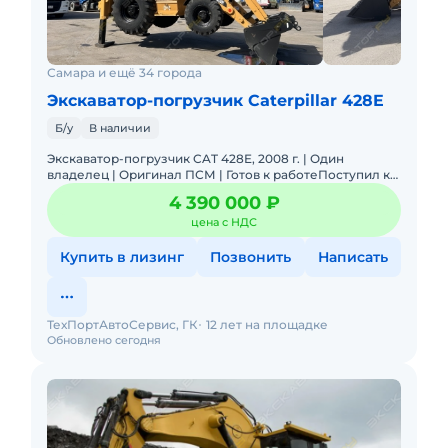
Самара и ещё 34 города
Экскаватор-погрузчик Caterpillar 428E
Б/у
В наличии
Экскаватор-погрузчик CAT 428E, 2008 г. | Один
владелец | Оригинал ПСМ | Готов к работеПоступил к
нам по программе Trade-In от постоянного клиента
4 390 000 ₽
при покупке но
цена с НДС
Купить в лизинг
Позвонить
Написать
ТехПортАвтоСервис, ГК
12 лет на площадке
Обновлено сегодня