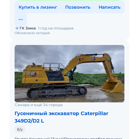
Купить в лизинг
Позвонить
Написать
ГК Зима
1 год на площадке
Обновлено сегодня
Самара и ещё 34 города
Гусеничный экскаватор Caterpillar
349D2/D2 L
Б/у
Группа Компаний "Зима"Производим подбор техники