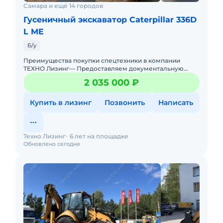
Самара и ещё 14 городов
Гусеничный экскаватор Caterpillar 336D
L ME
Б/у
Преимущества покупки спецтехники в компании
ТЕХНО Лизинг— Предоставляем документальную
гарантию юридической чистоты— Тест-драйв—
2 035 000 ₽
Быстрое и пр
Купить в лизинг
Позвонить
Написать
Техно Лизинг
6 лет на площадке
Обновлено сегодня