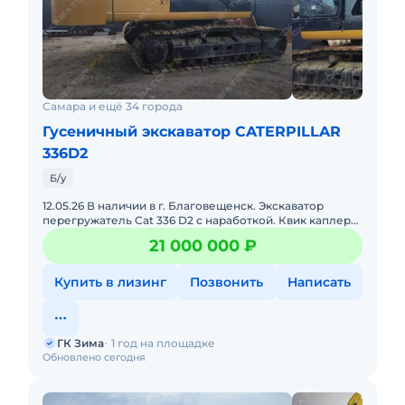
Самара и ещё 34 города
Гусеничный экскаватор CATERPILLAR
336D2
Б/у
12.05.26 В наличии в г. Благовещенск. Экскаватор
перегружатель Cat 336 D2 с наработкой. Квик каплер
(быстросъем), в комплекте удлиненная стрела и
21 000 000 ₽
рукоять с
Купить в лизинг
Позвонить
Написать
ГК Зима
1 год на площадке
Обновлено сегодня