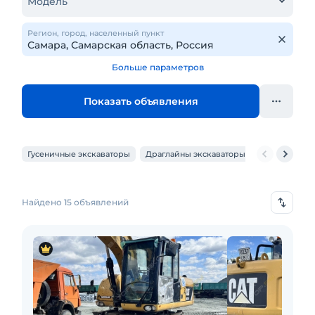
Модель
Регион, город, населенный пункт
Больше параметров
Показать объявления
Гусеничные экскаваторы
Драглайны экскаваторы
Карьерные э
Найдено 15 объявлений