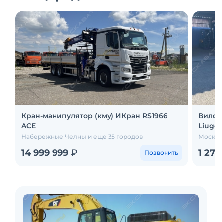
Кран-манипулятор (кму) ИКран RS1966
Вилоч
ACE
Liugo
Набережные Челны и еще 35 городов
Москва
14 999 999
₽
1 27
Позвонить