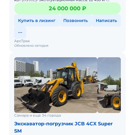
Двигатель: JCB Dieselmax, 4,8 литра, 4-цилин
24 000 000 ₽
Купить в лизинг
Позвонить
Написать
АрсТрак
Обновлено сегодня
Самара и ещё 34 города
Экскаватор-погрузчик JCB 4CX Super
SM