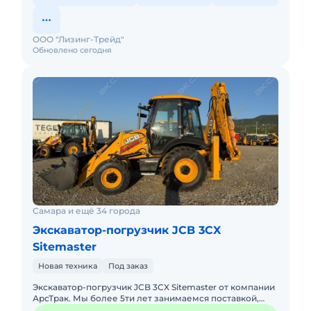
ООО "Лизинг-Трейд"
Обновлено сегодня
Самара и ещё 34 города
Экскаватор-погрузчик JCB 3CX
Sitemaster
Новая техника
Под заказ
Экcкавaтор-погрузчик JCB 3CX Sitemaster от компании
АрсТрак. Мы более 5ти лет занимаемся поставкой,
продажей спецтехники по параллельному