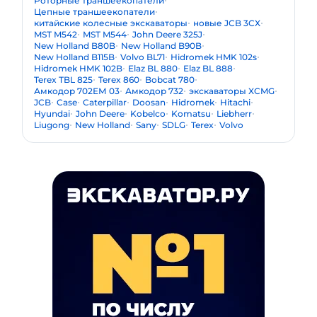
Роторные траншеекопатели
Цепные траншеекопатели
китайские колесные экскаваторы
новые JCB 3CX
MST M542
MST M544
John Deere 325J
New Holland B80B
New Holland B90B
New Holland B115B
Volvo BL71
Hidromek HMK 102s
Hidromek HMK 102B
Elaz BL 880
Elaz BL 888
Terex TBL 825
Terex 860
Bobcat 780
Амкодор 702ЕМ 03
Амкодор 732
экскаваторы XCMG
JCB
Case
Caterpillar
Doosan
Hidromek
Hitachi
Hyundai
John Deere
Kobelco
Komatsu
Liebherr
Liugong
New Holland
Sany
SDLG
Terex
Volvo