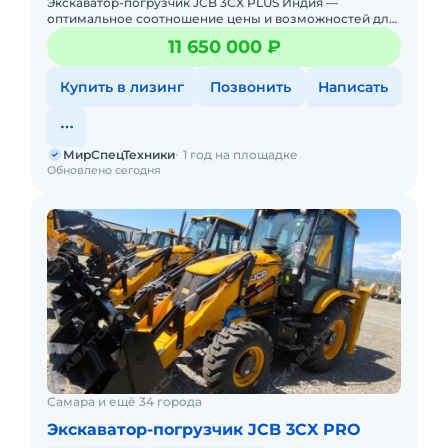
Экскаватор-погрузчик JCB 3CX PLUS Индия —
оптимальное соотношение цены и возможностей для
ежедневной работы! Новый. Можно в лизинг. Цена С
11 650 000 ₽
НДС.Полная доку
Купить в лизинг
Позвонить
Написать
МирСпецТехники
1 год на площадке
Обновлено сегодня
Самара и ещё 34 города
Экскаватор-погрузчик JCB 3CX PRO