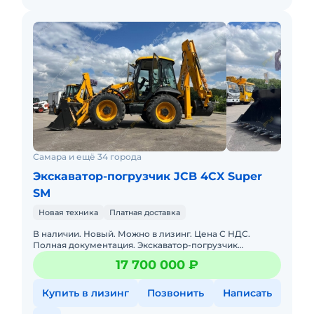
Самара и ещё 34 города
Экскаватор-погрузчик JCB 4CX Super
SM
Новая техника
Платная доставка
В наличии. Новый. Можно в лизинг. Цена С НДС.
Полная документация. Экскаватор-погрузчик
растаможен, все документы готовы. Доставка до базы
17 700 000 ₽
или объекта. ООО "Мир
Купить в лизинг
Позвонить
Написать