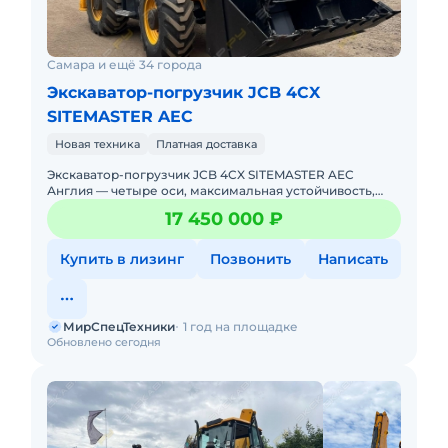
Самара и ещё 34 города
Экскаватор-погрузчик JCB 4CX
SITEMASTER AEC
Новая техника
Платная доставка
Экскаватор-погрузчик JCB 4CX SITEMASTER AEC
Англия — четыре оси, максимальная устойчивость,
работа в любых условиях! Новый. Можно в лизинг.
17 450 000 ₽
Цена С Н
Купить в лизинг
Позвонить
Написать
МирСпецТехники
1 год на площадке
Обновлено сегодня