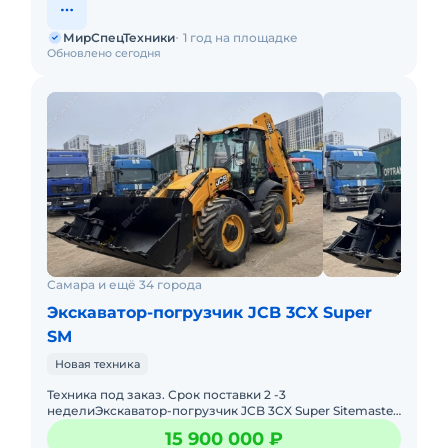
МирСпецТехники
1 год на площадке
Обновлено сегодня
Самара и ещё 34 города
Экскаватор-погрузчик JCB 3CX Super
SM
Новая техника
Техника под заказ. Срок поставки 2 -3
неделиЭкcкавaтор-погрузчик JCB 3CX Super Sitemaster
от компании АрсТрак. Мы более 5ти лет занимаемся
15 900 000 ₽
поставкой, продажей с