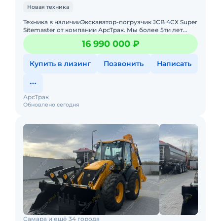
Новая техника
Техника в наличииЭкcкавaтор-погрузчик JCB 4СX Super
Sitemaster от компании АрсТрак. Мы более 5ти лет
занимаемся поставкой, продажей спецтехники по
16 990 000 ₽
параллельному
Купить в лизинг
Позвонить
Написать
АрсТрак
Обновлено сегодня
Самара и ещё 34 города