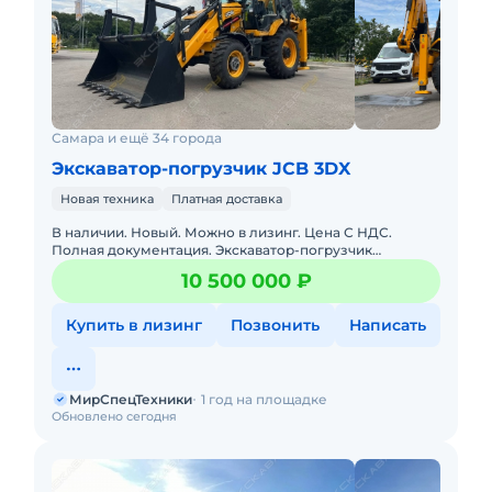
Самара и ещё 34 города
Экскаватор-погрузчик JCB 3DX
Новая техника
Платная доставка
В наличии. Новый. Можно в лизинг. Цена С НДС.
Полная документация. Экскаватор-погрузчик
растаможен, все документы готовы. Доставка до базы
10 500 000 ₽
или объекта. ООО "Мир
Купить в лизинг
Позвонить
Написать
МирСпецТехники
1 год на площадке
Обновлено сегодня