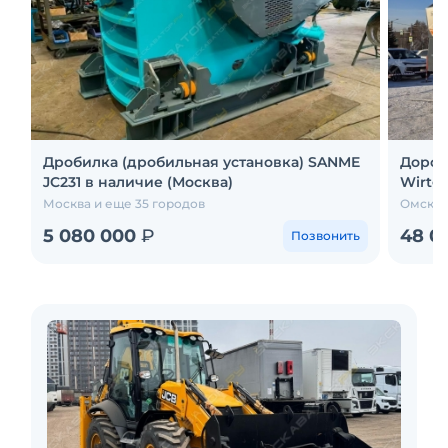
Дробилка (дробильная установка) SANME
Дорож
JC231 в наличие (Москва)
Wirtg
Москва и еще 35 городов
Омск и
5 080 000
₽
48 0
Позвонить