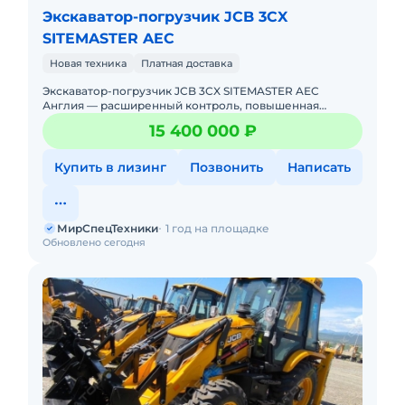
Экскаватор-погрузчик JCB 3CX
SITEMASTER AEC
Новая техника
Платная доставка
Экскаватор-погрузчик JCB 3CX SITEMASTER AEC
Англия — расширенный контроль, повышенная
эффективность на объекте! Новый. Можно в лизинг.
15 400 000 ₽
Цена С НДС.Полная д
Купить в лизинг
Позвонить
Написать
МирСпецТехники
1 год на площадке
Обновлено сегодня