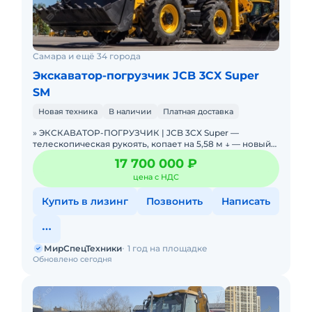
Самара и ещё 34 города
Экскаватор-погрузчик JCB 3CX Super
SM
Новая техника
В наличии
Платная доставка
» ЭКСКАВАТОР-ПОГРУЗЧИК | JCB 3CX Super —
телескопическая рукоять, копает на 5,58 м ↓ — новый
2025 г., Великобритания. В НАЛИЧИИ. Можно в
17 700 000 ₽
цена с НДС
Купить в лизинг
Позвонить
Написать
МирСпецТехники
1 год на площадке
Обновлено сегодня