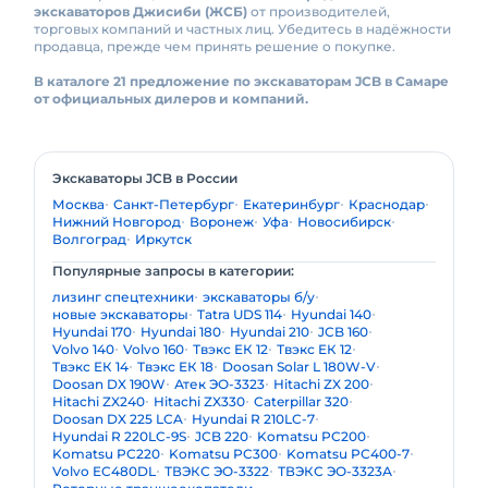
экскаваторов Джисиби (ЖСБ)
от производителей,
торговых компаний и частных лиц. Убедитесь в надёжности
продавца, прежде чем принять решение о покупке.
В каталоге 21 предложение по экскаваторам JCB в Самаре
от официальных дилеров и компаний.
Экскаваторы JCB в России
Москва
Санкт-Петербург
Екатеринбург
Краснодар
Нижний Новгород
Воронеж
Уфа
Новосибирск
Волгоград
Иркутск
Популярные запросы в категории:
лизинг спецтехники
экскаваторы б/у
новые экскаваторы
Tatra UDS 114
Hyundai 140
Hyundai 170
Hyundai 180
Hyundai 210
JCB 160
Volvo 140
Volvo 160
Твэкс ЕК 12
Твэкс ЕК 12
Твэкс ЕК 14
Твэкс ЕК 18
Doosan Solar L 180W-V
Doosan DX 190W
Атек ЭО-3323
Hitachi ZX 200
Hitachi ZX240
Hitachi ZX330
Caterpillar 320
Doosan DX 225 LCA
Hyundai R 210LC-7
Hyundai R 220LC-9S
JCB 220
Komatsu PC200
Komatsu PC220
Komatsu PC300
Komatsu PC400-7
Volvo EC480DL
ТВЭКС ЭО-3322
ТВЭКС ЭО-3323А