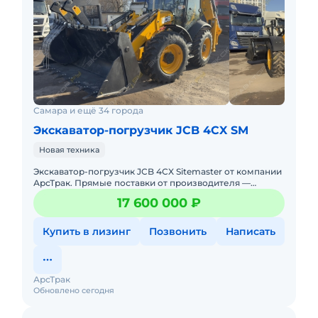
Самара и ещё 34 города
Экскаватор-погрузчик JCB 4CX SM
Новая техника
Экcкавaтор-погрузчик JCB 4СX Sitemaster от компании
АрсТрак. Прямые поставки от производителя —
лучшие цены на территории РФTexникa в
17 600 000 ₽
наличииДocтaвкa в л
Купить в лизинг
Позвонить
Написать
АрсТрак
Обновлено сегодня