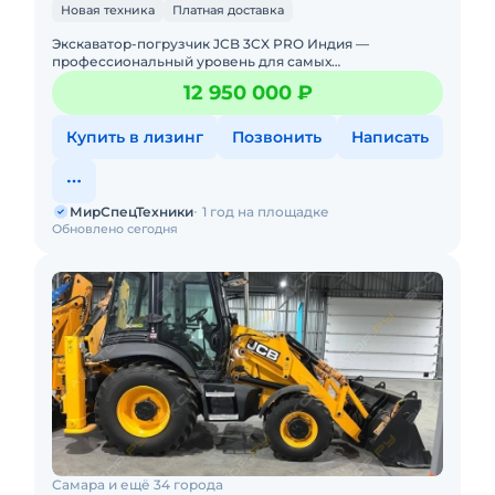
Новая техника
Платная доставка
Экскаватор-погрузчик JCB 3CX PRO Индия —
профессиональный уровень для самых
требовательных задач! Новый. Можно в лизинг. Цена С
12 950 000 ₽
НДС.Полная документация. Д
Купить в лизинг
Позвонить
Написать
МирСпецТехники
1 год на площадке
Обновлено сегодня
Самара и ещё 34 города