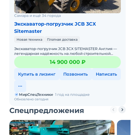
Самара и ещё 34 города
Экскаватор-погрузчик JCB 3CX
Sitemaster
Новая техника
Платная доставка
Экскаватор-погрузчик JCB 3CX SITEMASTER Англия —
легендарная надёжность на любой строительной
площадке! Новый. Можно в лизинг. Цена С
14 900 000 ₽
НДС.Полная документа
Купить в лизинг
Позвонить
Написать
МирСпецТехники
1 год на площадке
Обновлено сегодня
Спецпредложения