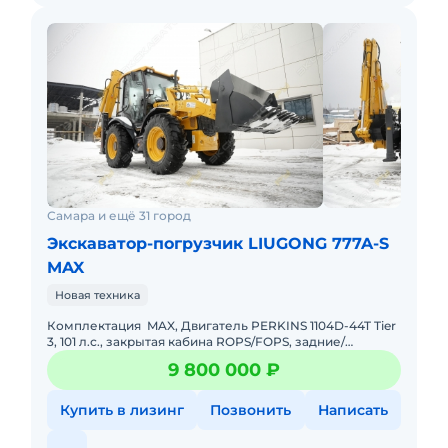
Самара и ещё 31 город
Экскаватор-погрузчик LIUGONG 777A-S
MAX
Новая техника
Комплектация MAX, Двигатель PERKINS 1104D-44T Tier
3, 101 л.с., закрытая кабина ROPS/FOPS, задние/
передние колеса - 16,9-28 12RP TL, КПП CARRARO
9 800 000 ₽
полностью
Купить в лизинг
Позвонить
Написать