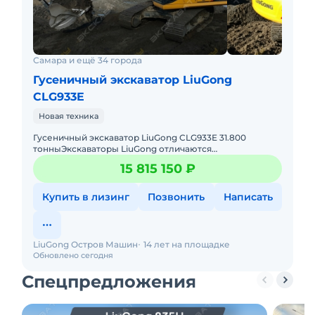
Самара и ещё 34 города
Гусеничный экскаватор LiuGong
CLG933E
Новая техника
Гусеничный экскаватор LiuGong CLG933E 31.800
тонныЭкскаваторы LiuGong отличаются
непревзойденной надежностью и долговечностью.
15 815 150 ₽
Это мощные, качественные машины п
Купить в лизинг
Позвонить
Написать
LiuGong Остров Машин
14 лет на площадке
Обновлено сегодня
Спецпредложения