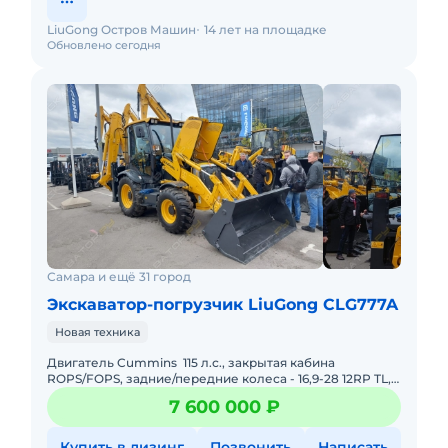
LiuGong Остров Машин
14 лет на площадке
Обновлено сегодня
Самара и ещё 31 город
Экскаватор-погрузчик LiuGong CLG777A
Новая техника
Двигатель Cummins 115 л.с., закрытая кабина
ROPS/FOPS, задние/передние колеса - 16,9-28 12RP TL,
КПП CARRRO Power Shuttle, мосты CARRARO 4WD,
7 600 000 ₽
кондиционер,
Купить в лизинг
Позвонить
Написать