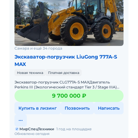
Самара и ещё 34 города
Экскаватор-погрузчик LiuGong 777A-S
MAX
Новая техника
Платная доставка
Экскаватор-погрузчик CLG777A-S MAXДвигатель
Perkins III (Экологический стандарт Tier 3 / Stage IIIA)
Модель 1104D - 44TAТрансмиссия CARRARO Power
9 700 000 ₽
ShiftПолный пр
Купить в лизинг
Позвонить
Написать
МирСпецТехники
1 год на площадке
Обновлено сегодня