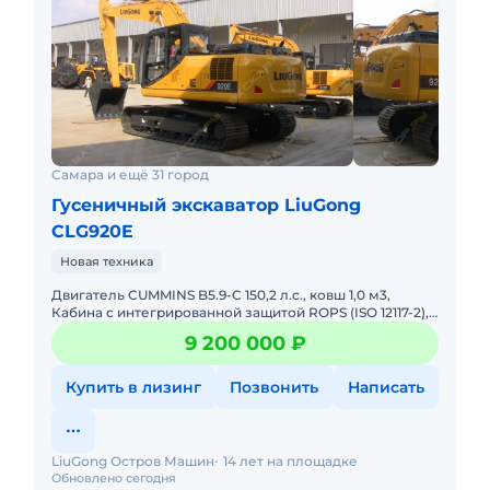
Самара и ещё 31 город
Гусеничный экскаватор LiuGong
CLG920E
Новая техника
Двигатель CUMMINS B5.9-C 150,2 л.с., ковш 1,0 м3,
Кабина с интегрированной защитой ROPS (ISO 12117-2),
сигнал движения, проблесковый маячок,
9 200 000 ₽
обогреватель, конди
Купить в лизинг
Позвонить
Написать
LiuGong Остров Машин
14 лет на площадке
Обновлено сегодня