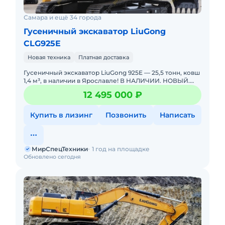
Самара и ещё 34 города
Гусеничный экскаватор LiuGong
CLG925E
Новая техника
Платная доставка
Гусеничный экскаватор LiuGong 925E — 25,5 тонн, ковш
1,4 м³, в наличии в Ярославле! В НАЛИЧИИ. НОВЫЙ.
Можно в ЛИЗИНГ. Цена С НДС.Основные параметры:Э
12 495 000 ₽
Купить в лизинг
Позвонить
Написать
МирСпецТехники
1 год на площадке
Обновлено сегодня