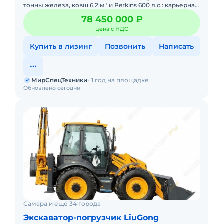
тонны железа, ковш 6,2 м³ и Perkins 600 л.с.: карьерная
машина для тех, кто копает всерьёз. В Н
78 450 000 ₽
цена с НДС
Купить в лизинг
Позвонить
Написать
МирСпецТехники
1 год на площадке
Обновлено сегодня
Самара и ещё 34 города
Экскаватор-погрузчик LiuGong