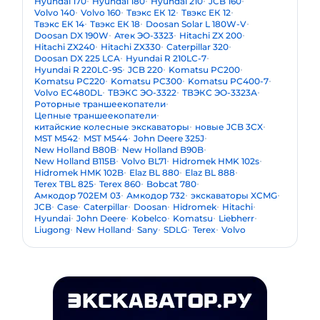
Hyundai 170
Hyundai 180
Hyundai 210
JCB 160
Volvo 140
Volvo 160
Твэкс ЕК 12
Твэкс ЕК 12
Твэкс ЕК 14
Твэкс ЕК 18
Doosan Solar L 180W-V
Doosan DX 190W
Атек ЭО-3323
Hitachi ZX 200
Hitachi ZX240
Hitachi ZX330
Caterpillar 320
Doosan DX 225 LCA
Hyundai R 210LC-7
Hyundai R 220LC-9S
JCB 220
Komatsu PC200
Komatsu PC220
Komatsu PC300
Komatsu PC400-7
Volvo EC480DL
ТВЭКС ЭО-3322
ТВЭКС ЭО-3323А
Роторные траншеекопатели
Цепные траншеекопатели
китайские колесные экскаваторы
новые JCB 3CX
MST M542
MST M544
John Deere 325J
New Holland B80B
New Holland B90B
New Holland B115B
Volvo BL71
Hidromek HMK 102s
Hidromek HMK 102B
Elaz BL 880
Elaz BL 888
Terex TBL 825
Terex 860
Bobcat 780
Амкодор 702ЕМ 03
Амкодор 732
экскаваторы XCMG
JCB
Case
Caterpillar
Doosan
Hidromek
Hitachi
Hyundai
John Deere
Kobelco
Komatsu
Liebherr
Liugong
New Holland
Sany
SDLG
Terex
Volvo