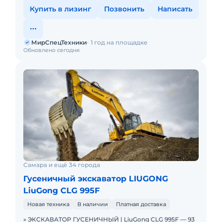
Купить в лизинг
Позвонить
Написать
МирСпецТехники
1 год на площадке
Обновлено сегодня
Самара и ещё 34 города
Гусеничный экскаватор LIUGONG
LiuGong CLG 995F
Новая техника
В наличии
Платная доставка
» ЭКСКАВАТОР ГУСЕНИЧНЫЙ | LiuGong CLG 995F — 93