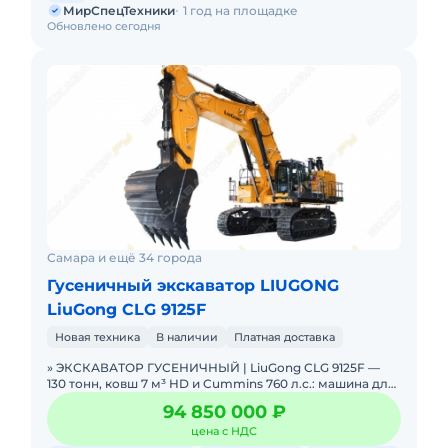
МирСпецТехники
1 год на площадке
Обновлено сегодня
Самара и ещё 34 города
Гусеничный экскаватор LIUGONG
LiuGong CLG 9125F
Новая техника
В наличии
Платная доставка
» ЭКСКАВАТОР ГУСЕНИЧНЫЙ | LiuGong CLG 9125F —
130 тонн, ковш 7 м³ HD и Cummins 760 л.с.: машина для
тех, кто работает в карьере, а не на стройк
94 850 000 ₽
цена с НДС