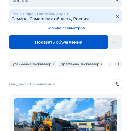
Модель
Регион, город, населенный пункт
Больше параметров
Показать объявления
Гусеничные экскаваторы
Драглайны экскаваторы
Карьерные э
Найдено 20 объявлений