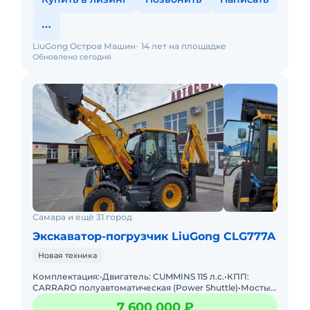
LiuGong Остров Машин
14 лет на площадке
Обновлено сегодня
Самара и ещё 31 город
Экскаватор-погрузчик LiuGong CLG777A
Новая техника
Комплектация:•Двигатель: СUMMINS 115 л.с.•КПП:
CARRARO полуавтоматическая (Power Shuttle)•Мосты:
CARRARO 4WD•Рабочий вес: 8400 кг•Макс.
7 600 000 ₽