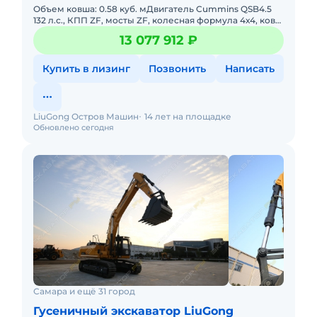
Объем ковша: 0.58 куб. мДвигатель Cummins QSB4.5
132 л.с., КПП ZF, мосты ZF, колесная формула 4х4, ковш
0,58м3, сигнал движения, проблесковый маячок,
13 077 912 ₽
обогревате
Купить в лизинг
Позвонить
Написать
LiuGong Остров Машин
14 лет на площадке
Обновлено сегодня
Самара и ещё 31 город
Гусеничный экскаватор LiuGong