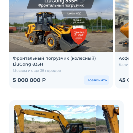
Фронтальный погрузчик (колесный)
Асфал
LiuGong 835H
Калини
Москва и еще 35 городов
5 000 000
₽
45 0
Позвонить