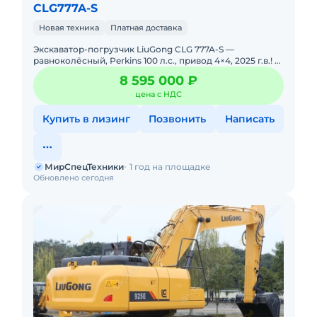
CLG777A-S
Новая техника
Платная доставка
Экскаватор-погрузчик LiuGong CLG 777A-S —
равноколёсный, Perkins 100 л.с., привод 4×4, 2025 г.в.! В
НАЛИЧИИ. НОВЫЙ. Можно в ЛИЗИНГ. Цена С
8 595 000 ₽
НДС.Осно
цена с НДС
Купить в лизинг
Позвонить
Написать
МирСпецТехники
1 год на площадке
Обновлено сегодня