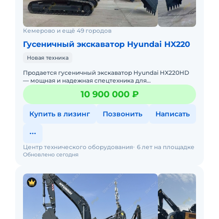
Кемерово и ещё 49 городов
Гусеничный экскаватор Hyundai HX220
Новая техника
Продается гусеничный экскаватор Hyundai HX220HD
— мощная и надежная спецтехника для
профессиональных строительных и землеройных
10 900 000 ₽
работ. Если вам нужен экскаватор
Купить в лизинг
Позвонить
Написать
Центр технического оборудования
6 лет на площадке
Обновлено сегодня