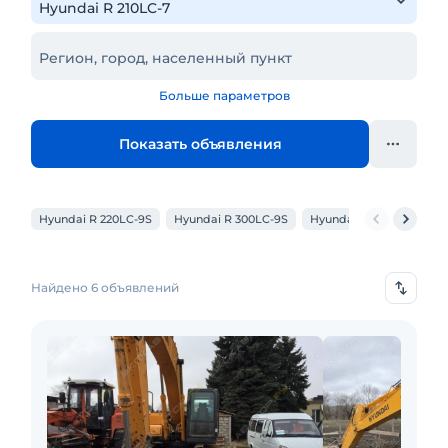
Регион, город, населенный пункт
Больше параметров
Показать объявления
Hyundai R 220LC-9S
Hyundai R 300LC-9S
Hyundai R 360LC-7
H
Найдено 6 объявлений