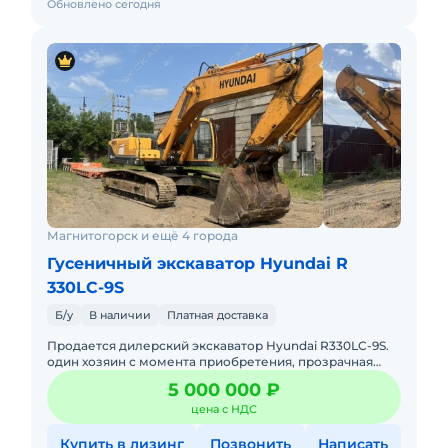
Обновлено сегодня
Магнитогорск и ещё 4 города
Гусеничный экскаватор Hyundai R
330LC-9S
Б/у
В наличии
Платная доставка
Продается дилерский экскаватор Hyundai R330LC-9S.
один хозяин с момента приобретения, прозрачная
история эксплуатации. проведены все ТО по
5 000 000 ₽
регламенту с использо
цена с НДС
Купить в лизинг
Позвонить
Написать