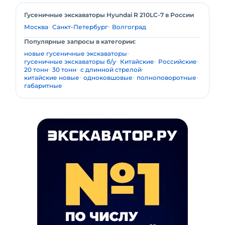
Гусеничные экскаваторы Hyundai R 210LC-7 в России
Москва
Санкт-Петербург
Волгоград
Популярные запросы в категории:
новые гусеничные экскаваторы
гусеничные экскаваторы б/у
Китайские
Российские
20 тонн
30 тонн
с длинной стрелой
китайские новые
одноковшовые
полноповоротные
габаритные