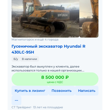
Магнитогорск и ещё 4 города
Гусеничный экскаватор Hyundai R
430LC-9SH
Б/у
В наличии
Экскаватор был выкуплен у клиента, далее
использовался только в нашей организации.
Экскаватор в исправном состоянии, все ТО по
8 500 000 ₽
регламенту. При ТО и ремонтах исп
цена с НДС
Купить в лизинг
Позвонить
Написать
СТ Трейдинг
13 лет на площадке