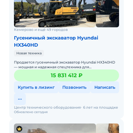
Кемерово и ещё 49 городов
Гусеничный экскаватор Hyundai
HX340HD
Новая техника
Продается гусеничный экскаватор Hyundai HX340HD
— мощная и надежная спецтехника для
профессиональных строительных и землеройных
15 831 412 ₽
работ. Если вам нужен экскаватор
Купить в лизинг
Позвонить
Написать
Центр технического оборудования
6 лет на площадке
Обновлено сегодня