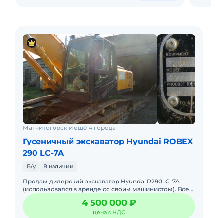
Магнитогорск и ещё 4 города
Гусеничный экскаватор Hyundai ROBEX
290 LC-7A
Б/у
В наличии
Продам дилерский экскаватор Hyundai R290LC-7A
(использовался в аренде со своим машинистом). Все
ТО по регламенту. Использовались только
4 500 000 ₽
оригинальные з/ч и расхо
цена с НДС