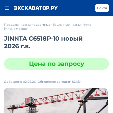
Войти
Продажа
краны подъемные
башенные краны
jinnta
jinnta в москве
JINNTA С6518Р-10 новый
2026 г.в.
Цена по запросу
Добавлено 02.02.26
Обновлено сегодня
821