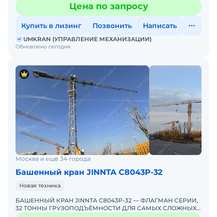
ВАШЕГО ОБЪЕКТА! ЭКСКЛЮЗИВНО ОТ UMKRANUMKRAN —
Цена по запросу
ЕДИНСТВЕННЫЙ ЭКСКЛЮЗИ
Купить в лизинг
Позвонить
Написать
UMKRAN (УПРАВЛЕНИЕ МЕХАНИЗАЦИИ)
Обновлено сегодня
Москва и ещё 34 города
Башенный кран JINNTA С8043Р-32
Новая техника
БАШЕННЫЙ КРАН JINNTA С8043Р-32 — ФЛАГМАН СЕРИИ,
32 ТОННЫ ГРУЗОПОДЪЁМНОСТИ ДЛЯ САМЫХ СЛОЖНЫХ
ОБЪЕКТОВ! ЭКСКЛЮЗИВНО ОТ UMKRANUMKRAN —