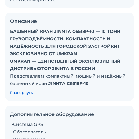
Описание
БАШЕННЫЙ КРАН JINNTA C6518P-10 — 10 ТОНН
ГРУЗОПОДЪЁМНОСТИ, КОМПАКТНОСТЬ И
НАДЁЖНОСТЬ ДЛЯ ГОРОДСКОЙ ЗАСТРОЙКИ!
ЭКСКЛЮЗИВНО ОТ UMKRAN
UMKRAN — ЕДИНСТВЕННЫЙ ЭКСКЛЮЗИВНЫЙ
ДИСТРИБЬЮТОР JINNTA В РОССИИ
Представляем компактный, мощный и надёжный
башенный кран
JINNTA C6518P-10
грузоподъёмностью
10 тонн
. Идеальное решение
Развернуть
для гражданского строительства, возведения
жилых комплексов, социальных объектов и
работы на стеснённых городских площадках.
Дополнительное оборудование
Специально адаптирован под суровые
Система GPS
российские условия!
Обогреватель
ОСНОВНЫЕ ПРЕИМУЩЕСТВА И