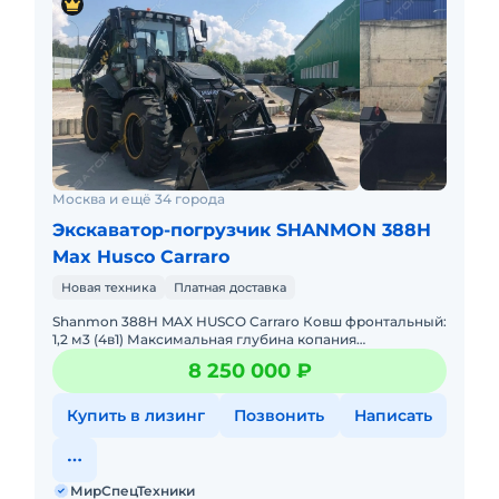
Москва и ещё 34 города
Экскаватор-погрузчик SHANMON 388H
Max Husco Carraro
Новая техника
Платная доставка
Shanmon 388H MAX HUSCO Carraro Ковш фронтальный:
1,2 м3 (4в1) Максимальная глубина копания
(телескопическая стрела): 4970 мм. Мощный
8 250 000 ₽
двигатель: Yuichai 81кВт
Купить в лизинг
Позвонить
Написать
МирСпецТехники