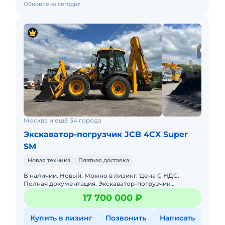
Обновлено сегодня
Москва и ещё 34 города
Экскаватор-погрузчик JCB 4CX Super
SM
Новая техника
Платная доставка
В наличии. Новый. Можно в лизинг. Цена С НДС.
Полная документация. Экскаватор-погрузчик
растаможен, все документы готовы. Доставка до базы
17 700 000 ₽
или объекта. ООО "Мир
Купить в лизинг
Позвонить
Написать