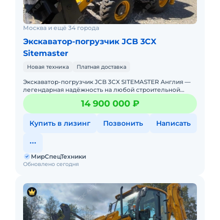
Москва и ещё 34 города
Экскаватор-погрузчик JCB 3CX
Sitemaster
Новая техника
Платная доставка
Экскаватор-погрузчик JCB 3CX SITEMASTER Англия —
легендарная надёжность на любой строительной
площадке! Новый. Можно в лизинг. Цена С
14 900 000 ₽
НДС.Полная документа
Купить в лизинг
Позвонить
Написать
МирСпецТехники
Обновлено сегодня