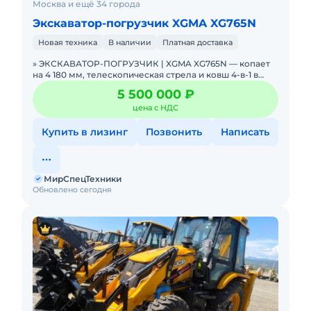
Москва и ещё 34 города
Экскаватор-погрузчик XGMA XG765N
Новая техника
В наличии
Платная доставка
» ЭКСКАВАТОР-ПОГРУЗЧИК | XGMA XG765N — копает
на 4 180 мм, телескопическая стрела и ковш 4-в-1 в
базе. В НАЛИЧИИ. Можно в ЛИЗИНГ. Цена С
5 500 000 ₽
НДС.Основны
цена с НДС
Купить в лизинг
Позвонить
Написать
МирСпецТехники
Обновлено сегодня