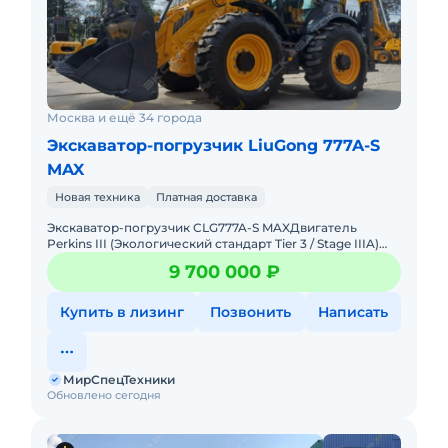
Москва и ещё 34 города
Экскаватор-погрузчик LiuGong 777A-S
MAX
Новая техника
Платная доставка
Экскаватор-погрузчик CLG777A-S MAXДвигатель
Perkins III (Экологический стандарт Tier 3 / Stage IIIA)
Модель 1104D - 44TAТрансмиссия CARRARO Power
9 700 000 ₽
ShiftПолный пр
Купить в лизинг
Позвонить
Написать
МирСпецТехники
Обновлено сегодня