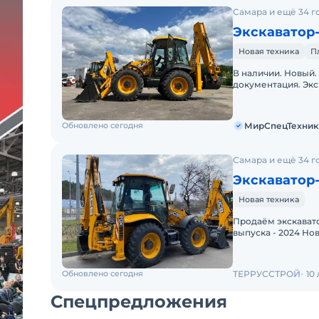
Самара и ещё 34 г
Экскаватор-
Новая техника
П
В наличии. Новый.
документация. Экс
готовы. Доставка 
Обновлено сегодня
МирСпецТехник
Самара и ещё 34 г
Экскаватор-
Новая техника
Продаём экскавато
выпуска - 2024 Но
Англия Местонахож
Обновлено сегодня
ТЕРРУССТРОЙ
10
Спецпредложения