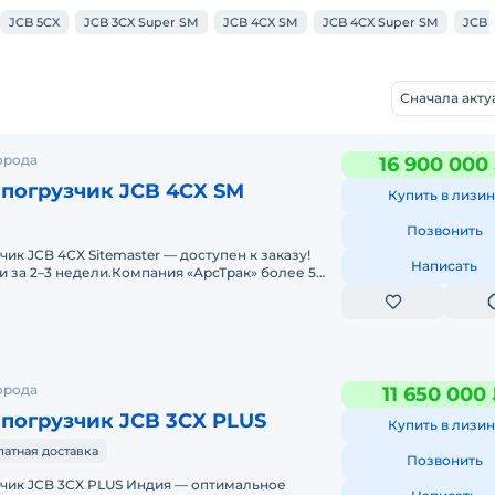
JCB 5CX
JCB 3CX Super SM
JCB 4CX SM
JCB 4CX Super SM
JCB 
Сначала акт
орода
16 900 000
-погрузчик JCB 4CX SM
Купить в лизин
Позвонить
ик JCB 4СX Sitemaster — доступен к заказу!
Написать
и за 2–3 недели.Компания «АрсТрак» более 5
орода
11 650 000
погрузчик JCB 3CX PLUS
Купить в лизин
латная доставка
Позвонить
зчик JCB 3CX PLUS Индия — оптимальное