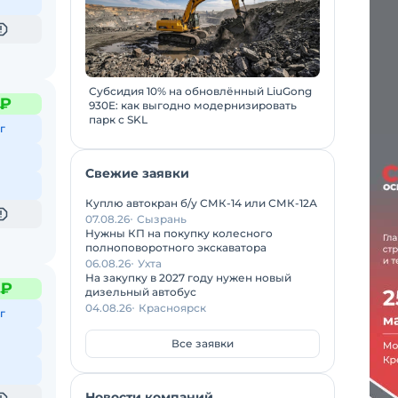
Субсидия 10% на обновлённый LiuGong
 ₽
930E: как выгодно модернизировать
парк с SKL
г
Свежие заявки
Куплю автокран б/у СМК-14 или СМК-12А
07.08.26
Сызрань
Нужны КП на покупку колесного
полноповоротного экскаватора
06.08.26
Ухта
На закупку в 2027 году нужен новый
 ₽
дизельный автобус
04.08.26
Красноярск
г
Все заявки
Новости компаний