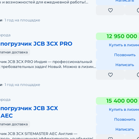
Написать
 и возможностей для ежедневной работы!
зинг. Цена С НДС.Полная доку
и
1 год на площадке
орода
12 950 000
-погрузчик JCB 3CX PRO
Купить в лизин
латная доставка
Позвонить
зчик JCB 3CX PRO Индия — профессиональный
Написать
 требовательных задач! Новый. Можно в лизинг.
я документация. Д
и
1 год на площадке
орода
15 400 000
погрузчик JCB 3CX
Купить в лизин
 AEC
Позвонить
латная доставка
Написать
чик JCB 3CX SITEMASTER AEC Англия —
роль, повышенная эффективность на объекте!