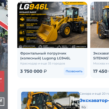
Фронтальный погрузчик
Экскава
(колесный) Lugong LG946L
SITEMAS
Краснодар и еще 35 городов
Москва и 
3 750 000
₽
17 450
Позвонить
Самара и ещё 20 г
Экскаватор-
Б/у