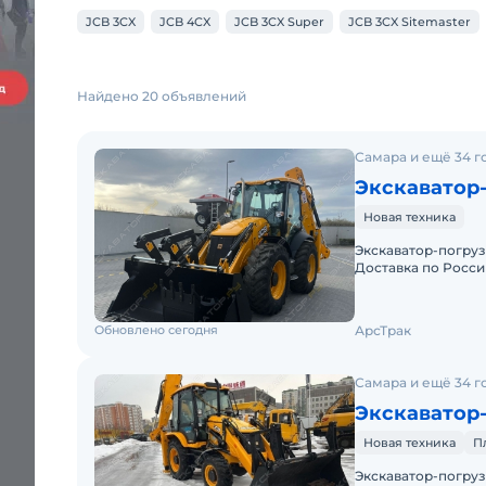
JCB 3CX
JCB 4CX
JCB 3CX Super
JCB 3CX Sitemaster
Найдено 20 объявлений
Самара и ещё 34 г
Экскаватор
Новая техника
Экскаватор-погрузч
Доставка по Росси
лет специализир
Обновлено сегодня
АрсТрак
Самара и ещё 34 г
Экскаватор-
Новая техника
П
Экскаватор-погру