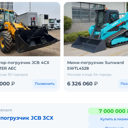
тор-погрузчик JCB 4CX
Мини-погрузчик Sunward
TER AEC
SWTL4528
еще 35 городов
Москва и еще 34 города
 000
₽
6 326 060
₽
Позвонить
Поз
ородов
7 000 000 
погрузчик JCB 3CX
Купить в лизин