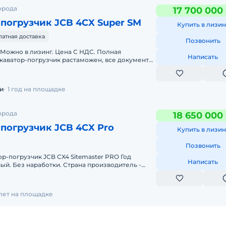
орода
17 700 000
погрузчик JCB 4CX Super SM
Купить в лизин
латная доставка
Позвонить
 Можно в лизинг. Цена С НДС. Полная
Написать
каватор-погрузчик растаможен, все документы
до базы или объекта. ООО "Мир
и
1 год на площадке
орода
18 650 000
погрузчик JCB 4CX Pro
Купить в лизин
Позвонить
р-погрузчик JCB CX4 Sitemaster PRO Год
Написать
вый. Без наработки. Страна производитель -
дение - Бельгия Готов
 лет на площадке