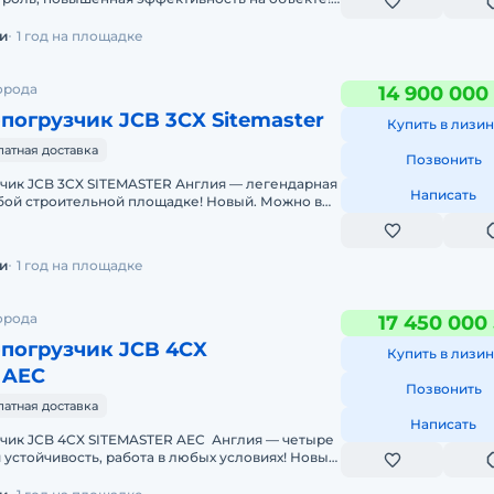
зинг. Цена С НДС.Полная д
и
1 год на площадке
орода
14 900 000
погрузчик JCB 3CX Sitemaster
Купить в лизин
латная доставка
Позвонить
чик JCB 3CX SITEMASTER Англия — легендарная
Написать
бой строительной площадке! Новый. Можно в
ДС.Полная документа
и
1 год на площадке
орода
17 450 000
-погрузчик JCB 4CX
Купить в лизин
 AEC
Позвонить
латная доставка
Написать
зчик JCB 4CX SITEMASTER AEC Англия — четыре
 устойчивость, работа в любых условиях! Новый.
ена С Н