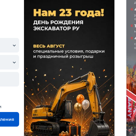
и
вления