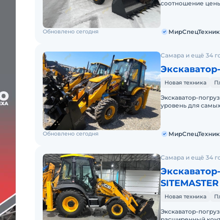
соотношение цены
Новый. Можно в ли
Обновлено сегодня
МирСпецТехник
Самара и ещё 34 г
Экскаватор
Новая техника
П
Экскаватор-погру
уровень для самых
Цена С НДС.Полна
Обновлено сегодня
МирСпецТехник
Самара и ещё 34 г
Экскаватор-
SITEMASTER
Новая техника
П
Экскаватор-погруз
расширенный конт