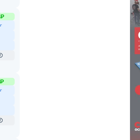
 ₽
г
 ₽
г