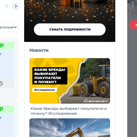
3DX Plus
JCB 2CX
JCB 3CX SM
JCB 3DX
уальные
 ₽
Новости
г
 ₽
Какие бренды выбирают покупатели и
почему? Исследование
г