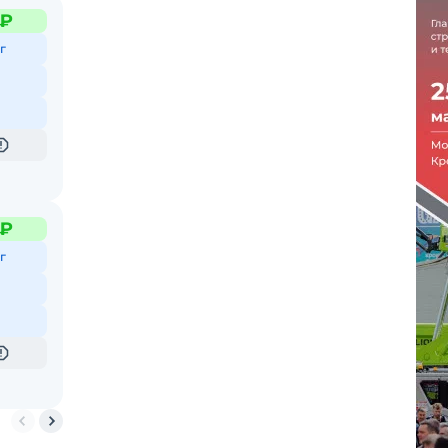
 ₽
г
 ₽
г