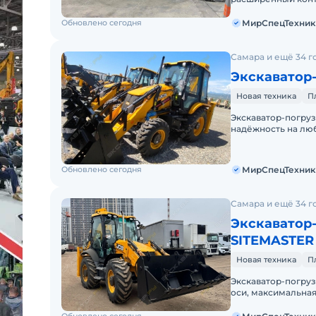
Новый. Можно в ли
Обновлено сегодня
МирСпецТехник
Самара и ещё 34 г
Экскаватор-
Новая техника
П
Экскаватор-погруз
надёжность на лю
лизинг. Цена С Н
Обновлено сегодня
МирСпецТехник
Самара и ещё 34 г
Экскаватор
SITEMASTER
Новая техника
П
Экскаватор-погру
оси, максимальная
Можно в лизинг. Ц