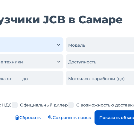
узчики JCB в Самаре
Модель
е техники
Доступность
ка от
до
Моточасы наработки (до)
с НДС
Официальный дилер
С возможностью доставк
Сбросить
Сохранить поиск
Показать объя