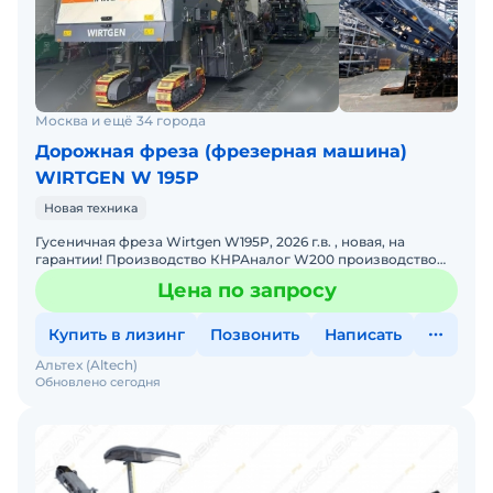
Москва и ещё 34 города
Дорожная фреза (фрезерная машина)
WIRTGEN W 195P
Новая техника
Гусеничная фреза Wirtgen W195P, 2026 г.в. , новая, на
гарантии! Производство КНРАналог W200 производство
ГерманииСрок поставки 4 недели, цена с НДС. Возможна п
Цена по запросу
Купить в лизинг
Позвонить
Написать
Альтех (Altech)
Обновлено сегодня