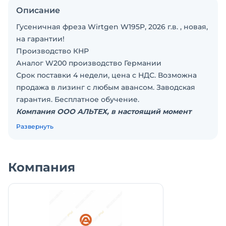
Описание
Гусеничная фреза Wirtgen W195P, 2026 г.в. , новая,
на гарантии!
Производство КНР
Аналог W200 производство Германии
Срок поставки 4 недели, цена с НДС. Возможна
продажа в лизинг с любым авансом. Заводская
гарантия. Бесплатное обучение.
Компания ООО АЛЬТЕХ, в настоящий момент
является безусловным лидером в РФ в поставках
Развернуть
асфальтовой техники из Германии.
Сотни поставленных машин таких брендов как:
Wirtgen, Vögele, Hamm, Dynapac, Volvo, Ammann,
Компания
ABG TITAN.
Опыт более 20лет на рынке сначала как
представительство компании Wirtgen в Волго-
Вятском регионе, потом дилер Dynapaс, а сейчас
мы поставляем всю линейку немецких брендов