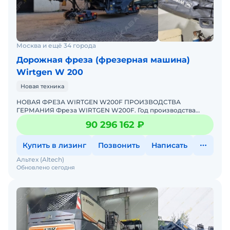
Москва и ещё 34 города
Дорожная фреза (фрезерная машина)
Wirtgen W 200
Новая техника
НОВАЯ ФРЕЗА WIRTGEN W200F ПРОИЗВОДСТВА
ГЕРМАНИЯ Фреза WIRTGEN W200F. Год производства
2026.Фреза в наличии.По запросу вышлем полное
90 296 162 ₽
описание.Возможно оформление
Купить в лизинг
Позвонить
Написать
Альтех (Altech)
Обновлено сегодня