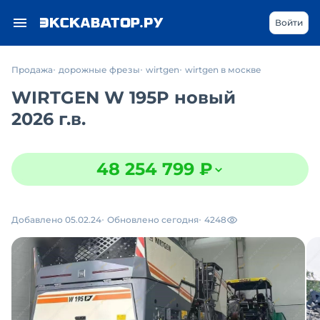
Войти
Продажа
дорожные фрезы
wirtgen
wirtgen в москве
WIRTGEN W 195P новый
2026 г.в.
48 254 799 ₽
Добавлено 05.02.24
Обновлено сегодня
4248