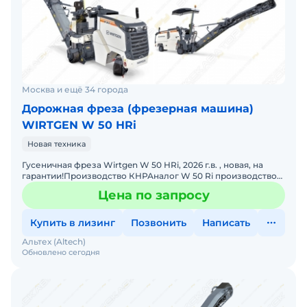
Москва и ещё 34 города
Дорожная фреза (фрезерная машина)
WIRTGEN W 50 НRi
Новая техника
Гусеничная фреза Wirtgen W 50 HRi, 2026 г.в. , новая, на
гарантии!Производство КНРАналог W 50 Ri производство
ГерманииСрок поставки 4 недели, цена с НДС. Возмож
Цена по запросу
Купить в лизинг
Позвонить
Написать
Альтех (Altech)
Обновлено сегодня