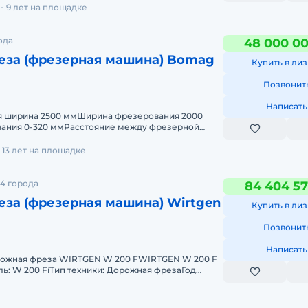
И
9 лет на площадке
ода
48 000 0
еза (фрезерная машина) Bomag
Купить в лиз
Позвонит
Написать
я ширина 2500 ммШирина фрезерования 2000
ания 0-320 ммРасстояние между фрезерной
ство фрезерных резцов 168
13 лет на площадке
4 города
84 404 57
за (фрезерная машина) Wirtgen
Купить в лиз
Позвонит
Написать
рожная фреза WIRTGEN W 200 FWIRTGEN W 200 F
ь: W 200 FiТип техники: Дорожная фрезаГод
сть: 430 кВт (мак