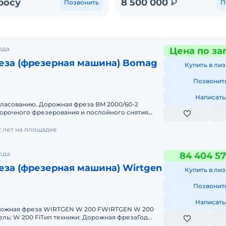
росу
8 500 000
₽
Позвонить
П
ода
Цена по за
еза (фрезерная машина) Bomag
Купить в лиз
Позвонит
Написать
гласованию. Дорожная фреза BM 2000/60-2
борочного фрезерования и послойного снятия
поврежденного дорожног
2 лет на площадке
ода
84 404 57
за (фрезерная машина) Wirtgen
Купить в лиз
Позвонит
Написать
рожная фреза WIRTGEN W 200 FWIRTGEN W 200
ль: W 200 FiТип техники: Дорожная фрезаГод
сть: 430 кВт (макс