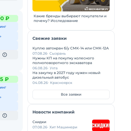
Какие бренды выбирают покупатели и
00 ₽
почему? Исследование
инг
ь
Свежие заявки
Куплю автокран б/у СМК-14 или СМК-12А
07.08.26
Сызрань
Нужны КП на покупку колесного
полноповоротного экскаватора
06.08.26
Ухта
На закупку в 2027 году нужен новый
дизельный автобус
5 ₽
04.08.26
Красноярск
инг
Все заявки
ь
Новости компаний
Скидки
07.08.26
Хит Машинери