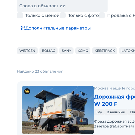
Слова в объявлении
Только с ценой
Только с фото
Продажа с 
Дополнительные параметры
WIRTGEN
BOMAG
SANY
XCMG
KEESTRACK
LATOK
Найдено 23 объявления
Москва и ещё 14 гор
Дорожная фре
W 200 F
Б/у
В наличии
Пл
Фреза дорожная асфальтная Wir
2 метра (габаритная)
Двигатель Caterpillar