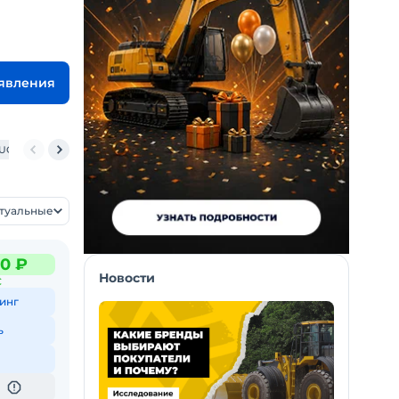
ъявления
IUGONG
ктуальные
0 ₽
Новости
С
инг
ь