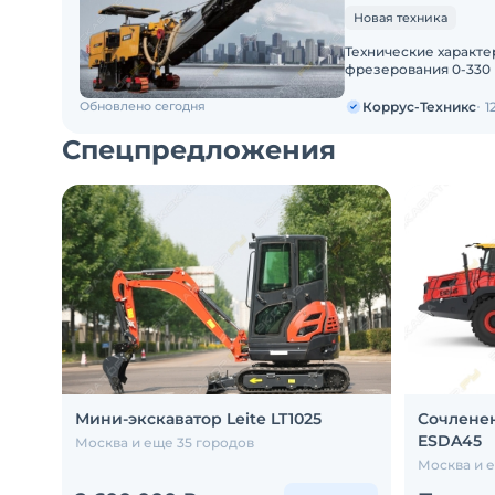
Новая техника
Технические характ
фрезерования 0-330 
Tier IIIПроизводите
Обновлено сегодня
Коррус-Техникс
1
Спецпредложения
Мини-экскаватор Leite LT1025
Сочленен
ESDA45
Москва и еще 35 городов
Москва и е