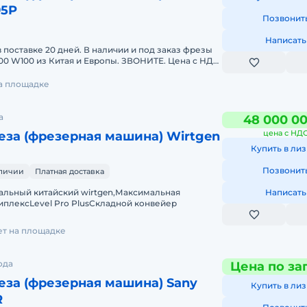
95P
Позвонит
Написать
 поставке 20 дней. В наличии и под заказ фрезы
0 W100 из Китая и Европы. ЗВОНИТЕ. Цена с НДС.
на площадке
а
48 000 0
цена с НД
за (фрезерная машина) Wirtgen
Купить в лиз
Позвонит
аличии
Платная доставка
альный китайский wirtgen,Максимальная
Написать
иплекcLеvеl Pro РlusСкладной конвейер
ет на площадке
ода
Цена по за
за (фрезерная машина) Sany
Купить в лиз
R