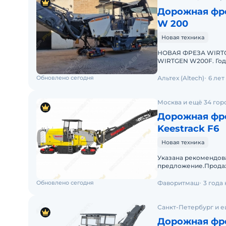
Дорожная фре
W 200
Новая техника
НОВАЯ ФРЕЗА WIRT
WIRTGEN W200F. Год 
вышлем полное опи
Обновлено сегодня
Альтех (Altech)
6 лет
Москва и ещё 34 гор
Дорожная фре
Keestrack F6
Новая техника
Указана рекомендованна
предложение.Продаж
России.Технологии: 
Обновлено сегодня
Фаворитмаш
3 года
Санкт-Петербург и е
Дорожная фре