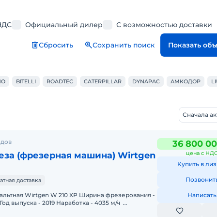
НДС
Официальный дилер
С возможностью доставки
Сбросить
Сохранить поиск
Показать об
HO
BITELLI
ROADTEC
CATERPILLAR
DYNAPAC
АМКОДОР
L
Сначала а
одов
36 800 00
цена с НД
за (фрезерная машина) Wirtgen
Купить в лиз
Позвонит
атная доставка
tgen W 210 XP Ширина фрезерования -
Написать
 Год выпуска - 2019 Наработка - 4035 м/ч