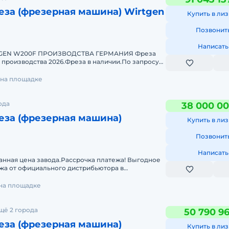
за (фрезерная машина) Wirtgen
Купить в лиз
Позвонит
Написать
GEN W200F ПРОИЗВОДСТВА ГЕРМАНИЯ Фреза
производства 2026.Фреза в наличии.По запросу
сание.Возможно оформление
 на площадке
ода
38 000 00
за (фрезерная машина)
Купить в лиз
Позвонит
Написать
я цена завода.Рассрочка платежа! Выгодное
а от официального дистрибьютора в
Бельгия.Без наработки по
 на площадке
щё 2 города
50 790 96
за (фрезерная машина)
Купить в лиз