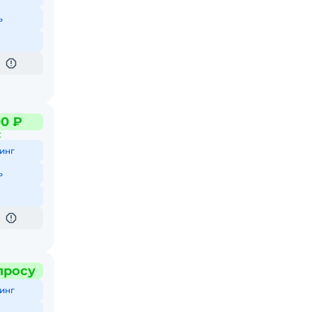
ь
00 ₽
С
инг
ь
просу
инг