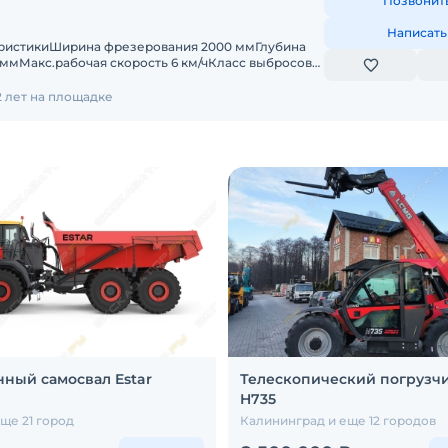
Позвонит
Написать
еристикиШирина фрезерования 2000 ммГлубина
ммМакс.рабочая скорость 6 км/чКласс выбросов
ль двигателя DON
2 лет на площадке
ный самосвал Estar
Телескопический погрузч
H735
ще 21 город
Калининград и еще 12 городов