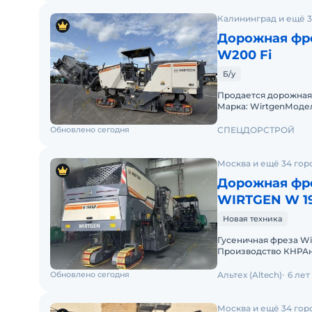
Калининград и ещё 3
Дорожная фре
W200 Fi
Б/у
Продается дорожная
Марка: WirtgenМодель
кВтЧасы эксплуатаци
Обновлено сегодня
СПЕЦДОРСТРОЙ
Москва и ещё 34 гор
Дорожная фре
WIRTGEN W 1
Новая техника
Гусеничная фреза Wirt
Производство КНРАн
4 недели, цена с НД
Обновлено сегодня
Альтех (Altech)
6 лет
Москва и ещё 34 гор