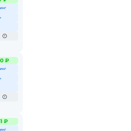
инг
ь
0 ₽
инг
ь
1 ₽
инг