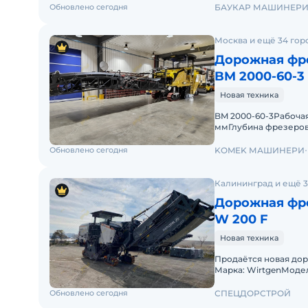
Обновлено сегодня
БАУКАР МАШИНЕР
Москва и ещё 34 гор
Дорожная фр
BM 2000-60-3
Новая техника
BM 2000-60-3Рабоча
ммГлубина фрезеров
линией 15 ммКоличе
Обновлено сегодня
KOMEK МАШИНЕРИ
Калининград и ещё 3
Дорожная фре
W 200 F
Новая техника
Продаётся новая до
Марка: WirtgenМодел
выпуска: 2026г.Мощно
Обновлено сегодня
СПЕЦДОРСТРОЙ