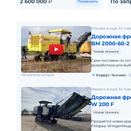
2 600 000
₽
По зап
Позвонить
Москва и ещё 34 гор
Дорожная фр
BM 2000-60-2
Новая техника
Срок поставки по со
разработана для вы
износившегося или 
Обновлено сегодня
Коррус-Техникс
1
Ижевск и ещё 34 гор
Дорожная фре
W 200 F
Новая техника
Продаётся новая до
FМарка: WirtgenМоде
выпуска: 2026г.Мощно