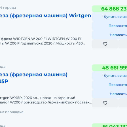
4 города
64 868 23
за (фрезерная машина) Wirtgen
Купить в лиз
Позвонит
Написать
 фреза WIRTGEN W 200 FI WIRTGEN W 200 FI
: W 200 FiГод выпуска: 2020 г.Мощность: 430
и: 1800 моточасов
ода
48 661 99
за (фрезерная машина)
Купить в лиз
95P
Позвонит
Написать
gen W195P, 2026 г.в. , новая, на гарантии!
алог W200 производство ГерманииСрок поставки
С. Возможна п
 на площадке
ода
91 043 13