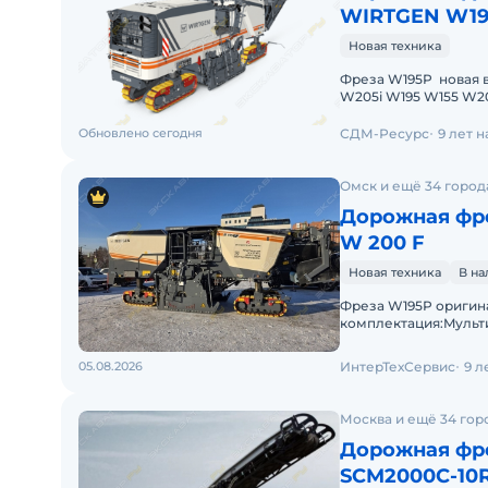
WIRTGEN W1
Новая техника
Фреза W195P новая в
W205i W195 W155 W20
Под заказ. Возмо
Обновлено сегодня
СДМ-Ресурс
9 лет 
Омск и ещё 34 город
Дорожная фре
W 200 F
Новая техника
В н
Фреза W195P оригин
комплектация:Mульт
05.08.2026
ИнтерТехСервис
9 л
Москва и ещё 34 гор
Дорожная фре
SCM2000C-10