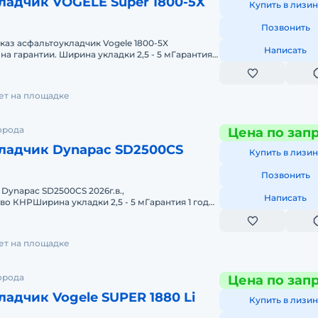
ладчик VOGELE Super 1800-5X
Купить в лизин
Позвонить
аказ асфальтоукладчик Vogele 1800-5X
Написать
 на гарантии. Ширина укладки 2,5 - 5 мГарантия 1
gele: Лидер мир
лет на площадке
орода
Цена по зап
ладчик Dynapac SD2500CS
Купить в лизин
Позвонить
Dynapac SD2500CS 2026г.в.,
Написать
о КНРШирина укладки 2,5 - 5 мГарантия 1 год
00 м/ч. Компания ООО АЛЬТЕХ, в настоящий момен
лет на площадке
орода
Цена по зап
адчик Vogele SUPER 1880 Li
Купить в лизин