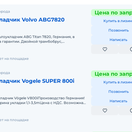
орода
Цена по зап
ладчик Volvo ABG7820
Купить в лизин
Позвонить
тоукладчик ABG Titan 7820, Германия, в
Написать
на гарантии. Двойной трамбобрус,
та 3 - 6 м. Универсальная модель дл
лет на площадке
орода
Цена по зап
адчик Vogele SUPER 800i
Купить в лизин
Позвонить
ладчик Vögele V800iПроизводство Германия!
Написать
рина укладки 1,1-3,5mЦена с НДС. Возможна
продажа в лизинг. Гарантия! Компания
лет на площадке