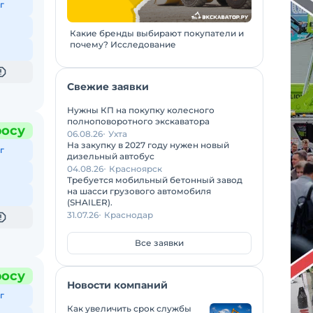
г
Какие бренды выбирают покупатели и
почему? Исследование
Свежие заявки
Нужны КП на покупку колесного
полноповоротного экскаватора
росу
06.08.26
Ухта
На закупку в 2027 году нужен новый
г
дизельный автобус
04.08.26
Красноярск
Требуется мобильный бетонный завод
на шасси грузового автомобиля
(SHAILER).
31.07.26
Краснодар
Все заявки
росу
Новости компаний
г
Как увеличить срок службы