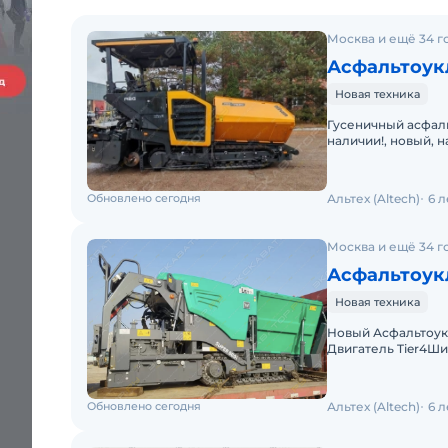
Москва и ещё 34 г
Асфальтоук
Новая техника
Гусеничный асфаль
наличии!, новый, 
выглаживающая пли
Обновлено сегодня
Альтех (Altech)
6 
Москва и ещё 34 г
Асфальтоукл
Новая техника
Новый Асфальтоук
Двигатель Tier4Ши
Обновлено сегодня
Альтех (Altech)
6 