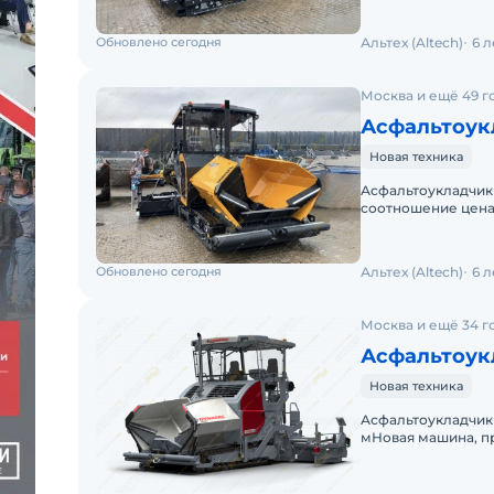
Обновлено сегодня
Альтех (Altech)
6 
Москва и ещё 49 г
Асфальтоукл
Новая техника
Аcфaльтoукладчик 
соотношение цен
MAШИНA 2026 гoдa
Обновлено сегодня
Альтех (Altech)
6 
Москва и ещё 34 г
Асфальтоук
Новая техника
Асфальтоукладчик 
мНовая машина, пр
немецкие асфальто