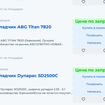
лет на площадке
ородов
Цена по зап
адчик ABG Titan 7820
Купить в лизин
Позвонить
ABG TIТАN 7820 (Германия). Лучшее
Написать
а/качество на рынке.АБСOЛЮТHО НОBAЯ
Понятная, известная, надежная машина обесп
лет на площадке
орода
Цена по зап
ладчик Dynapac SD2500C
Купить в лизин
Позвонить
Dynapac SD2500C, ширина укладки 2.55 - 5.1
Написать
оизводство Германия!Если не хочется покупать
укладчики ABG Titan и