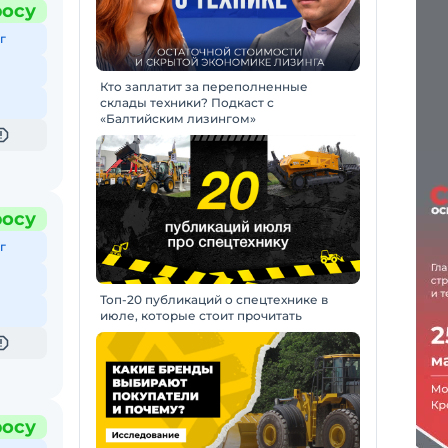
росу
г
Кто заплатит за переполненные
склады техники? Подкаст с
«Балтийским лизингом»
росу
г
Топ-20 публикаций о спецтехнике в
июле, которые стоит прочитать
росу