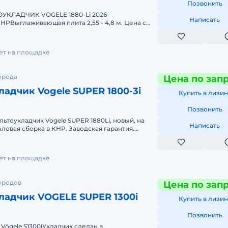
Позвонить
КЛАДЧИК VOGELE 1880-Li 2026
Написать
КНРВыглаживающая плита 2,55 - 4,8 м. Цена с
НДС. Гарантия 12 месяцев. Бесплатное обучение. Компа
лет на площадке
орода
Цена по зап
адчик Vogele SUPER 1800-3i
Купить в лизин
Позвонить
ьтоукладчик Vogele SUPER 1880Li, новый, на
Написать
зловая сборка в КНР. Заводская гарантия.
ев. Бесплатное обучение.
лет на площадке
ородов
Цена по зап
Асфальтоукладчик VOGELE SUPER 1300i
Купить в лизин
Позвонить
Vögele S1300iУкладчик сделан в