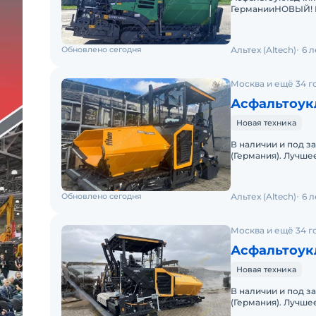
ГерманииНОВЫЙ! Б
рынков (Пульты B
Обновлено сегодня
Альтех (Altech)
6 
Москва и ещё 34 г
Асфальтоукл
Новая техника
В наличии и под з
(Германия). Лучше
Понятная, извест
Обновлено сегодня
Альтех (Altech)
6 
Москва и ещё 34 г
Асфальтоукл
Новая техника
В наличии и под з
(Германия). Лучше
Понятная, извест