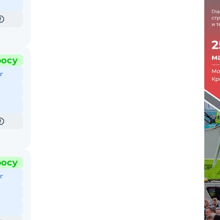
росу
г
росу
г