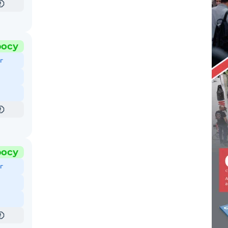
росу
г
росу
г