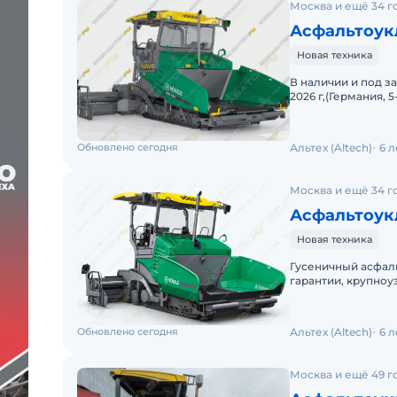
Москва и ещё 34 г
Асфальтоук
Новая техника
В наличии и под з
2026 г,(Германия, 
асфальтоукладчико
Обновлено сегодня
Альтех (Altech)
6 
Москва и ещё 34 г
Асфальтоукл
Новая техника
Гусеничный асфальт
гарантии, крупно
производство Герм
Обновлено сегодня
Альтех (Altech)
6 
Москва и ещё 49 г