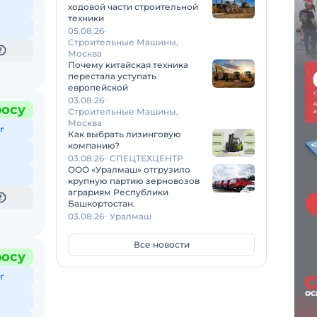
ходовой части строительной
техники
05.08.26
Строительные Машины,
Москва
Почему китайская техника
перестала уступать
европейской
03.08.26
росу
Строительные Машины,
Москва
г
Как выбрать лизинговую
компанию?
03.08.26
СПЕЦТЕХЦЕНТР
ООО «Уралмаш» отгрузило
крупную партию зерновозов
аграриям Республики
Башкортостан.
03.08.26
Уралмаш
Все новости
росу
г