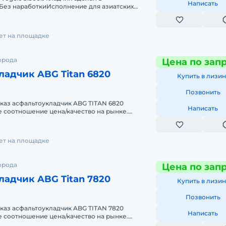
Написать
ез наработкиИсполнение для азиатских
ASIC)Возможно доукомплектование уширит
лет на площадке
орода
Цена по зап
адчик ABG Titan 6820
Купить в лизин
Позвонить
аказ аcфaльтoукладчик ABG TIТАN 6820
Написать
е соотношение цена/качество на рынке.
ная, надежная машина обеспечивающа
лет на площадке
орода
Цена по зап
адчик ABG Titan 7820
Купить в лизин
Позвонить
аказ аcфaльтoукладчик ABG TIТАN 7820
Написать
е соотношение цена/качество на рынке.
ная, надежная машина обеспечивающа