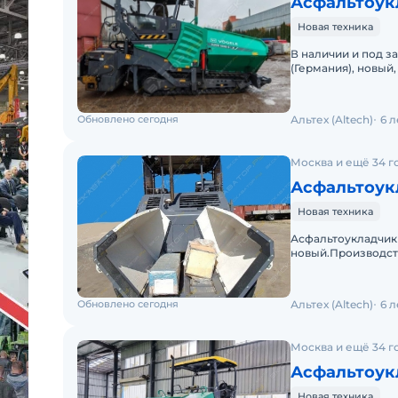
Асфальтоук
Новая техника
В наличии и под з
(Германия), новый,
год или 1000м/ч Vö
Обновлено сегодня
Альтех (Altech)
6 
Москва и ещё 34 г
Асфальтоук
Новая техника
Асфальтоукладчик 
новый.Производств
или 10
Обновлено сегодня
Альтех (Altech)
6 
Москва и ещё 34 г
Асфальтоукл
Новая техника