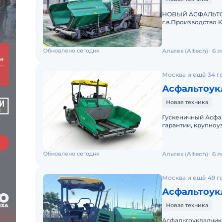
НОВЫЙ АСФАЛЬТОУ
г.в.Производство 
Обновлено сегодня
Альтех (Altech)
6 
Москва и ещё 34 г
Асфальтоукл
Новая техника
Гускеничный Асфал
гарантии, крупноу
Гарантия 12 месяц
Обновлено сегодня
Альтех (Altech)
6 
Москва и ещё 49 г
Новая техника
Асфальтоукладчик 