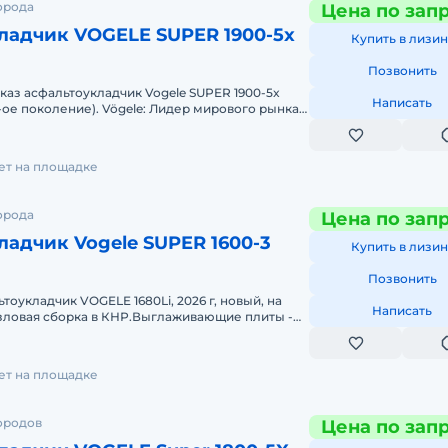
орода
Цена по зап
ладчик VOGELE SUPER 1900-5x
Купить в лизин
Позвонить
аказ асфальтоукладчик Vogele SUPER 1900-5x
Написать
5-ое поколение). Vögele: Лидер мирового рынка
в. С такой ма
лет на площадке
орода
Цена по зап
адчик Vogele SUPER 1600-3
Купить в лизин
Позвонить
оукладчик VOGELE 1680Li, 2026 г, новый, на
Написать
узловая сборка в КНР.Выглаживающие плиты -
ания.Заводская гарантия
лет на площадке
ородов
Цена по зап