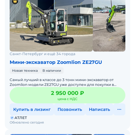
Санкт-Петербург и ещё 34 города
Мини-экскаватор Zoomlion ZE27GU
Новая техника
В наличии
Самый лучший в классе до 3 тонн мини-экскаватор от
Zoomlion модели ZE27GU уже доступен для покупки в
России! Новейшая модель! Самая просторная кабина плюс
2 950 000 ₽
самая
цена с НДС
Купить в лизинг
Позвонить
Написать
АТЛЕТ
Обновлено сегодня