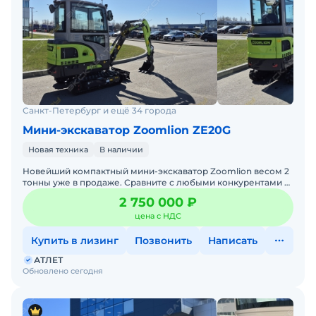
Санкт-Петербург и ещё 34 города
Мини-экскаватор Zoomlion ZE20G
Новая техника
В наличии
Новейший компактный мини-экскаватор Zoomlion весом 2
тонны уже в продаже. Сравните с любыми конкурентами и
оцените наши преимущества. Приглашаем на тест-драйв н
2 750 000 ₽
цена с НДС
Купить в лизинг
Позвонить
Написать
АТЛЕТ
Обновлено сегодня