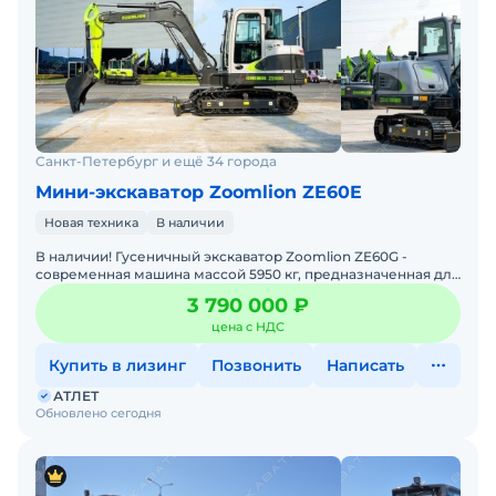
Санкт-Петербург и ещё 34 города
Мини-экскаватор Zoomlion ZE60E
Новая техника
В наличии
В наличии! Гусеничный экскаватор Zoomlion ZE60G -
современная машина массой 5950 кг, предназначенная для
выполнения строительных, дорожных, коммунальных и
3 790 000 ₽
земля
цена с НДС
Купить в лизинг
Позвонить
Написать
АТЛЕТ
Обновлено сегодня