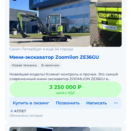
Санкт-Петербург и ещё 34 города
Мини-экскаватор Zoomlion ZE36GU
Новая техника
В наличии
Новейшая модель! Климат-контроль и прочее. Это самый
современный мини-экскаватор ZOOMLION ZE36GU в
категории до 4 тонн!Непревзойдённая плавность
3 250 000 ₽
операций как у
цена с НДС
Купить в лизинг
Позвонить
Написать
АТЛЕТ
Обновлено сегодня