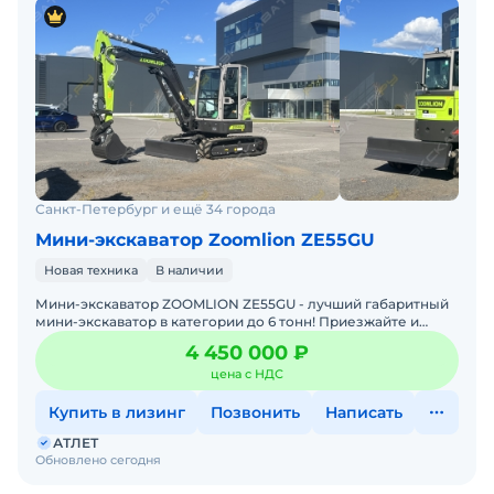
Санкт-Петербург и ещё 34 города
Мини-экскаватор Zoomlion ZE55GU
Новая техника
В наличии
Мини-экскаватор ZOOMLION ZE55GU - лучший габаритный
мини-экскаватор в категории до 6 тонн! Приезжайте и
пробуйте!Машина 2026 года выпуска с гарантией.
4 450 000 ₽
Просторн
цена с НДС
Купить в лизинг
Позвонить
Написать
АТЛЕТ
Обновлено сегодня