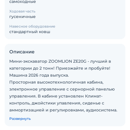
самоходные
Ходовая часть
гусеничные
Навесное оборудование
стандартный ковш
Описание
Мини-экскаватор ZOOMLION ZE20G - лучший в
категории до 2 тонн! Приезжайте и пробуйте!
Машина 2026 года выпуска.
Просторная высокотехнологичная кабина,
электронное управление с сернорной панелью
управления. В кабине установлен Климат-
контроль, джойстики упавления, сиденье с
аммортизацией и регулировками, аудиосистема.
Установлены и подключены дополнительные
Развернуть
линии рвд, быстросъемная система, раздвижные