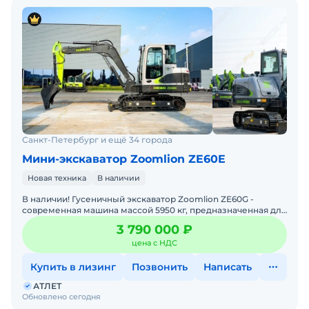
Санкт-Петербург и ещё 34 города
Мини-экскаватор Zoomlion ZE60E
Новая техника
В наличии
В наличии! Гусеничный экскаватор Zoomlion ZE60G -
современная машина массой 5950 кг, предназначенная для
выполнения строительных, дорожных, коммунальных и
3 790 000 ₽
земля
цена с НДС
Купить в лизинг
Позвонить
Написать
АТЛЕТ
Обновлено сегодня