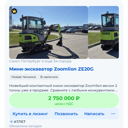
Санкт-Петербург и ещё 34 города
Мини-экскаватор Zoomlion ZE20G
Новая техника
В наличии
Новейший компактный мини-экскаватор Zoomlion весом 2
тонны уже в продаже. Сравните с любыми конкурентами и
оцените наши преимущества. Приглашаем на тест-драйв н
2 750 000 ₽
цена с НДС
Купить в лизинг
Позвонить
Написать
АТЛЕТ
Обновлено сегодня