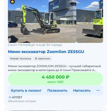
Санкт-Петербург и ещё 34 города
Мини-экскаватор Zoomlion ZE55GU
Новая техника
В наличии
Мини-экскаватор ZOOMLION ZE55GU - лучший габаритный
мини-экскаватор в категории до 6 тонн! Приезжайте и
пробуйте!Машина 2026 года выпуска с гарантией.
4 450 000 ₽
Просторн
цена с НДС
Купить в лизинг
Позвонить
Написать
АТЛЕТ
Обновлено сегодня