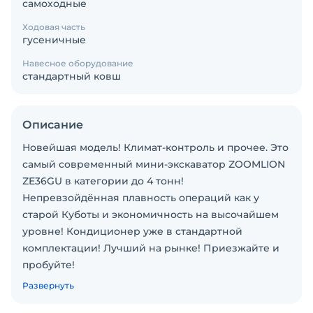
самоходные
Ходовая часть
гусеничные
Навесное оборудование
стандартный ковш
Описание
Новейшая модель! Климат-контроль и прочее. Это
самый современный мини-экскаватор ZOOMLION
ZE36GU в категории до 4 тонн!
Непревзойдённая плавность операций как у
старой Куботы и экономичность на высочайшем
уровне! Кондиционер уже в стандартной
комплектации! Лучший на рынке! Приезжайте и
пробуйте!
Итак:
Развернуть
Двигатель: Kubota (D1703)