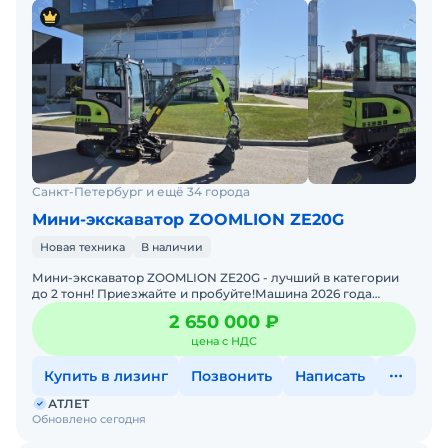
Санкт-Петербург и ещё 34 города
Мини-экскаватор ZOOMLION ZE20G
Новая техника
В наличии
Мини-экскаватор ZOOMLION ZE20G - лучший в категории
до 2 тонн! Приезжайте и пробуйте!Машина 2026 года
выпуска. Просторная высокотехнологичная кабина, элект
2 650 000 ₽
цена с НДС
Купить в лизинг
Позвонить
Написать
АТЛЕТ
Обновлено сегодня