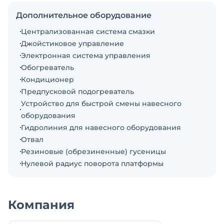
Мощность: 18,2 кВт /2200 об/мин
Объем ковша: 0,1 м3
Дополнительное оборудование
Ширина гусеницы: 300мм
Централизованная система смазки
Стандарт эксплуатации: Euro 4
Джойстиковое управление
Рабочий вес: 3790 кг
Электронная система управления
Конфигурация Стандартная конфигурация +
Обогреватель
Линия под гидромолот + Устройство для быстрой
Кондиционер
замены навесного оборудования!Цена с НДС. В
Предпусковой подогреватель
наличии. Готова к эксплуатации. Помогу с
Устройство для быстрой смены навесного
доставкой. Заводская гарантия. Подбор
оборудования
комплектации. Доставка по РФ. Возможна
Гидролиния для навесного оборудования
продажа в лизинг.Склад запасных частей. Полная
Отвал
документация.
Резиновые (обрезиненные) гусеницы
Нулевой радиус поворота платформы
Компания