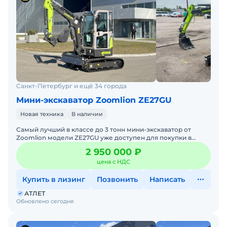
Санкт-Петербург и ещё 34 города
Мини-экскаватор Zoomlion ZE27GU
Новая техника
В наличии
Самый лучший в классе до 3 тонн мини-экскаватор от
Zoomlion модели ZE27GU уже доступен для покупки в
России! Новейшая модель! Самая просторная кабина плюс
2 950 000 ₽
самая
цена с НДС
Купить в лизинг
Позвонить
Написать
АТЛЕТ
Обновлено сегодня