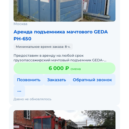
Москва
Аренда подъемника мачтового GEDA
PH-650
Минимальное время заказа: 8 ч.
Предоставим в аренду на любой срок
грузопассажирский мачтовый подъемник GEDA-
PH650 (грузоподъёмность 2000 кг/25 человек).
6 000 ₽
смена
Подъёмник полностью готов к эксплуата
Позвонить
Заказать
Обратный звонок
Давно не обновлялось