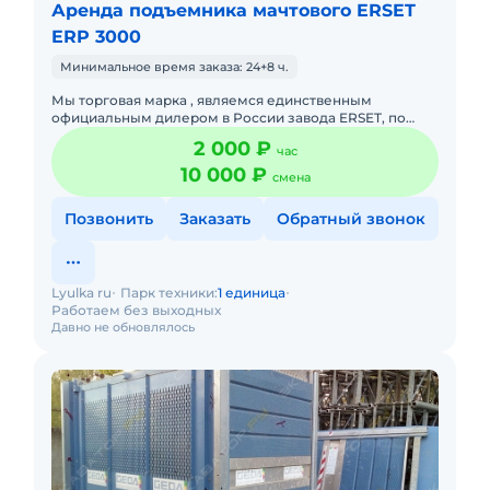
Аренда подъемника мачтового ERSET
ERP 3000
Минимальное время заказа: 24+8 ч.
Мы торговая марка , являемся единственным
официальным дилером в России завода ERSET, по
подъёмным сооружениям. Готовы предложить
2 000 ₽
час
широкую линейку грузоподъёмног
10 000 ₽
смена
Позвонить
Заказать
Обратный звонок
Lyulka ru
Парк техники:
1 единица
Работаем без выходных
Давно не обновлялось