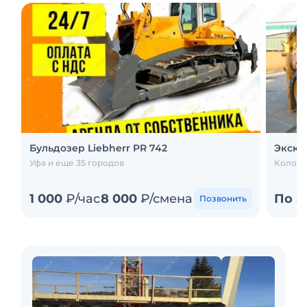
Бульдозер Liebherr PR 742
Экска
Уфа и еще 35 городов
Колом
1 000
₽/час
8 000
₽/смена
По з
Позвонить