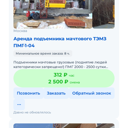
Москва
Аренда подъемника мачтового ТЭМЗ
ПМГ-1-04
Минимальное время заказа: 8 ч.
Подъемники мачтовые грузовые (поднятие людей
категорически запрещено!) ПМГ 2000 - 2500 сутки
Цены с НДС 20% Оформление по договору без залога
312 ₽
час
и т.п. На длительн
2 500 ₽
смена
Позвонить
Заказать
Обратный звонок
Давно не обновлялось