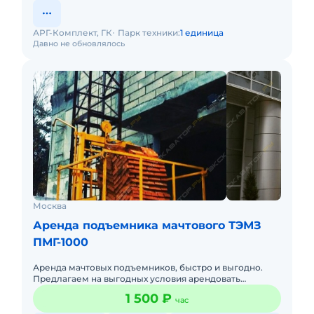
АРГ-Комплект, ГК
Парк техники:
1 единица
Давно не обновлялось
Москва
Аренда подъемника мачтового ТЭМЗ
ПМГ-1000
Аренда мачтовых подъемников, быстро и выгодно.
Предлагаем на выгодных условия арендовать
строительные мачтовые подъемники марки ПМГ, так
1 500 ₽
час
же возможна продажа б/у