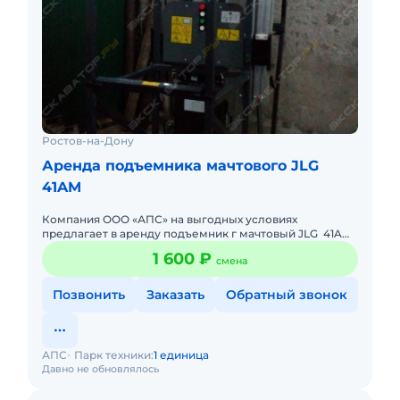
Ростов-на-Дону
Аренда подъемника мачтового JLG
41AM
Компания ООО «АПС» на выгодных условиях
предлагает в аренду подъемник г мачтовый JLG 41AM,
а так же предоставляет дополнительные услуги по
1 600 ₽
смена
доставке оборудовани
Позвонить
Заказать
Обратный звонок
АПС
Парк техники:
1 единица
Давно не обновлялось