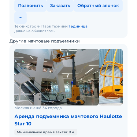
Позвонить
Заказать
Обратный звонок
Техникстрой
Парк техники:
1 единица
Давно не обновлялось
Другие мачтовые подъемники
Москва и ещё 34 города
Аренда подъемника мачтового Haulotte
Star 10
Минимальное время заказа: 8 ч.