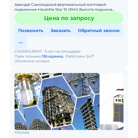
Аренда! Самоходный вертикальный мачтовый
подъемник Haulotte Star 10 (10m) Высота подъема
платформы: 8.00м Размер платформы: 0,67 x 0,97m
Цена по запросу
Вес: 2765кг Грузо
Позвонить
Заказать
Обратный звонок
CRANES.RENT
9 лет на площадке
Парк техники:
136 единиц
Работаем 24/7
Обновлено сегодня
Москва