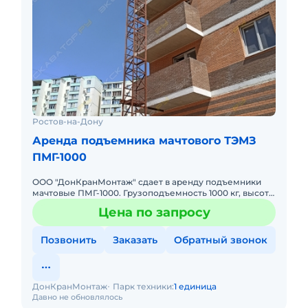
Ростов-на-Дону
Аренда подъемника мачтового ТЭМЗ
ПМГ-1000
ООО "ДонКранМонтаж" сдает в аренду подъемники
мачтовые ПМГ-1000. Грузоподъемность 1000 кг, высота
80 м. Без оператора. Сейчас свободны. Техника с
Цена по запросу
малой наработк
Позвонить
Заказать
Обратный звонок
ДонКранМонтаж
Парк техники:
1 единица
Давно не обновлялось