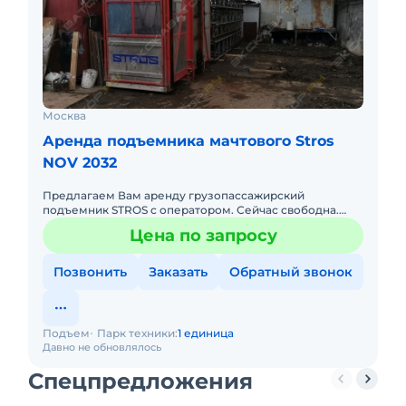
Москва
Аренда подъемника мачтового Stros
NOV 2032
Предлагаем Вам аренду грузопассажирский
подъемник STROS c оператором. Сейчас свободна.
Долгосрочная аренда. Высота до 150 м. Г/п 2000кг/20
Цена по запросу
чел.
Позвонить
Заказать
Обратный звонок
Подъем
Парк техники:
1 единица
Давно не обновлялось
Спецпредложения