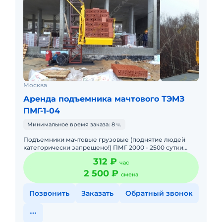
Москва
Аренда подъемника мачтового ТЭМЗ
ПМГ-1-04
Минимальное время заказа: 8 ч.
Подъемники мачтовые грузовые (поднятие людей
категорически запрещено!) ПМГ 2000 - 2500 сутки
Цены с НДС 20% Оформление по договору без залога
312 ₽
час
и т.п. На длительн
2 500 ₽
смена
Позвонить
Заказать
Обратный звонок