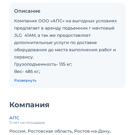
Описание
Компания ООО «АПС» на выгодных условиях
предлагает в аренду подъемник г мачтовый
JLG 41AM, а так же предоставляет
дополнительные услуги по доставке
оборудования до места выполнения работ и
сервису.
Грузоподъемность- 135 кг;
Вес- 485 кг.;
Высота подъема- 14,42 м;
Развернуть
Тип питания- электрический.
Компания
АПС
11 лет на площадке
Россия, Ростовская область, Ростов-на-Дону,