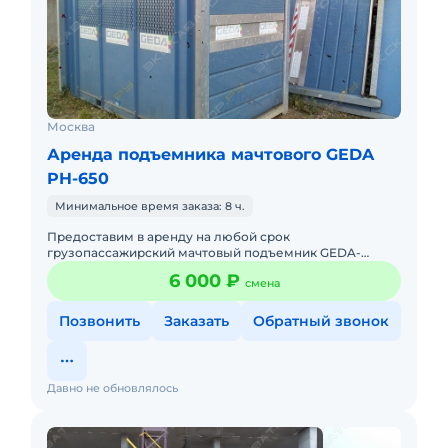
Москва
Аренда подъемника мачтового GEDA
PH-650
Минимальное время заказа: 8 ч.
Предоставим в аренду на любой срок
грузопассажирский мачтовый подъемник GEDA-
PH650 (грузоподъёмность 2000 кг/25 человек).
6 000 ₽
смена
Подъёмник полностью готов к эксплуата
Позвонить
Заказать
Обратный звонок
Давно не обновлялось