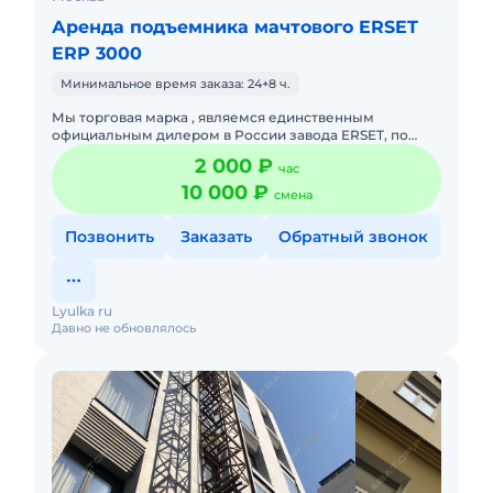
Аренда подъемника мачтового ERSET
ERP 3000
Минимальное время заказа: 24+8 ч.
Мы торговая марка , являемся единственным
официальным дилером в России завода ERSET, по
подъёмным сооружениям. Готовы предложить
2 000 ₽
час
широкую линейку грузоподъёмног
10 000 ₽
смена
Позвонить
Заказать
Обратный звонок
Lyulka ru
Давно не обновлялось