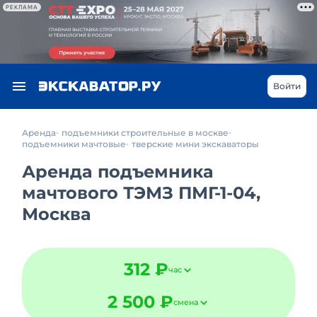
РЕКЛАМА
Войти
Аренда
подъемники строительные в москве
подъемники мачтовые
тверские мини экскаваторы
Аренда подъемника
мачтового ТЭМЗ ПМГ-1-04,
Москва
312 ₽
час
2 500 ₽
смена