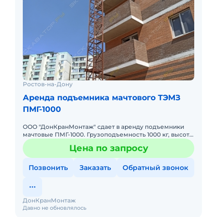
Ростов-на-Дону
Аренда подъемника мачтового ТЭМЗ
ПМГ-1000
ООО "ДонКранМонтаж" сдает в аренду подъемники
мачтовые ПМГ-1000. Грузоподъемность 1000 кг, высота
80 м. Без оператора. Сейчас свободны. Техника с
Цена по запросу
малой наработк
Позвонить
Заказать
Обратный звонок
ДонКранМонтаж
Давно не обновлялось