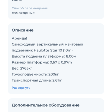
Способ перемещения
самоходные
Описание
Аренда!
Самоходный вертикальный мачтовый
подъемник Haulotte Star 10 (10m)
Высота подъема платформы: 8.00м
Размер платформы: 0,67 x 0,97m
Вес: 2765кг
Грузоподъемность: 200кг
Транспортная длина: 2,61m
Транспортная ширина: 0,99m
Развернуть
Транспортная высота: 1,99m
Источник питания: Аккумулятор
Колеса для ровных полов: Да
Дополнительное оборудование
Внедорожные колеса: Да