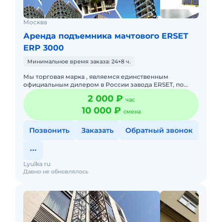
Москва
Аренда подъемника мачтового ERSET
ERP 3000
Минимальное время заказа: 24+8 ч.
Мы торговая марка , являемся единственным
официальным дилером в России завода ERSET, по
подъёмным сооружениям. Готовы предложить
2 000 ₽
час
широкую линейку грузоподъёмног
10 000 ₽
смена
Позвонить
Заказать
Обратный звонок
Lyulka ru
Давно не обновлялось