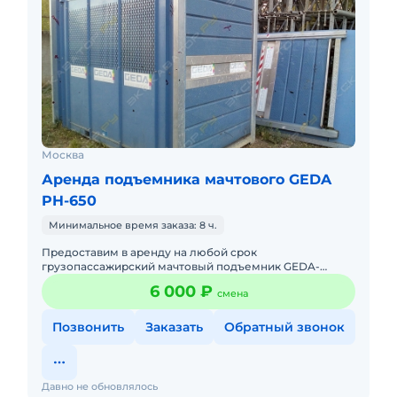
Москва
Аренда подъемника мачтового GEDA
PH-650
Минимальное время заказа: 8 ч.
Предоставим в аренду на любой срок
грузопассажирский мачтовый подъемник GEDA-
PH650 (грузоподъёмность 2000 кг/25 человек).
6 000 ₽
смена
Подъёмник полностью готов к эксплуата
Позвонить
Заказать
Обратный звонок
Давно не обновлялось