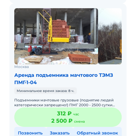
Москва
Аренда подъемника мачтового ТЭМЗ
ПМГ-1-04
Минимальное время заказа: 8 ч.
Подъемники мачтовые грузовые (поднятие людей
категорически запрещено!) ПМГ 2000 - 2500 сутки
Цены с НДС 20% Оформление по договору без залога
312 ₽
час
и т.п. На длительн
2 500 ₽
смена
Позвонить
Заказать
Обратный звонок