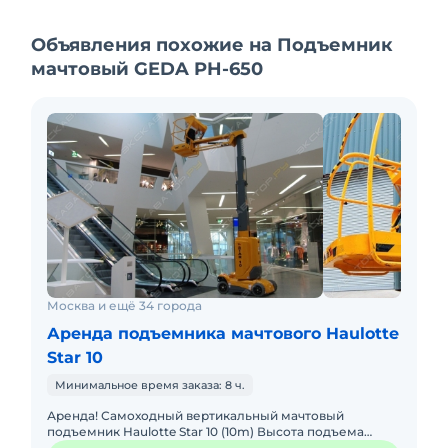
сервисная служба 24/7.
Технические характеристики:
Объявления похожие на Подъемник
Грузоподъемность: 2000 кг/25 человек
мачтовый GEDA PH-650
Размер платформы: 1.55 x 3.20 x 2.10 м
Скорость подъема: 0-40-65-90 м/мин
Стоимость – 190 000 р\мес. без НДС
Монтаж – 2500 р\м.п. без НДС
Готовы к диалогу и гибкому сотрудничеству!
Сейчас свободна.
Москва и ещё 34 города
Аренда подъемника мачтового Haulotte
Star 10
Минимальное время заказа: 8 ч.
Аренда! Самоходный вертикальный мачтовый
подъемник Haulotte Star 10 (10m) Высота подъема
платформы: 8.00м Размер платформы: 0,67 x 0,97m