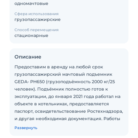
одномачтовые
Сфера использования
грузопассажирские
Способ перемещения
стационарные
Описание
Предоставим в аренду на любой срок
грузопассажирский мачтовый подъемник
GEDA- PH650 (грузоподъёмность 2000 кг/25
человек). Подъёмник полностью готов к
эксплуатации, до января 2021 года работал на
объекте в котельниках, предоставляется
паспорт, освидетельствование Ростехнадзора,
и другая необходимая документация. Работы
осуществляем полностью под кюч. Доставка,
Развернуть
монтаж-демонтаж, пуско-наладка, машинист,