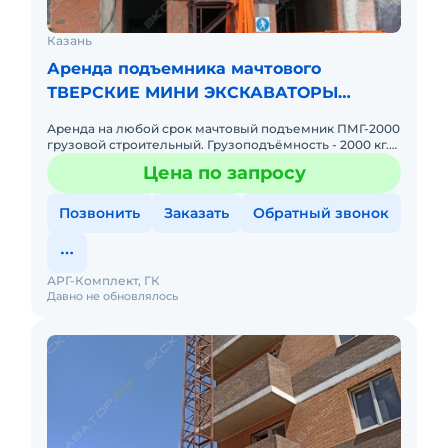
Казань
Аренда подъемника мачтового
ТВЕРСКИЕ МИНИ ЭКСКАВАТОРЫ
ПМГ-2000
Аренда на любой срок мачтовый подъемник ПМГ-2000
грузовой строительный. Грузоподъёмность - 2000 кг.
Высота подъема - до 100 метров! Размеры грузовой
Цена по запросу
платформы,
Позвонить
Заказать
Обратный звонок
АРГ-Комплект, ГК
Давно не обновлялось