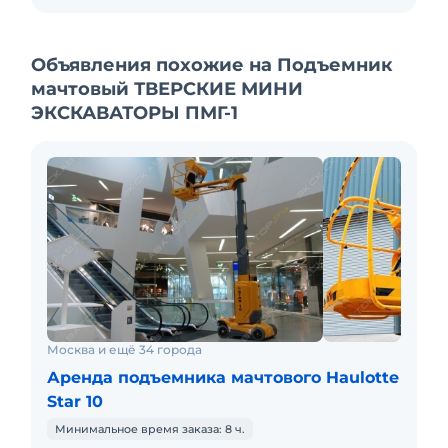
несущим конструкциям здания.
По требованию мы разрабатываем проект
производства работ (ППР) для мачтовых
Объявления похожие на Подъемник
подъёмников.
мачтовый ТВЕРСКИЕ МИНИ
Опыт работы команды 8 лет. Вам не придется
ЭКСКАВАТОРЫ ПМГ-1
долго ждать
выяснения неисправности или готовности
проекта. Мы знаем, что делать.
Москва и ещё 34 города
Аренда подъемника мачтового Haulotte
Star 10
Минимальное время заказа: 8 ч.