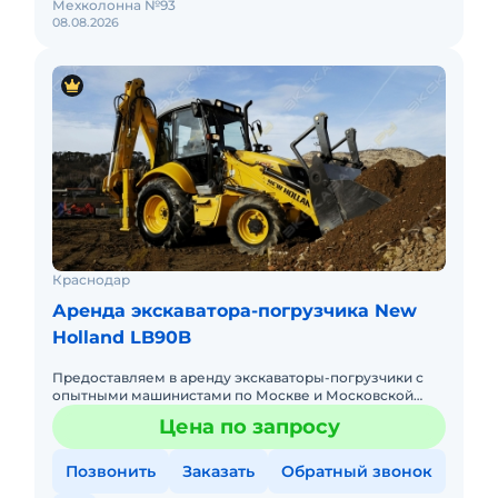
Мехколонна №93
08.08.2026
Краснодар
Аренда экскаватора-погрузчика New
Holland LB90B
Предоставляем в аренду экскаваторы-погрузчики с
опытными машинистами по Москве и Московской
области. Любой вид аренды. Долгосрочный,
Цена по запросу
краткосрочный (почасовой, п
Позвонить
Заказать
Обратный звонок