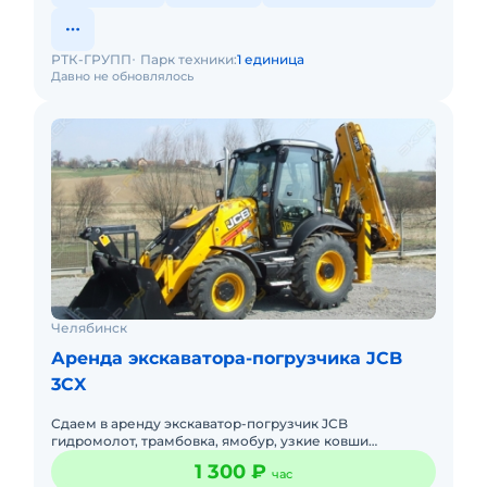
РТК-ГРУПП
Парк техники:
1 единица
Давно не обновлялось
Челябинск
Аренда экскаватора-погрузчика JCB
3CX
Сдаем в аренду экскаватор-погрузчик JCB
гидромолот, трамбовка, ямобур, узкие ковши
300/400мм, без выходных. Опытные машинисты.
1 300 ₽
час
Стоимость зависит от условий и ср