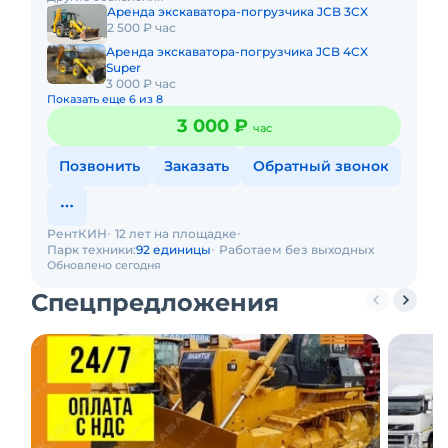
спецтехники - половина
Аренда экскаватора-погрузчика JCB 3CX
2 500 ₽ час
Аренда экскаватора-погрузчика JCB 4CX
Super
3 000 ₽ час
Показать еще 6 из 8
3 000 ₽
час
Позвонить
Заказать
Обратный звонок
РентКИН
12 лет на площадке
Парк техники:
92 единицы
Работаем без выходных
Обновлено сегодня
Спецпредложения