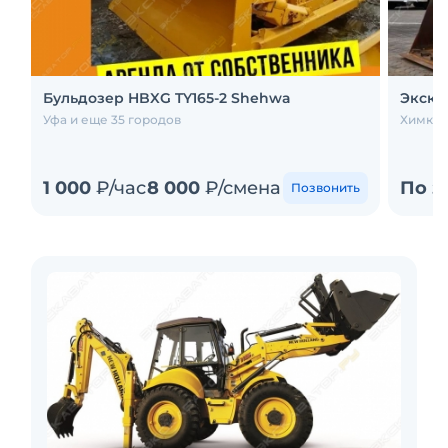
Бульдозер HBXG TY165-2 Shehwa
Экска
Уфа и еще 35 городов
Химки
1 000
₽/час
8 000
₽/смена
По з
Позвонить