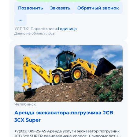
Позвонить
Заказать
Обратный звонок
УСТ-ТК
Парк техники:
1 единица
Давно не обновлялось
Челябинск
Аренда экскаватора-погрузчика JCB
3CX Super
+7(922) 019-25-45 Аренда услуги экскаватор погрузчик
JCB 3cx SUPER равновеликие колеса: + гидромолот +