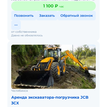
вилы + трамбовка + узкий ковш 300 мм, 400 мм +
1 100 ₽
час
ямобур.
Позвонить
Заказать
Обратный звонок
от собственника
Давно не обновлялось
Челябинск
Аренда экскаватора-погрузчика JCB
3CX