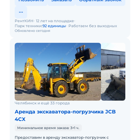
РентКИН
12 лет на площадке
Парк техники:
92 единицы
Работаем без выходных
Обновлено сегодня
Челябинск и ещё 33 города
Аренда экскаватора-погрузчика JCB
4CX
Минимальное время заказа: 3+1 ч.
Предоставим в аренду экскаватор-погрузчик с