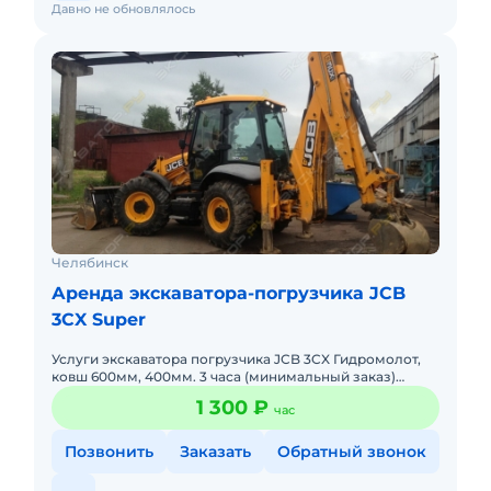
Давно не обновлялось
Челябинск
Аренда экскаватора-погрузчика JCB
3CX Super
Услуги экскаватора погрузчика JCB 3CX Гидромолот,
ковш 600мм, 400мм. 3 часа (минимальный заказ)
Скидки обговариваются от объема работ! Любые виды
1 300 ₽
час
расчета (Н
Позвонить
Заказать
Обратный звонок