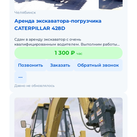
Челябинск
Аренда экскаватора-погрузчика
CATERPILLAR 428D
Сдам в аренду экскаватор с очень
квалифицированным водителем. Выполним работы
любой сложности в минимальные сроки. Оплата в
1 300 ₽
час
удобной для Вас форме ( нал, безнал)
Позвонить
Заказать
Обратный звонок
Давно не обновлялось