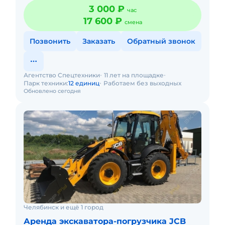
3 000 ₽
час
17 600 ₽
смена
Позвонить
Заказать
Обратный звонок
Агентство Спецтехники
11 лет на площадке
Парк техники:
12 единиц
Работаем без выходных
Обновлено сегодня
Челябинск и ещё 1 город
Аренда экскаватора-погрузчика JCB