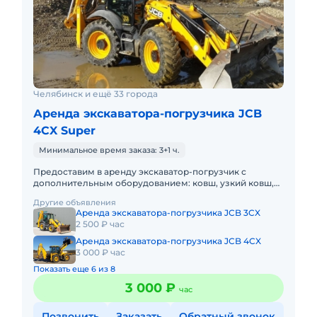
Челябинск и ещё 33 города
Аренда экскаватора-погрузчика JCB
4CX Super
Минимальное время заказа: 3+1 ч.
Предоставим в аренду экскаватор-погрузчик с
дополнительным оборудованием: ковш, узкий ковш,
гидромолот, вилы и ямобур. Минимальный заказ
Другие объявления
спецтехники - половина
Аренда экскаватора-погрузчика JCB 3CX
2 500 ₽ час
Аренда экскаватора-погрузчика JCB 4CX
3 000 ₽ час
Показать еще 6 из 8
3 000 ₽
час
Позвонить
Заказать
Обратный звонок