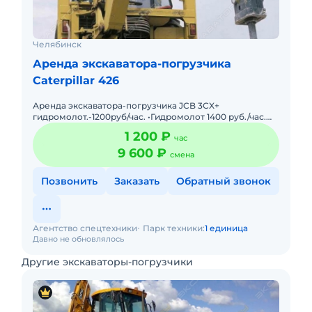
Челябинск
Аренда экскаватора-погрузчика
Caterpillar 426
Аренда экскаватора-погрузчика JCB 3CX+
гидромолот.-1200руб/час. •Гидромолот 1400 руб./час.
•Минимальное время заказа 3 часа •При заказе на 5
1 200 ₽
час
смен и более – скид
9 600 ₽
смена
Позвонить
Заказать
Обратный звонок
Агентство спецтехники
Парк техники:
1 единица
Давно не обновлялось
Другие экскаваторы-погрузчики