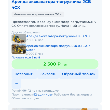
Аренда экскаватора-погрузчика JCB
4CX
Минимальное время заказа: 7+1 ч.
Предоставляем в аренду экскаватор-погрузчик JCB 4
СХ. Оплата согласно договору. Наличный или
безналичный расчет. При длительном заказе
Другие объявления
предусмотрены скидки. Так
Аренда экскаватора-погрузчика JCB 3CX
2 500 ₽ час
Аренда экскаватора-погрузчика JCB 4CX
Super
3 000 ₽ час
Показать еще 6 из 8
2 500 ₽
час
Позвонить
Заказать
Обратный звонок
РентКИН
12 лет на площадке
Парк техники:
92 единицы
Работаем без выходных
Обновлено сегодня