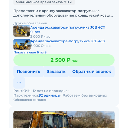
Минимальное время заказа: 7+1 ч.
Предоставим в аренду экскаватор-погрузчик с
дополнительным оборудованием: ковш, узкий ковш,
гидромолот, вилы и ямобур. Минимальный заказ
Другие объявления
спецтехники - половина
Аренда экскаватора-погрузчика JCB 4CX
Super
3 000 ₽ час
Аренда экскаватора-погрузчика JCB 4CX
3 000 ₽ час
Показать еще 6 из 8
2 500 ₽
час
Позвонить
Заказать
Обратный звонок
РентКИН
12 лет на площадке
Парк техники:
92 единицы
Работаем без выходных
Обновлено сегодня