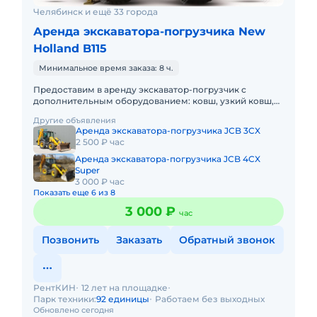
Челябинск и ещё 33 города
Аренда экскаватора-погрузчика New
Holland B115
Минимальное время заказа: 8 ч.
Предоставим в аренду экскаватор-погрузчик с
дополнительным оборудованием: ковш, узкий ковш,
гидромолот, вилы и ямобур. Минимальный заказ
Другие объявления
спецтехники - половина
Аренда экскаватора-погрузчика JCB 3CX
2 500 ₽ час
Аренда экскаватора-погрузчика JCB 4CX
Super
3 000 ₽ час
Показать еще 6 из 8
3 000 ₽
час
Позвонить
Заказать
Обратный звонок
РентКИН
12 лет на площадке
Парк техники:
92 единицы
Работаем без выходных
Обновлено сегодня