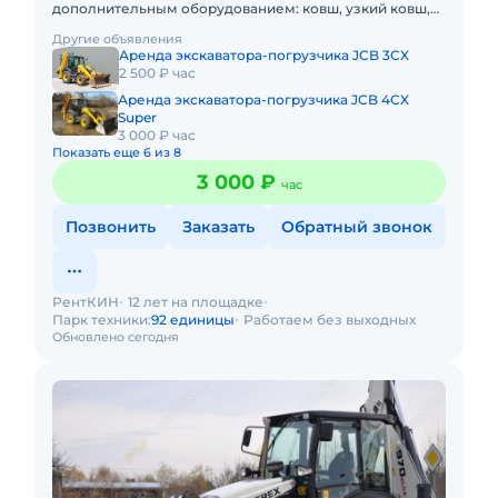
дополнительным оборудованием: ковш, узкий ковш,
гидромолот, вилы и ямобур. Минимальный заказ
Другие объявления
спецтехники - половина
Аренда экскаватора-погрузчика JCB 3CX
2 500 ₽ час
Аренда экскаватора-погрузчика JCB 4CX
Super
3 000 ₽ час
Показать еще 6 из 8
3 000 ₽
час
Позвонить
Заказать
Обратный звонок
РентКИН
12 лет на площадке
Парк техники:
92 единицы
Работаем без выходных
Обновлено сегодня