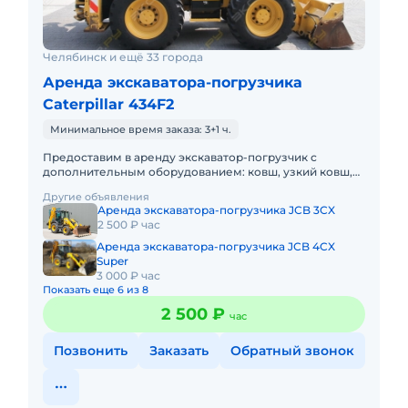
Челябинск и ещё 33 города
Аренда экскаватора-погрузчика
Caterpillar 434F2
Минимальное время заказа: 3+1 ч.
Предоставим в аренду экскаватор-погрузчик с
дополнительным оборудованием: ковш, узкий ковш,
гидромолот, вилы и ямобур. Минимальный заказ
Другие объявления
спецтехники - половина
Аренда экскаватора-погрузчика JCB 3CX
2 500 ₽ час
Аренда экскаватора-погрузчика JCB 4CX
Super
3 000 ₽ час
Показать еще 6 из 8
2 500 ₽
час
Позвонить
Заказать
Обратный звонок