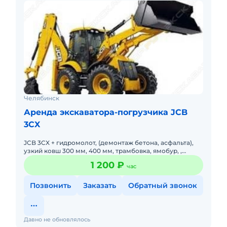
Челябинск
Аренда экскаватора-погрузчика JCB
3CX
JCB 3CX + гидромолот, (демонтаж бетона, асфальта),
узкий ковш 300 мм, 400 мм, трамбовка, ямобур, ,
трамбовка. Минимальный заказ от 3-4 ч. От 1200 р/ч.
1 200 ₽
час
Все виды
Позвонить
Заказать
Обратный звонок
Давно не обновлялось