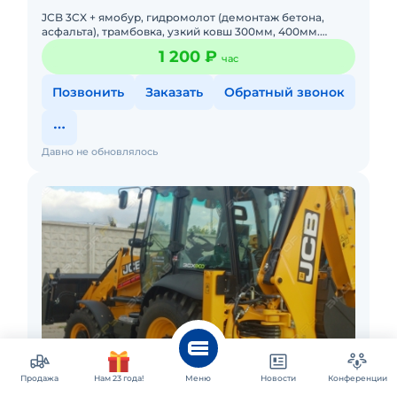
JCB 3CX + ямобур, гидромолот (демонтаж бетона,
асфальта), трамбовка, узкий ковш 300мм, 400мм.
Минимальный заказ от 4 часов. От 1200 р/ч. Все виды
1 200 ₽
час
земляных работ
Позвонить
Заказать
Обратный звонок
Давно не обновлялось
Челябинск
Продажа
Аренда экскаватора-погрузчика JCB
Нам 23 года!
Меню
Новости
Конференции