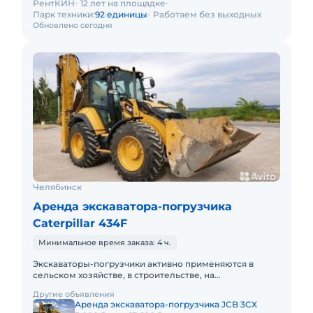
РентКИН
12 лет на площадке
Парк техники:
92 единицы
Работаем без выходных
Обновлено сегодня
Челябинск
Аренда экскаватора-погрузчика
Caterpillar 434F
Минимальное время заказа: 4 ч.
Экскаваторы-погрузчики активно применяются в
сельском хозяйстве, в строительстве, на
коммунальных предприятиях. Незаменимы они и в
Другие объявления
горнодобывающей отрасли. Техн
Аренда экскаватора-погрузчика JCB 3CX