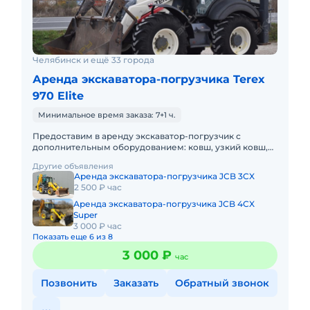
Челябинск и ещё 33 города
Аренда экскаватора-погрузчика Terex
970 Elite
Минимальное время заказа: 7+1 ч.
Предоставим в аренду экскаватор-погрузчик с
дополнительным оборудованием: ковш, узкий ковш,
гидромолот, вилы и ямобур. Минимальный заказ
Другие объявления
спецтехники - половина
Аренда экскаватора-погрузчика JCB 3CX
2 500 ₽ час
Аренда экскаватора-погрузчика JCB 4CX
Super
3 000 ₽ час
Показать еще 6 из 8
3 000 ₽
час
Позвонить
Заказать
Обратный звонок