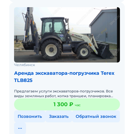
Челябинск
Аренда экскаватора-погрузчика Terex
TLB825
Предлагаем услуги экскаваторов-погрузчиков. Все
виды земляных работ, копка траншеи, планировка
местности, погрузка сыпучих грузов, строительные
1 300 ₽
час
работы, очистка
Позвонить
Заказать
Обратный звонок