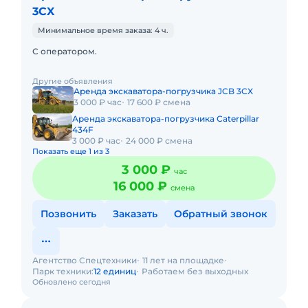
3CX
Минимальное время заказа: 4 ч.
С оператором.
Другие объявления
Аренда экскаватора-погрузчика JCB 3CX
3 000 ₽ час
17 600 ₽ смена
Аренда экскаватора-погрузчика Caterpillar
434F
3 000 ₽ час
24 000 ₽ смена
Показать еще 1 из 3
3 000 ₽
час
16 000 ₽
смена
Позвонить
Заказать
Обратный звонок
Агентство Спецтехники
11 лет на площадке
Парк техники:
12 единиц
Работаем без выходных
Обновлено сегодня