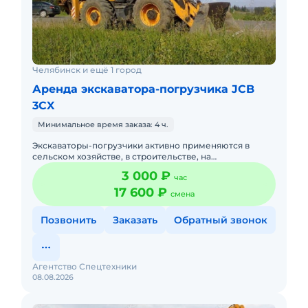
Челябинск и ещё 1 город
Аренда экскаватора-погрузчика JCB
3CX
Минимальное время заказа: 4 ч.
Экскаваторы-погрузчики активно применяются в
сельском хозяйстве, в строительстве, на
коммунальных предприятиях. Незаменимы они и в
3 000 ₽
час
горнодобывающей отрасли. Техн
17 600 ₽
смена
Позвонить
Заказать
Обратный звонок
Агентство Спецтехники
08.08.2026