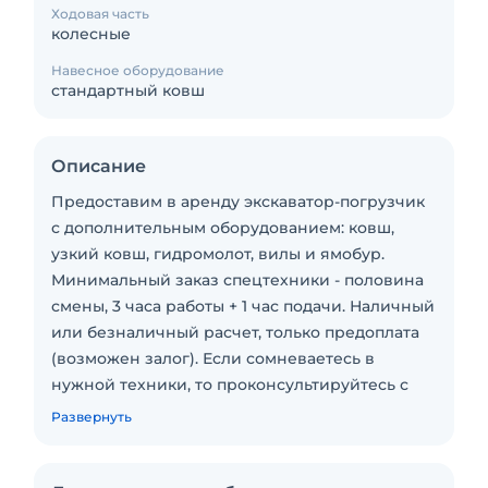
Ходовая часть
колесные
Навесное оборудование
стандартный ковш
Описание
Предоставим в аренду экскаватор-погрузчик
с дополнительным оборудованием: ковш,
узкий ковш, гидромолот, вилы и ямобур.
Минимальный заказ спецтехники - половина
смены, 3 часа работы + 1 час подачи. Наличный
или безналичный расчет, только предоплата
(возможен залог). Если сомневаетесь в
нужной техники, то проконсультируйтесь с
менеджером по телефону или электронной
Развернуть
почте для определения необходимой для Вас
спецтехники по параметрам, которая