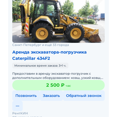
Санкт-Петербург и ещё 33 города
Аренда экскаватора-погрузчика
Caterpillar 434F2
Минимальное время заказа: 3+1 ч.
Предоставим в аренду экскаватор-погрузчик с
дополнительным оборудованием: ковш, узкий ковш,
гидромолот, вилы и ямобур. Минимальный заказ
2 500 ₽
час
спецтехники - половина
Позвонить
Заказать
Обратный звонок
РентКИН