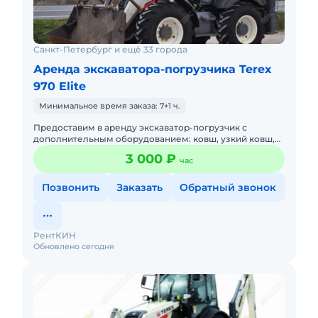
Санкт-Петербург и ещё 33 города
Аренда экскаватора-погрузчика Terex
970 Elite
Минимальное время заказа: 7+1 ч.
Предоставим в аренду экскаватор-погрузчик с
дополнительным оборудованием: ковш, узкий ковш,
гидромолот, вилы и ямобур. Минимальный заказ
3 000 ₽
час
спецтехники - половина
Позвонить
Заказать
Обратный звонок
РентКИН
Обновлено сегодня