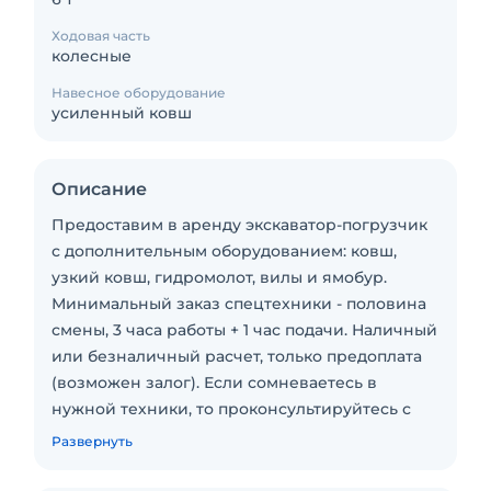
Ходовая часть
колесные
Навесное оборудование
усиленный ковш
Описание
Предоставим в аренду экскаватор-погрузчик
с дополнительным оборудованием: ковш,
узкий ковш, гидромолот, вилы и ямобур.
Минимальный заказ спецтехники - половина
смены, 3 часа работы + 1 час подачи. Наличный
или безналичный расчет, только предоплата
(возможен залог). Если сомневаетесь в
нужной техники, то проконсультируйтесь с
менеджером по телефону или электронной
Развернуть
почте для определения необходимой для Вас
спецтехники по параметрам, которая