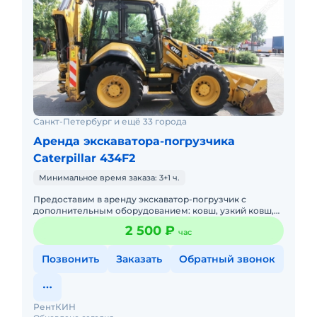
Санкт-Петербург и ещё 33 города
Аренда экскаватора-погрузчика
Caterpillar 434F2
Минимальное время заказа: 3+1 ч.
Предоставим в аренду экскаватор-погрузчик с
дополнительным оборудованием: ковш, узкий ковш,
гидромолот, вилы и ямобур. Минимальный заказ
2 500 ₽
час
спецтехники - половина
Позвонить
Заказать
Обратный звонок
РентКИН