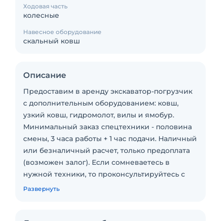
Ходовая часть
колесные
Навесное оборудование
скальный ковш
Описание
Предоставим в аренду экскаватор-погрузчик
с дополнительным оборудованием: ковш,
узкий ковш, гидромолот, вилы и ямобур.
Минимальный заказ спецтехники - половина
смены, 3 часа работы + 1 час подачи. Наличный
или безналичный расчет, только предоплата
(возможен залог). Если сомневаетесь в
нужной техники, то проконсультируйтесь с
менеджером по телефону или электронной
Развернуть
почте для определения необходимой для Вас
спецтехники по параметрам, которая