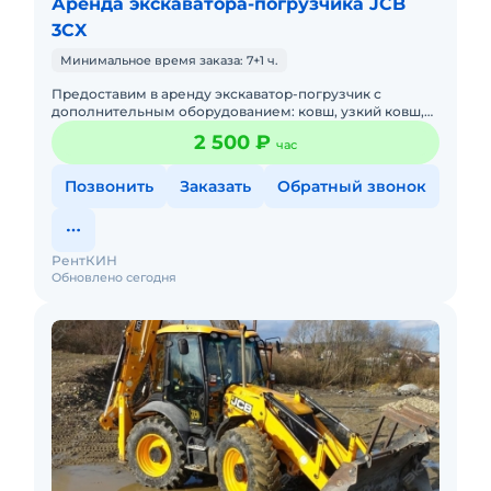
Аренда экскаватора-погрузчика JCB
3CX
Минимальное время заказа: 7+1 ч.
Предоставим в аренду экскаватор-погрузчик с
дополнительным оборудованием: ковш, узкий ковш,
гидромолот, вилы и ямобур. Минимальный заказ
2 500 ₽
час
спецтехники - половина
Позвонить
Заказать
Обратный звонок
РентКИН
Обновлено сегодня