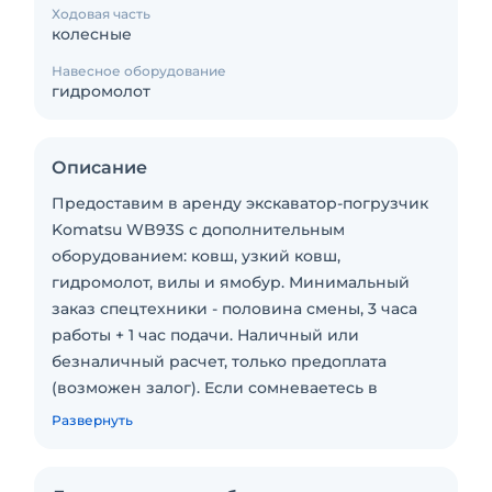
Ходовая часть
колесные
Навесное оборудование
гидромолот
Описание
Предоставим в аренду экскаватор-погрузчик
Komatsu WB93S с дополнительным
оборудованием: ковш, узкий ковш,
гидромолот, вилы и ямобур. Минимальный
заказ спецтехники - половина смены, 3 часа
работы + 1 час подачи. Наличный или
безналичный расчет, только предоплата
(возможен залог). Если сомневаетесь в
нужной техники, то проконсультируйтесь с
Развернуть
менеджером по телефону или электронной
почте для определения необходимой для Вас