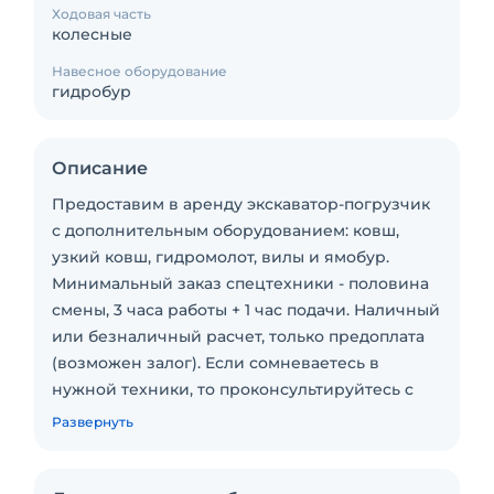
Ходовая часть
колесные
Навесное оборудование
гидробур
Описание
Предоставим в аренду экскаватор-погрузчик
с дополнительным оборудованием: ковш,
узкий ковш, гидромолот, вилы и ямобур.
Минимальный заказ спецтехники - половина
смены, 3 часа работы + 1 час подачи. Наличный
или безналичный расчет, только предоплата
(возможен залог). Если сомневаетесь в
нужной техники, то проконсультируйтесь с
менеджером по телефону или электронной
Развернуть
почте для определения необходимой для Вас
спецтехники по параметрам, которая