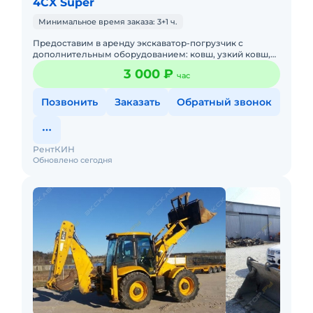
4CX Super
Минимальное время заказа: 3+1 ч.
Предоставим в аренду экскаватор-погрузчик с
дополнительным оборудованием: ковш, узкий ковш,
гидромолот, вилы и ямобур. Минимальный заказ
3 000 ₽
час
спецтехники - половина
Позвонить
Заказать
Обратный звонок
РентКИН
Обновлено сегодня