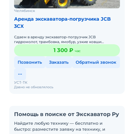
Челябинск
Аренда экскаватора-погрузчика JCB
3CX
Сдаем в аренду экскаватор-погрузчик JCB
гидромолот, трамбовка, ямобур, узкие ковши
300/400мм, без выходных. Опытные машинисты.
1 300 ₽
час
Стоимость зависит от условий и ср
Позвонить
Заказать
Обратный звонок
УСТ-ТК
Давно не обновлялось
Помощь в поиске от Экскаватор Ру
Найдите любую технику — бесплатно и
быстро: разместите заявку на технику, и