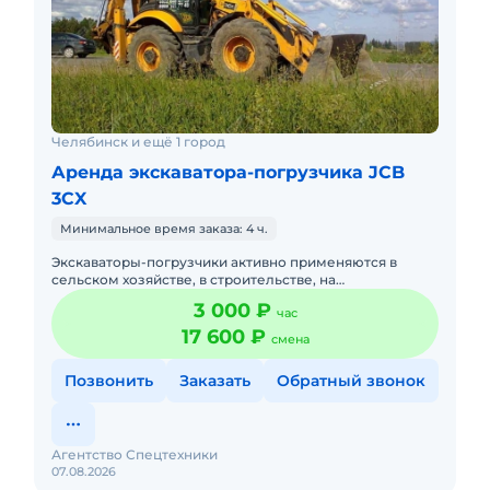
Челябинск и ещё 1 город
Аренда экскаватора-погрузчика JCB
3CX
Минимальное время заказа: 4 ч.
Экскаваторы-погрузчики активно применяются в
сельском хозяйстве, в строительстве, на
коммунальных предприятиях. Незаменимы они и в
3 000 ₽
час
горнодобывающей отрасли. Техн
17 600 ₽
смена
Позвонить
Заказать
Обратный звонок
Агентство Спецтехники
07.08.2026