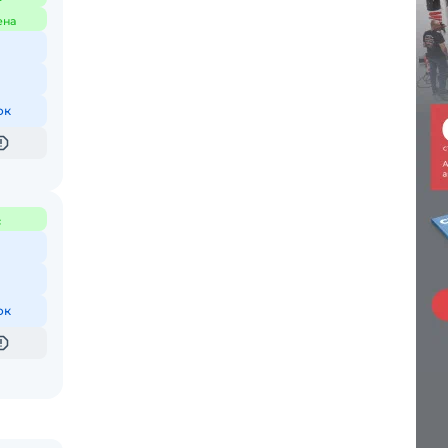
ена
ок
с
ок