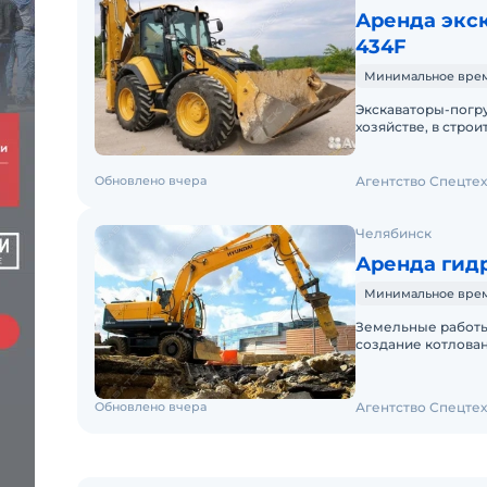
Аренда экск
434F
Минимальное время
Экскаваторы-погр
хозяйстве, в стро
Незаменимы они и
Обновлено вчера
Агентство Спецте
Челябинск
Аренда гидр
Минимальное время
Земельные работы:
создание котлова
дорог и автострад
Обновлено вчера
Агентство Спецте