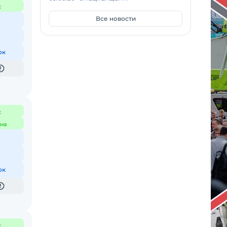
с
Все новости
ок
с
на
ок
с