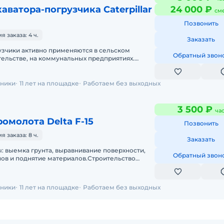
аватора-погрузчика Caterpillar
24 000 ₽
см
Позвонить
 заказа: 4 ч.
Заказать
узчики активно применяются в сельском
Обратный звон
ительстве, на коммунальных предприятиях.
 в горнодобывающей отрасли. Техн
хники
11 лет на площадке
Работаем без выходных
3 500 ₽
ча
омолота Delta F-15
Позвонить
 заказа: 8 ч.
Заказать
 выемка грунта, выравнивание поверхности,
Обратный звон
нов и поднятие материалов.Строительство
, а также удаление повреждён
хники
11 лет на площадке
Работаем без выходных