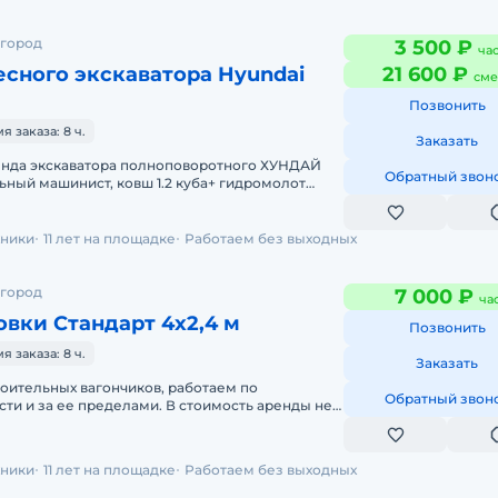
 город
3 500 ₽
ча
сного экскаватора Hyundai
21 600 ₽
сме
Позвонить
 заказа: 8 ч.
Заказать
енда экскаватора полноповоротного ХУНДАЙ
Обратный звон
ьный машинист, ковш 1.2 куба+ гидромолот
ем без выходных , форма оп
хники
11 лет на площадке
Работаем без выходных
 город
7 000 ₽
ча
вки Стандарт 4х2,4 м
Позвонить
 заказа: 8 ч.
Заказать
роительных вагончиков, работаем по
Обратный звон
ти и за ее пределами. В стоимость аренды не
на оплачивется отдельно. Залог
хники
11 лет на площадке
Работаем без выходных