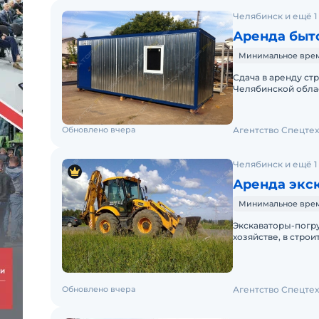
Челябинск и ещё 1
Аренда быто
Минимальное время
Сдача в аренду ст
Челябинской облас
входит доставка,о
Обновлено вчера
Агентство Спецте
Челябинск и ещё 1
Аренда экск
Минимальное время
Экскаваторы-погр
хозяйстве, в стро
Незаменимы они и
Обновлено вчера
Агентство Спецте