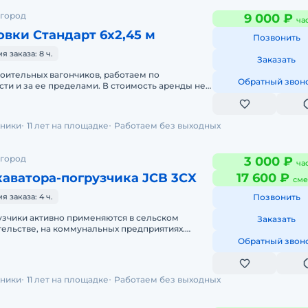
 город
9 000 ₽
ча
вки Стандарт 6х2,45 м
Позвонить
 заказа: 8 ч.
Заказать
роительных вагончиков, работаем по
Обратный звон
ти и за ее пределами. В стоимость аренды не
на оплачивется отдельно. Залог
хники
11 лет на площадке
Работаем без выходных
 город
3 000 ₽
ча
аватора-погрузчика JCB 3CX
17 600 ₽
сме
 заказа: 4 ч.
Позвонить
узчики активно применяются в сельском
Заказать
ительстве, на коммунальных предприятиях.
 в горнодобывающей отрасли. Техн
Обратный звон
хники
11 лет на площадке
Работаем без выходных