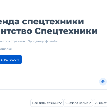
енда спецтехники
нтство Спецтехники
смотров страницы
Продавец оффлайн
площадке
ть телефон
Все типы техники
Сначала новые
20 на с