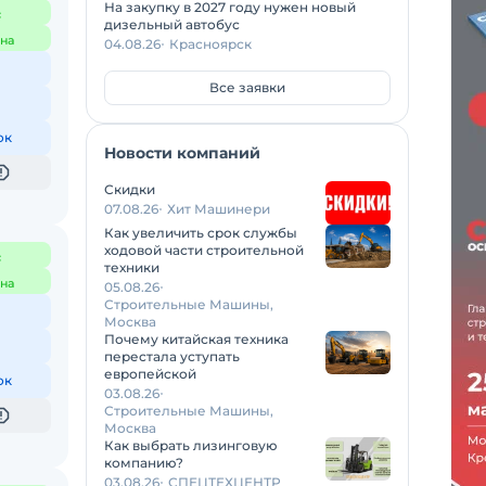
На закупку в 2027 году нужен новый
с
дизельный автобус
на
04.08.26
Красноярск
Все заявки
ок
Новости компаний
Скидки
07.08.26
Хит Машинери
Как увеличить срок службы
ходовой части строительной
с
техники
на
05.08.26
Строительные Машины,
Москва
Почему китайская техника
перестала уступать
европейской
ок
03.08.26
Строительные Машины,
Москва
Как выбрать лизинговую
компанию?
03.08.26
СПЕЦТЕХЦЕНТР