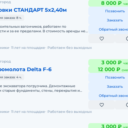
 город
8 000 ₽
ча
овки СТАНДАРТ 5х2,40м
Позвонить
 заказа: 8 ч.
Заказать
роительных вагончиков, работаем по
Обратный звон
ти и за ее пределами. В стоимость аренды не
на оплачивется отдельно. Залог
хники
11 лет на площадке
Работаем без выходных
 город
3 000 ₽
ча
омолота Delta F-6
12 000 ₽
сме
 заказа: 4 ч.
Позвонить
зе экскаватора погрузчика. Демонтажные
Заказать
м старые фундаменты, стены, перекрытия и
сооружения. Для проведения
Обратный звон
хники
11 лет на площадке
Работаем без выходных
3 000 ₽
ча