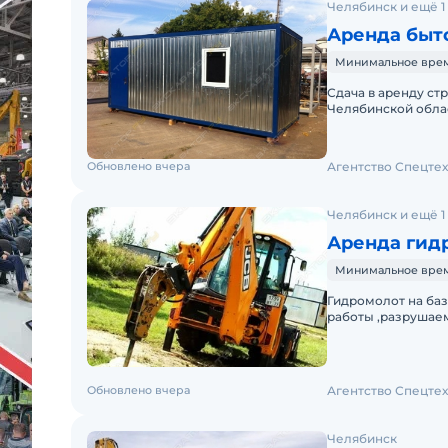
Челябинск и ещё 1
Аренда быт
Минимальное время
Сдача в аренду ст
Челябинской облас
входит доставка,о
Обновлено вчера
Агентство Спецте
Челябинск и ещё 1
Аренда гидр
Минимальное время
Гидромолот на ба
работы ,разрушае
другие бетонные 
Обновлено вчера
Агентство Спецте
Челябинск