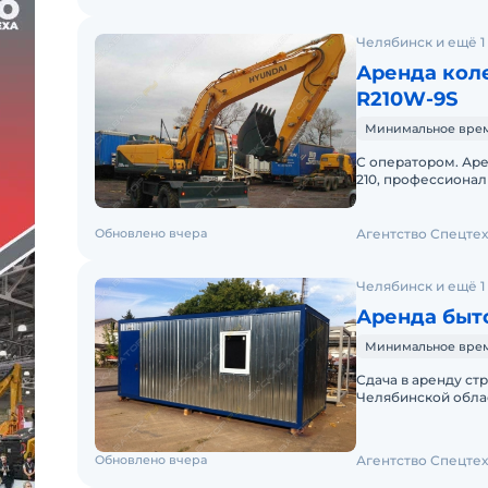
Челябинск и ещё 1
Аренда коле
R210W-9S
Минимальное время
С оператором. Ар
210, профессионал
ДЕЛЬТА ф15 Работа
Обновлено вчера
Агентство Спецте
Челябинск и ещё 1
Аренда быто
Минимальное время
Сдача в аренду ст
Челябинской облас
входит доставка,о
Обновлено вчера
Агентство Спецте