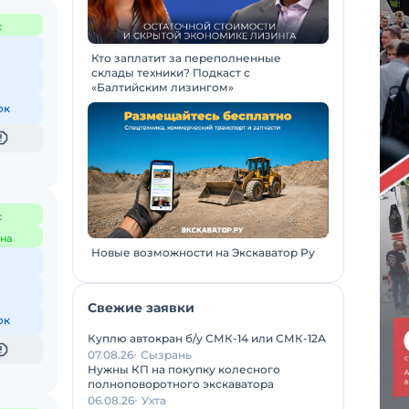
с
Кто заплатит за переполненные
склады техники? Подкаст с
«Балтийским лизингом»
ок
с
на
Новые возможности на Экскаватор Ру
Свежие заявки
ок
Куплю автокран б/у СМК-14 или СМК-12А
07.08.26
Сызрань
Нужны КП на покупку колесного
полноповоротного экскаватора
06.08.26
Ухта