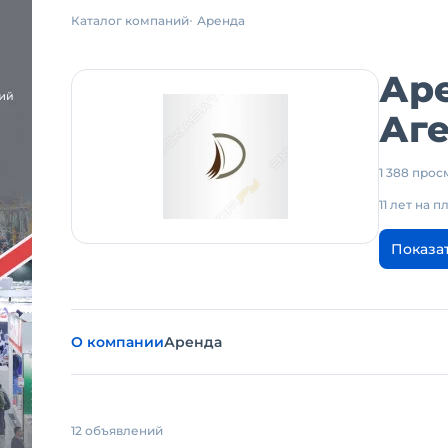
Каталог компаний
Аренда
Ар
Аге
1 388 про
11 лет на 
Показа
О компании
Аренда
12 объявлений