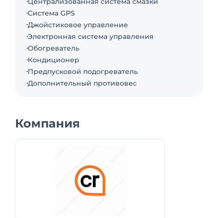
Централизованная система смазки
Самая длинная стрела среди кранов этого
Система GPS
класса в фиксированном положении имеет
Джойстиковое управление
чрезвычайно высокую грузоподъемность. Это
Электронная система управления
повышает гибкость и снижает транспортные
Обогреватель
расходы, так как этот кран можно
Кондиционер
использовать там, где обычно требуется 5-
Предпусковой подогреватель
осный кран с соответствующей логистикой.
Дополнительный противовес
Значит, эта мощная машина идеально
подходит для монтажа радиомачт или
башенных кранов, она также оснащена
Компания
системами VarioBase® и VarioBallast® с
проверенной технологией.