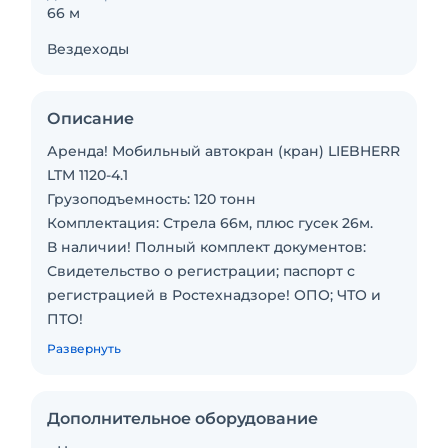
66 м
Вездеходы
Описание
Аренда! Мобильный автокран (кран) LIEBHERR
LTM 1120-4.1
Грузоподъемность: 120 тонн
Комплектация: Стрела 66м, плюс гусек 26м.
В наличии! Полный комплект документов:
Свидетельство о регистрации; паспорт с
регистрацией в Ростехнадзоре! ОПО; ЧТО и
ПТО!
Опытные операторы граждане РФ.
Развернуть
Подача в день заказа!
Этот мобильный кран можно по праву назвать
одним из лучших — это самый
Дополнительное оборудование
грузоподъемный 4-осный кран на рынке.