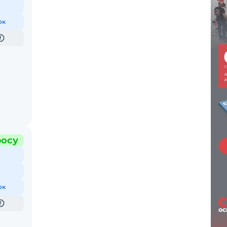
ок
росу
ок