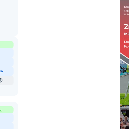
с
ок
с