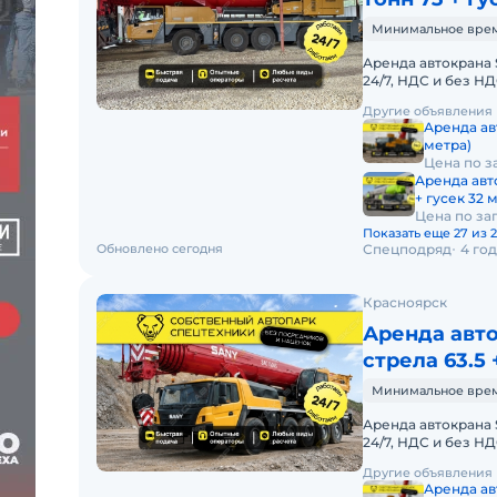
Минимальное время 
Аренда автокрана 
24/7, НДС и без 
АВТОКРАНА SANY 
Другие объявления
Аренда ав
метра)
Цена по з
Аренда авт
+ гусек 32 
Цена по за
Показать еще 27 из 
Обновлено сегодня
Спецподряд
4 го
Красноярск
Аренда авто
стрела 63.5 
Минимальное время 
Аренда автокрана 
24/7, НДС и без 
АВТОКРАНА SANY 
Другие объявления
Аренда ав