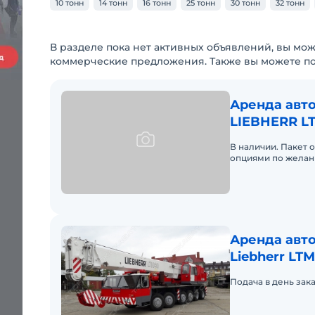
10 тонн
14 тонн
16 тонн
25 тонн
30 тонн
32 тонн
В разделе пока нет активных объявлений, вы мож
коммерческие предложения. Также вы можете п
Аренда авто
LIEBHERR LT
В наличии. Пакет
опциями по желан
Аренда авто
Liebherr LTM
Подача в день зак