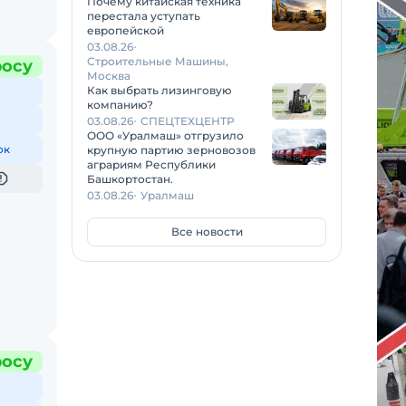
Почему китайская техника
перестала уступать
европейской
03.08.26
Строительные Машины,
росу
Москва
Как выбрать лизинговую
компанию?
03.08.26
СПЕЦТЕХЦЕНТР
ООО «Уралмаш» отгрузило
ок
крупную партию зерновозов
аграриям Республики
Башкортостан.
03.08.26
Уралмаш
Все новости
росу