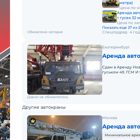
метра)
Цена по з
Аренда авт
+ гусек 32 
Цена по за
Показать еще 27 из 
Обновлено сегодня
Спецподряд
4 го
Екатеринбург
Аренда авто
Сдам в Аренду Нов
гуськом 49. ГСМ 
стоимость ! С опы
Давно не обновлялось
Другие автокраны
Москва
Аренда авт
Минимальное время 