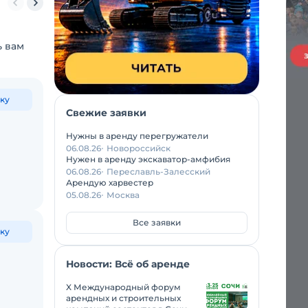
150 тонн
160 тонн
200 тонн
250 тонн
300 тонн
350 тонн
5
ь вам
ку
Свежие заявки
Нужны в аренду перегружатели
06.08.26
Новороссийск
Нужен в аренду экскаватор-амфибия
06.08.26
Переславль-Залесский
Арендую харвестер
05.08.26
Москва
Все заявки
ку
Новости: Всё об аренде
X Международный форум
арендных и строительных