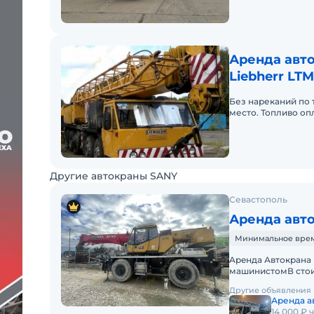
Аренда авто
Liebherr LTM
Без нареканий по 
место. Топливо оп
Другие автокраны SANY
Севастополь
Аренда авт
Минимальное время 
Apeнда Автокрана 
машинистомВ стои
Оператор со всем
Другие объявления
Аренда а
14 000 ₽ 