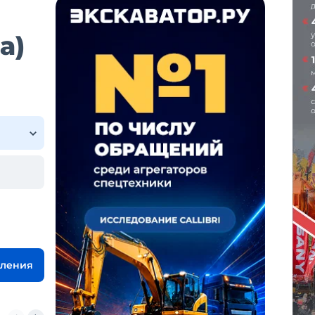
а)
вления