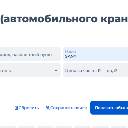
(автомобильного кран
Марка
город, населенный пункт
атель
Цена за час от, ₽
до, ₽
Сбросить
Сохранить поиск
Показать объя