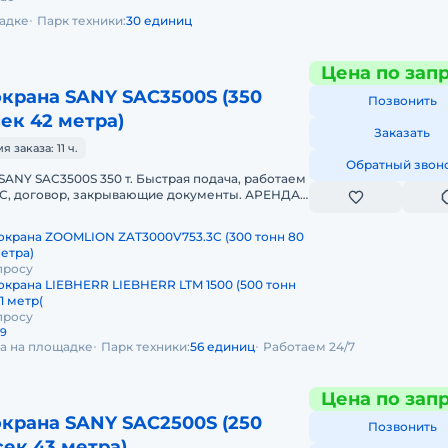
щадке
Парк техники:
30 единиц
Цена по зап
крана SANY SAC3500S (350
Позвонить
сек 42 метра)
Заказать
заказа: 11 ч.
Обратный звон
SANY SAC3500S 350 т. Быстрая подача, работаем
НДС, договор, закрывающие документы. АРЕНДА
SAC3500S 350 ТОННПред
окрана ZOOMLION ZAT3000V753.3C (300 тонн 80
метра)
просу
окрана LIEBHERR LIEBHERR LTM 1500 (500 тонн
1 метр(
просу
29
да на площадке
Парк техники:
56 единиц
Работаем 24/7
Цена по зап
крана SANY SAC2500S (250
Позвонить
сек 43 метра)