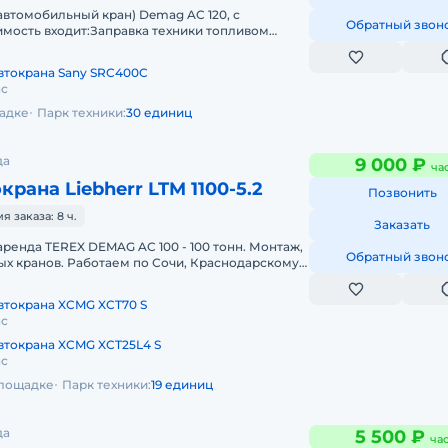
автомобильный кран) Demag AC 120, с
Обратный звон
мость входит:Заправка техники топливом
 всеми необходимыми документами и гр
втокрана Sany SRC400C
ас
щадке
Парк техники:
30 единиц
да
9 000 ₽
ча
крана Liebherr LTM 1100-5.2
Позвонить
 заказа: 8 ч.
Заказать
 аренда TEREX DEMAG AC 100 - 100 тонн. Монтаж,
Обратный звон
х кранов. Работаем по Сочи, Краснодарскому
аличный и безналичный
втокрана XCMG XCT70 S
ас
втокрана XCMG XCT25L4 S
ас
площадке
Парк техники:
19 единиц
да
5 500 ₽
ча