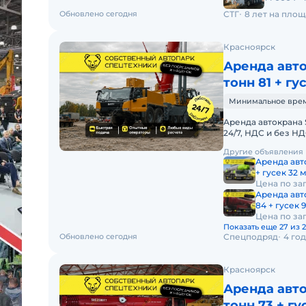
Обновлено сегодня
СТГ
8 лет на пло
Красноярск
Аренда авто
тонн 81 + гу
Минимальное время 
Аренда автокрана 
24/7, НДС и без 
АВТОКРАНА SANY 
Другие объявления
Аренда авт
+ гусек 32 
Цена по за
Аренда авт
84 + гусек 9
Цена по за
Показать еще 27 из 
Обновлено сегодня
Спецподряд
4 го
Красноярск
Аренда авто
тонн 73 + гу