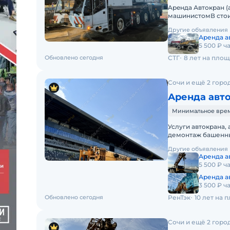
Apeнда Автокран (
машинистомВ стои
(ГСМ)Оператор со
Другие объявления
Аренда а
5 500 ₽ ч
Обновлено сегодня
СТГ
8 лет на пло
Сочи и ещё 2 горо
Аренда авто
Минимальное время
Услуги автокрана,
демонтаж башенны
Краю, в Крыму. Н
Другие объявления
Аренда а
5 500 ₽ ч
Аренда а
3 500 ₽ ч
Обновлено сегодня
РенТэк
10 лет на 
Сочи и ещё 2 горо