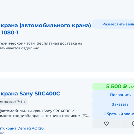
Разместить заяв
крана (автомобильного крана)
 1080-1
технической части. Бесплатная доставка на
лачивается отдельно.
5 500 ₽
ча
окрана Sany SRC400C
Позвонить
заказа: 7+1 ч.
Заказать
(автомобильный кран) Sany SRC400C, с
Обратный звон
мость входит:Заправка техники топливом (ГСМ)
и необходимыми документами и
втокрана Demag AC 120
час