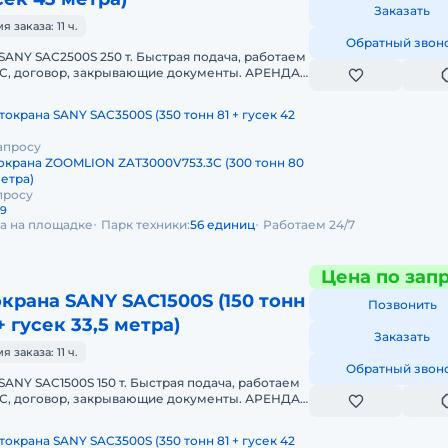
Заказать
заказа: 11 ч.
Обратный звон
SANY SAC2500S 250 т. Быстрая подача, работаем
НДС, договор, закрывающие документы. АРЕНДА
SAC2500S 250 ТОННПред
токрана SANY SAC3500S (350 тонн 81 + гусек 42
апросу
окрана ZOOMLION ZAT3000V753.3C (300 тонн 80
метра)
просу
29
да на площадке
Парк техники:
56 единиц
Работаем 24/7
Цена по зап
крана SANY SAC1500S (150 тонн
Позвонить
+ гусек 33,5 метра)
Заказать
заказа: 11 ч.
Обратный звон
SANY SAC1500S 150 т. Быстрая подача, работаем
НДС, договор, закрывающие документы. АРЕНДА
SAC1500S 150 ТОННПред
токрана SANY SAC3500S (350 тонн 81 + гусек 42