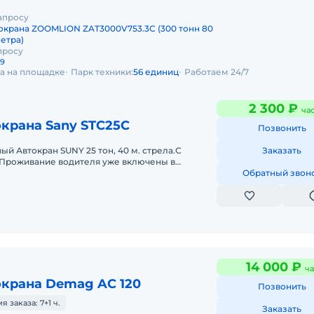
апросу
окрана ZOOMLION ZAT3000V753.3C (300 тонн 80
метра)
просу
29
да на площадке
Парк техники:
56 единиц
Работаем 24/7
2 300 ₽
ча
крана Sany STC25C
Позвонить
ый Автокран SUNY 25 тон, 40 м. стрела.С
Заказать
И Проживание водителя уже включены в
тным водителем. На длительный сро
Обратный звон
14 000 ₽
ча
окрана Demag AC 120
Позвонить
заказа: 7+1 ч.
Заказать