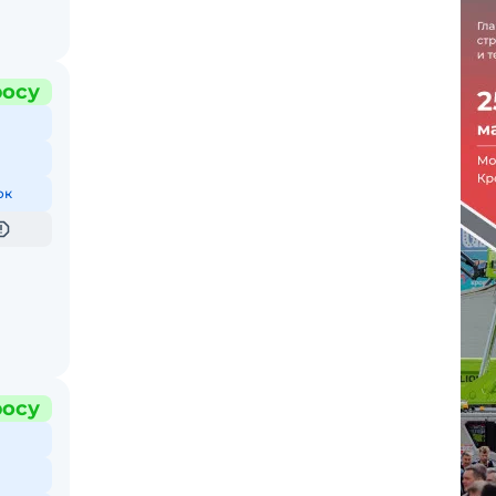
росу
ок
росу