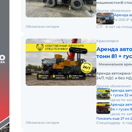
машинистомВ стои
Оператор со всем
Другие объявления
Аренда а
14 000 ₽ 
Обновлено сегодня
СТГ
8 лет на пло
Красноярск
Аренда авто
тонн 81 + гу
Минимальное время 
Аренда автокрана 
24/7, НДС и без 
АВТОКРАНА SANY 
Другие объявления
Аренда авт
+ гусек 32 
Цена по за
Аренда авт
84 + гусек 9
Цена по за
Показать еще 27 из 
Обновлено сегодня
Спецподряд
4 го