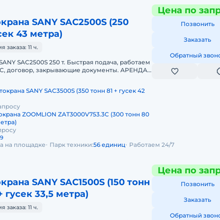
Цена по зап
крана SANY SAC2500S (250
Позвонить
сек 43 метра)
Заказать
заказа: 11 ч.
Обратный звон
SANY SAC2500S 250 т. Быстрая подача, работаем
НДС, договор, закрывающие документы. АРЕНДА
SAC2500S 250 ТОННПред
токрана SANY SAC3500S (350 тонн 81 + гусек 42
апросу
окрана ZOOMLION ZAT3000V753.3C (300 тонн 80
метра)
просу
29
да на площадке
Парк техники:
56 единиц
Работаем 24/7
Цена по зап
крана SANY SAC1500S (150 тонн
Позвонить
+ гусек 33,5 метра)
Заказать
заказа: 11 ч.
Обратный звон