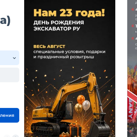
а)
вления