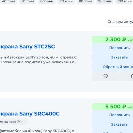
40 тонн
50 тонн
60 тонн
70 тонн
80 тонн
90 тонн
100 тонн
Сначала акт
2 300 ₽
ча
крана Sany STC25C
Позвонить
ый Автокран SUNY 25 тон, 40 м. стрела.С
Заказать
И Проживание водителя уже включены в
тным водителем. На длительный сро
Обратный звон
5 500 ₽
ча
окрана Sany SRC400C
Позвонить
заказа: 7+1 ч.
Заказать
(автомобильный кран) Sany SRC400C, с