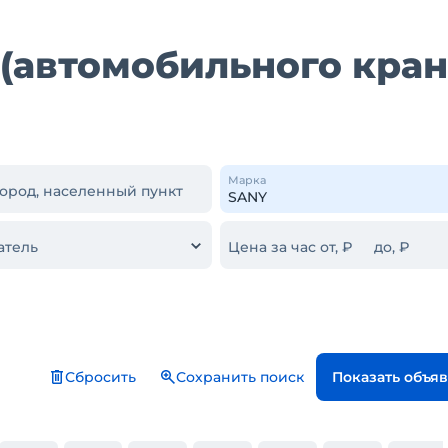
(автомобильного кран
Марка
город, населенный пункт
атель
Цена за час от, ₽
до, ₽
Сбросить
Сохранить поиск
Показать объя