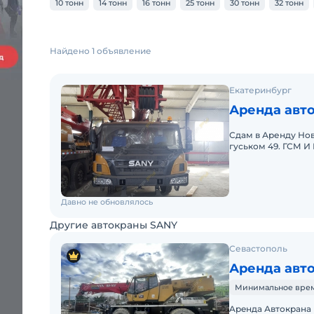
10 тонн
14 тонн
16 тонн
25 тонн
30 тонн
32 тонн
Найдено 1 объявление
Екатеринбург
Аренда авто
Сдам в Аренду Нов
гуськом 49. ГСМ 
стоимость ! С опы
Давно не обновлялось
Другие автокраны SANY
Севастополь
Аренда авт
Минимальное время 
Apeнда Автокрана 