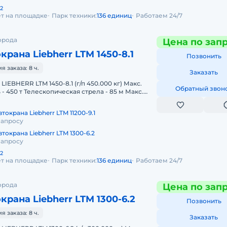
2
ет на площадке
Парк техники:
136 единиц
Работаем 24/7
орода
Цена по зап
крана Liebherr LTM 1450-8.1
Позвонить
 заказа: 8 ч.
Заказать
IEBHERR LTM 1450-8.1 (г/п 450.000 кг) Макс.
Обратный звон
- 450 т Телескопическая стрела - 85 м Макс.
32 м Макс. выл
токрана Liebherr LTM 11200-9.1
запросу
токрана Liebherr LTM 1300-6.2
запросу
2
ет на площадке
Парк техники:
136 единиц
Работаем 24/7
орода
Цена по зап
крана Liebherr LTM 1300-6.2
Позвонить
 заказа: 8 ч.
Заказать