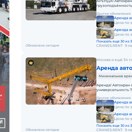
АРЕНДА! Автокран L
грузоподъёмность 
высота подъёма - 1
Другие объявления
Аренда ав
Цена по 
Аренда ав
Цена по 
Показать еще 30 из 3
Обновлено сегодня
CRANES.RENT
9 л
Москва и ещё 34 г
Аренда авто
Минимальное время
Аренда! Автокран 
универсальность 7
Другие объявления
Аренда ав
Цена по 
Аренда ав
Цена по 
Показать еще 30 из 3
Обновлено сегодня
CRANES.RENT
9 л