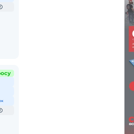
росу
ок