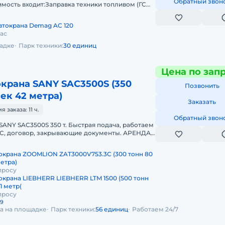
Обратный звон
мость входит:Заправка техники топливом (ГСМ)
и необходимыми документами и
втокрана Demag AC 120
час
щадке
Парк техники:
30 единиц
Цена по зап
крана SANY SAC3500S (350
Позвонить
сек 42 метра)
Заказать
заказа: 11 ч.
Обратный звон
SANY SAC3500S 350 т. Быстрая подача, работаем
НДС, договор, закрывающие документы. АРЕНДА
SAC3500S 350 ТОННПред
окрана ZOOMLION ZAT3000V753.3C (300 тонн 80
метра)
просу
окрана LIEBHERR LIEBHERR LTM 1500 (500 тонн
1 метр(
просу
29
да на площадке
Парк техники:
56 единиц
Работаем 24/7