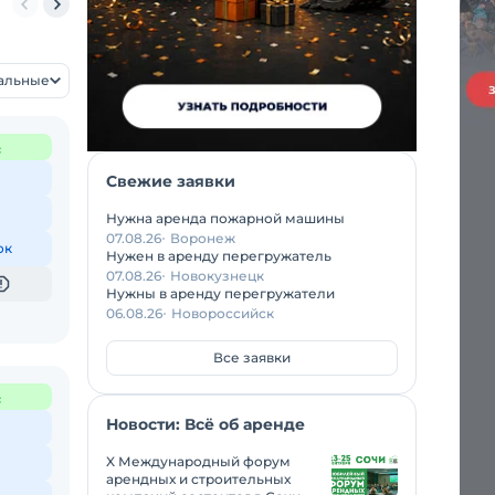
150 тонн
160 тонн
200 тонн
250 тонн
300 тонн
350 тонн
5
уальные
с
Свежие заявки
Нужна аренда пожарной машины
07.08.26
Воронеж
ок
Нужен в аренду перегружатель
07.08.26
Новокузнецк
Нужны в аренду перегружатели
06.08.26
Новороссийск
Все заявки
с
Новости: Всё об аренде
X Международный форум
арендных и строительных