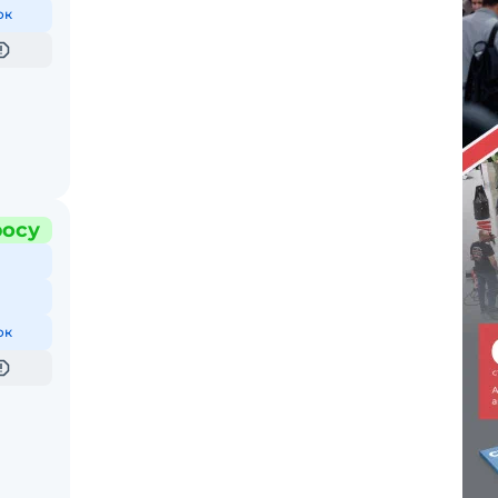
ок
росу
ок