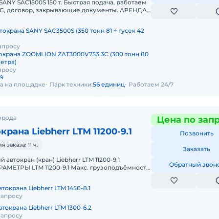
SANY SAC1500S 150 т. Быстрая подача, работаем
НДС, договор, закрывающие документы. АРЕНДА
SAC1500S 150 ТОННПред
токрана SANY SAC3500S (350 тонн 81 + гусек 42
апросу
окрана ZOOMLION ZAT3000V753.3C (300 тонн 80
метра)
просу
29
да на площадке
Парк техники:
56 единиц
Работаем 24/7
орода
Цена по зап
рана Liebherr LTM 11200-9.1
Позвонить
заказа: 11 ч.
Заказать
Обратный звон
МЕТРЫ LTM 11200-9.1 Макс. грузоподъёмность:
ская стрела: 100 м Макс.
токрана Liebherr LTM 1450-8.1
запросу
токрана Liebherr LTM 1300-6.2
запросу