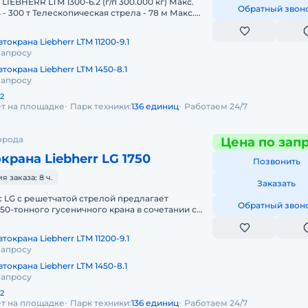
IEBHERR LTM 1300-6.2 (г/п 300.000 кг) Макс.
Обратный звон
- 300 т Телескопическая стрела - 78 м Макс.
14 м Макс. выл
токрана Liebherr LTM 11200-9.1
запросу
токрана Liebherr LTM 1450-8.1
запросу
2
ет на площадке
Парк техники:
136 единиц
Работаем 24/7
орода
Цена по зап
крана Liebherr LG 1750
Позвонить
 заказа: 8 ч.
Заказать
с LG с решетчатой стрелой предлагает
Обратный звон
50-тонного гусеничного крана в сочетании с
мобильностью быстроходного автокрана. LIEBHER
токрана Liebherr LTM 11200-9.1
запросу
токрана Liebherr LTM 1450-8.1
запросу
2
ет на площадке
Парк техники:
136 единиц
Работаем 24/7