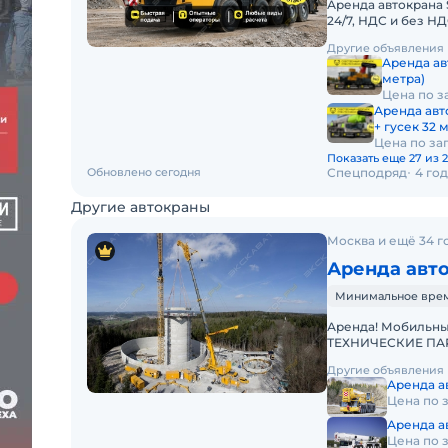
Аренда автокрана 
24/7, НДС и без 
АВТОКРАНА SANY 
Другие объявления
Аренда ав
метра)
Цена по з
Аренда авт
+ гусек 32 
Цена по за
Показать еще 27 из 
Обновлено сегодня
Спецподряд
4 го
Другие автокраны
Москва и ещё 34 г
Аренда авток
Минимальное время 
Аренда! Мобильный автокран (кран) Liebherr LTM 11200-9.1
ТЕХНИЧЕСКИЕ ПАРА
1200 т Телескопиче
Другие объявления
Аренда ав
Цена по 
Аренда ав
Цена по 