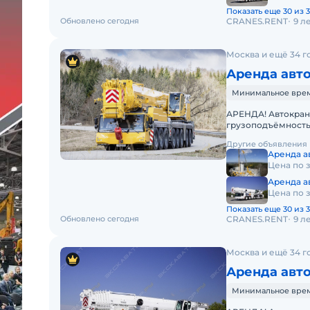
Показать еще 30 из 3
Обновлено сегодня
CRANES.RENT
9 л
Москва и ещё 34 г
Аренда авто
Минимальное время
АРЕНДА! Автокран L
грузоподъёмность 
высота подъёма - 1
Другие объявления
Аренда ав
Цена по 
Аренда ав
Цена по 
Показать еще 30 из 3
Обновлено сегодня
CRANES.RENT
9 л
Москва и ещё 34 г
Аренда авто
Минимальное время