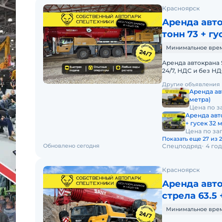
Красноярск
Аренда авто
тонн 73 + гу
Минимальное время 
Аренда автокрана 
24/7, НДС и без 
АВТОКРАНА SANY 
Другие объявления
Аренда ав
метра)
Цена по з
Аренда авт
+ гусек 32 
Цена по за
Показать еще 27 из 
Обновлено сегодня
Спецподряд
4 го
Красноярск
Аренда авто
стрела 63.5 
Минимальное время 