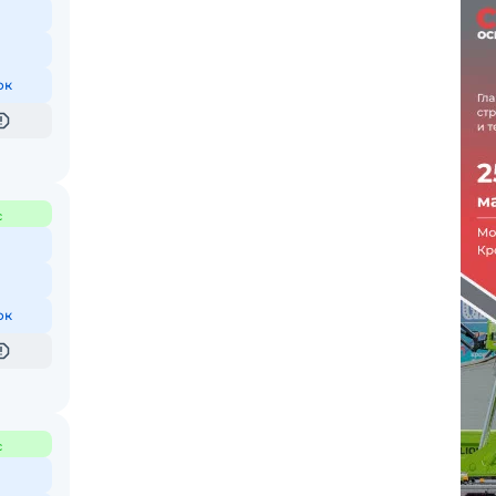
ок
с
ок
с