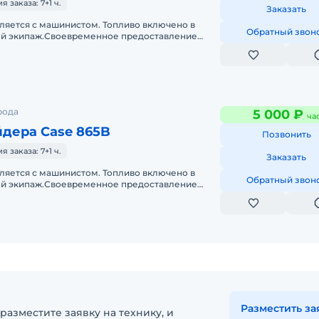
заказа: 7+1 ч.
Заказать
ляется с машинистом. Топливо включено в
Обратный звон
й экипаж.Своевременное предоставление
ментов и что самое главное без ош
рода
5 000 ₽
ча
йдера Case 865B
Позвонить
заказа: 7+1 ч.
Заказать
ляется с машинистом. Топливо включено в
Обратный звон
й экипаж.Своевременное предоставление
ментов и что самое главное без ош
Разместить за
разместите заявку на технику, и