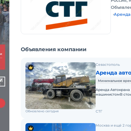
Россия, 
Объявле
Аренда
Объявления компании
Севастополь
Аренда авт
Минимальное время 
Apeнда Автокрана 
машинистомВ стои
Оператор со всем
Обновлено сегодня
СТГ
Москва и ещё 2 го