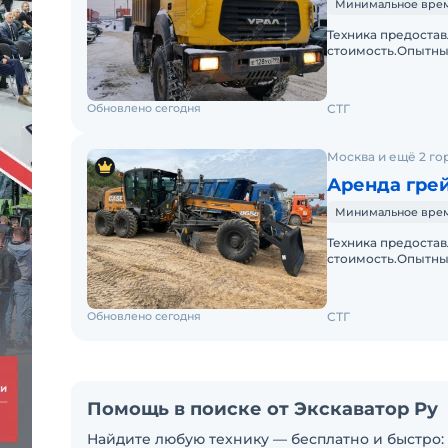
Минимальное время 
Техника предостав
стоимость.Опытны
закрывающих доку
Обновлено сегодня
СТГ
Москва и ещё 2 го
Аренда гре
Минимальное время 
Техника предостав
стоимость.Опытны
закрывающих доку
Обновлено сегодня
СТГ
Помощь в поиске от Экскаватор Ру
Найдите любую технику — бесплатно и быстро: 