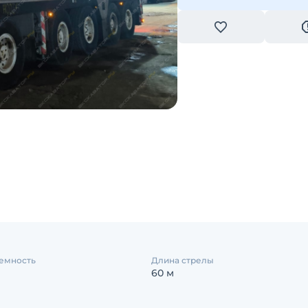
емность
Длина стрелы
60 м