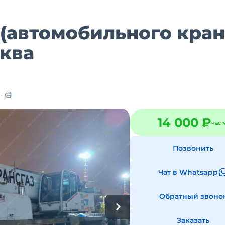
(автомобильного кран
сква
в
14 000 ₽
час
Позвонить
Чат в Whatsapp
Обратный звоно
Заказать