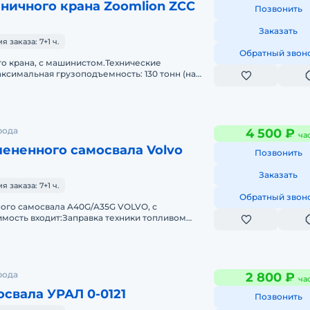
ничного крана Zoomlion ZCC
Позвонить
Заказать
заказа: 7+1 ч.
Обратный звон
о крана, с мaшинистoм.Технические
ксимальная грузоподъемность: 130 тонн (на
сновная стрела: от 19 до 76 метр
рода
4 500 ₽
ча
ененного самосвала Volvo
Позвонить
Заказать
заказа: 7+1 ч.
Обратный звон
ого самосвала A40G/A35G VOLVO, с
мость входит:Заправка техники топливом
 всеми необходимыми документами и гражда
рода
2 800 ₽
ча
свала УРАЛ 0-0121
Позвонить