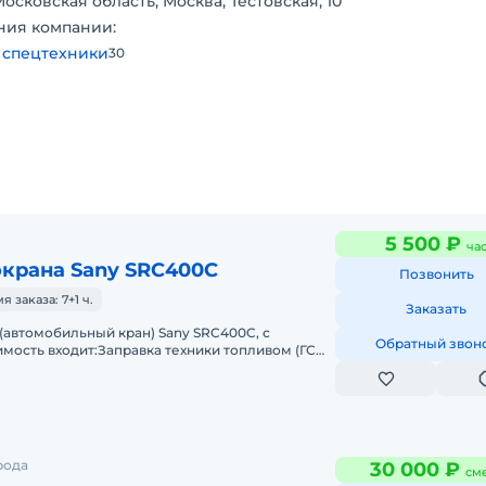
Московская область, Москва, Тестовская, 10
ния компании:
 спецтехники
30
5 500 ₽
ча
окрана Sany SRC400C
Позвонить
заказа: 7+1 ч.
Заказать
(автомобильный кран) Sany SRC400C, с
Обратный звон
мость входит:Заправка техники топливом (ГСМ)
и необходимыми документами и
рода
30 000 ₽
см