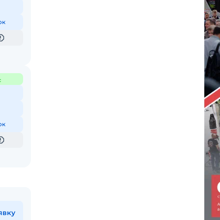
ок
с
ок
явку