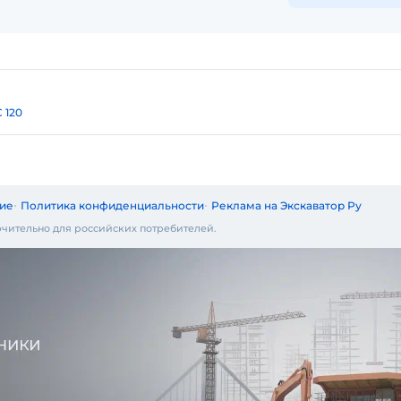
 120
ие
Политика конфиденциальности
Реклама на Экскаватор Ру
чительно для российских потребителей.