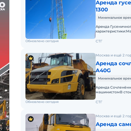
Аренда гусе
1300
Минимальное время 
Аpeндa Гусеничног
характеристики:Ма
вылете 5 метров).О
Обновлено сегодня
СТГ
Москва и ещё 2 го
Аренда сочл
A40G
Минимальное время 
Apeнда Сочленённ
машинистомВ стои
(ГСМ)Оператор со
Обновлено сегодня
СТГ
Москва и ещё 2 го
Аренда само