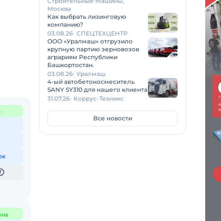
Строительные Машины,
Москва
Как выбрать лизинговую
компанию?
03.08.26
СПЕЦТЕХЦЕНТР
ООО «Уралмаш» отгрузило
крупную партию зерновозов
аграриям Республики
Башкортостан.
03.08.26
Уралмаш
4-ый автобетоносмеситель
SANY SY310 для нашего клиента
31.07.26
Коррус-Техникс
с
Все новости
ок
ена