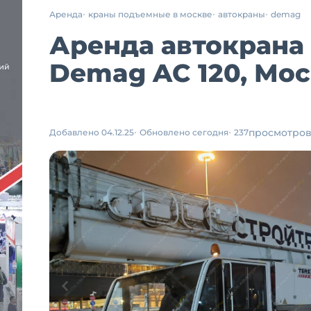
Аренда
краны подъемные в москве
автокраны
demag
Аренда автокрана 
Demag AC 120, Мо
просмотро
Добавлено 04.12.25
Обновлено сегодня
237