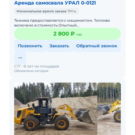
Аренда самосвала УРАЛ 0-0121
Минимальное время заказа: 7+1 ч.
Техника предоставляется с машинистом. Топливо
включено в стоимость.Опытный
экипаж.Своевременное предоставление
2 800 ₽
час
закрывающих документов и что самое главное без ош
Позвонить
Заказать
Обратный звонок
СТГ
8 лет на площадке
Обновлено сегодня