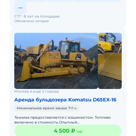
СТГ
8 лет на площадке
Обновлено сегодня
Москва и ещё 2 города
Аренда бульдозера Komatsu D65EX-16
Минимальное время заказа: 7+1 ч.
Техника предоставляется с машинистом. Топливо
включено в стоимость.Опытный
экипаж.Своевременное предоставление
4 500 ₽
час
закрывающих документов и что самое главное без ош