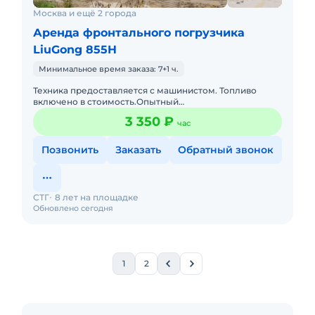
Москва и ещё 2 города
Аренда фронтального погрузчика
LiuGong 855H
Минимальное время заказа: 7+1 ч.
Техника предоставляется с машинистом. Топливо
включено в стоимость.Опытный
экипаж.Своевременное предоставление
3 350 ₽
час
закрывающих документов и что самое главное без ош
Позвонить
Заказать
Обратный звонок
СТГ
8 лет на площадке
Обновлено сегодня
1
2