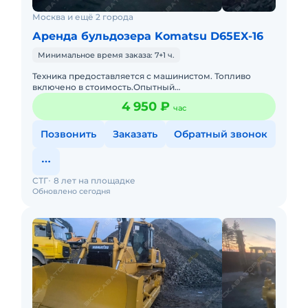
Москва и ещё 2 города
Аренда бульдозера Komatsu D65EX-16
Минимальное время заказа: 7+1 ч.
Техника предоставляется с машинистом. Топливо
включено в стоимость.Опытный
экипаж.Своевременное предоставление
4 950 ₽
час
закрывающих документов и что самое главное без ош
Позвонить
Заказать
Обратный звонок
СТГ
8 лет на площадке
Обновлено сегодня