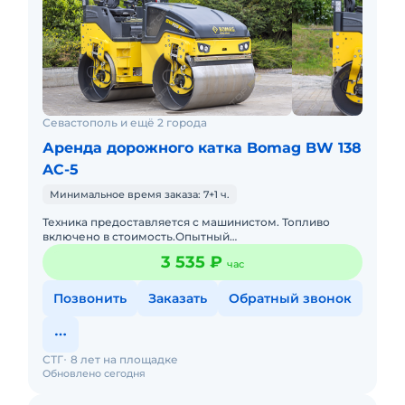
Севастополь и ещё 2 города
Аренда дорожного катка Bomag BW 138
AC-5
Минимальное время заказа: 7+1 ч.
Техника предоставляется с машинистом. Топливо
включено в стоимость.Опытный
экипаж.Своевременное предоставление
3 535 ₽
час
закрывающих документов и что самое главное без ош
Позвонить
Заказать
Обратный звонок
СТГ
8 лет на площадке
Обновлено сегодня