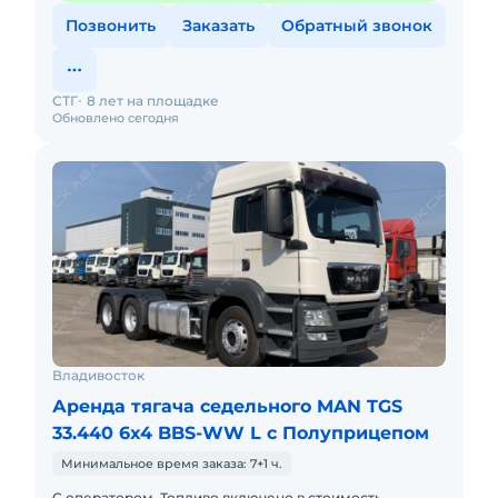
Позвонить
Заказать
Обратный звонок
СТГ
8 лет на площадке
Обновлено сегодня
Владивосток
Аренда тягача седельного MAN TGS
33.440 6x4 BBS-WW L c Полуприцепом
Минимальное время заказа: 7+1 ч.
С оператором. Топливо включено в стоимость.