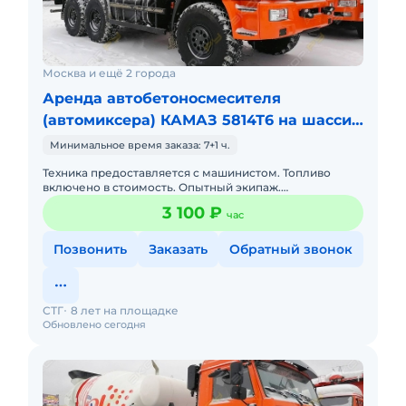
Москва и ещё 2 города
Аренда автобетоносмесителя
(автомиксера) КАМАЗ 5814Т6 на шасси
КамАЗ 43
Минимальное время заказа: 7+1 ч.
Техника предоставляется с машинистом. Топливо
включено в стоимость. Опытный экипаж.
Своевременное предоставление закрывающих
3 100 ₽
час
документов и что самое главное бе
Позвонить
Заказать
Обратный звонок
СТГ
8 лет на площадке
Обновлено сегодня