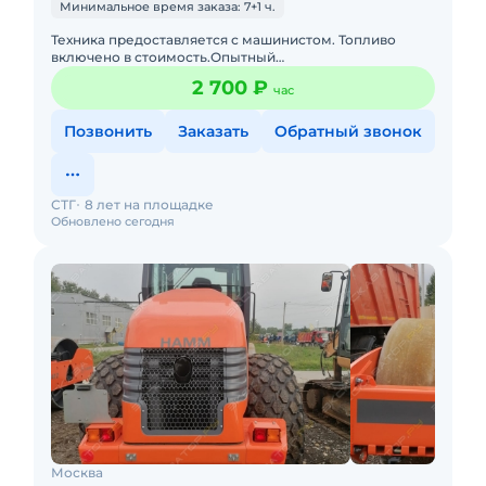
Минимальное время заказа: 7+1 ч.
Техника предоставляется с машинистом. Топливо
включено в стоимость.Опытный
экипаж.Своевременное предоставление
2 700 ₽
час
закрывающих документов и что самое главное без ош
Позвонить
Заказать
Обратный звонок
СТГ
8 лет на площадке
Обновлено сегодня
Москва