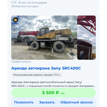
СТГ
8 лет на площадке
Обновлено сегодня
Севастополь
Аренда автокрана Sany SRC400C
Минимальное время заказа: 7+1 ч.
Apeнда Автокрана (автомобильный кран) Sany
SRC400C, с машинистомВ стоимость входит:Заправка
техники топливом (ГСМ) Оператор со всеми
5 500 ₽
час
необходимыми документами и
Позвонить
Заказать
Обратный звонок