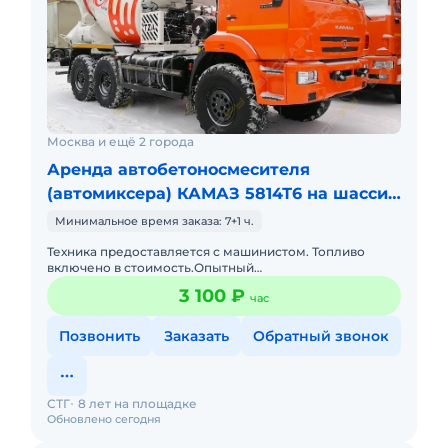
Москва и ещё 2 города
Аренда автобетоносмесителя
(автомиксера) КАМАЗ 5814Т6 на шасси
КамАЗ 43
Минимальное время заказа: 7+1 ч.
Техника предоставляется с машинистом. Топливо
включено в стоимость.Опытный
экипаж.Своевременное предоставление
3 100 ₽
час
закрывающих документов и что самое главное без ош
Позвонить
Заказать
Обратный звонок
СТГ
8 лет на площадке
Обновлено сегодня