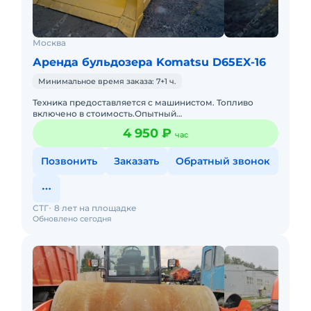
Москва
Аренда бульдозера Komatsu D65EX-16
Минимальное время заказа: 7+1 ч.
Техника предоставляется с машинистом. Топливо
включено в стоимость.Опытный
экипаж.Своевременное предоставление
4 950 ₽
час
закрывающих документов и что самое главное без ош
Позвонить
Заказать
Обратный звонок
СТГ
8 лет на площадке
Обновлено сегодня