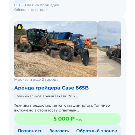
СТГ
8 лет на площадке
Обновлено сегодня
Москва и ещё 2 города
Аренда грейдера Case 865B
Минимальное время заказа: 7+1 ч.
Техника предоставляется с машинистом. Топливо
включено в стоимость.Опытный
экипаж.Своевременное предоставление
5 000 ₽
час
закрывающих документов и что самое главное без ош
Позвонить
Заказать
Обратный звонок