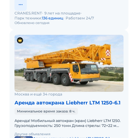
CRANES.RENT
9 лет на площадке
Парк техники:
136 единиц
Работаем 24/7
Обновлено сегодня
Москва и ещё 34 города
Аренда автокрана Liebherr LTM 1250-6.1
Минимальное время заказа: 8 ч.
Аренда! Мобильный автокран (кран) Liebherr LTM 1250.
Грузоподъемность: 250 тонн Длина стрелы: 72+22 м
Полный комплект документов: Свидетельство о
Другие объявления
регистраци