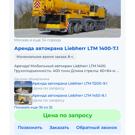
Москва и ещё 34 города
Аренда автокрана Liebherr LTM 1400-7.1
Минимальное время заказа: 8 ч.
Аренда! Мобильный автокран Liebherr LTM 1400.
Грузоподъемность: 400 тонн Длина стрелы: 60+84 м В
наличии! Полный комплект документов:
Другие объявления
Свидетельство о регист
Аренда автокрана Liebherr LTM 11200-9.1
Цена по запросу
Аренда автокрана Liebherr LTM 1450-8.1
Цена по запросу
Показать еще 30 из 32
Цена по запросу
Позвонить
Заказать
Обратный звонок