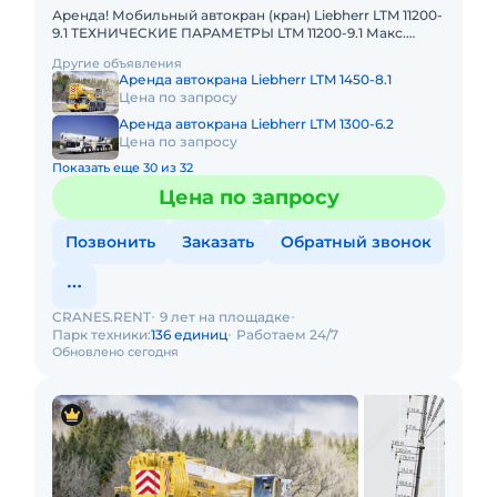
Аренда! Мобильный автокран (кран) Liebherr LTM 11200-
9.1 ТЕХНИЧЕСКИЕ ПАРАМЕТРЫ LTM 11200-9.1 Макс.
грузоподъёмность: 1200 т Телескопическая стрела: 100
Другие объявления
м Макс.
Аренда автокрана Liebherr LTM 1450-8.1
Цена по запросу
Аренда автокрана Liebherr LTM 1300-6.2
Цена по запросу
Показать еще 30 из 32
Цена по запросу
Позвонить
Заказать
Обратный звонок
CRANES.RENT
9 лет на площадке
Парк техники:
136 единиц
Работаем 24/7
Обновлено сегодня