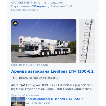
CRANES.RENT
9 лет на площадке
Парк техники:
136 единиц
Работаем 24/7
Обновлено сегодня
Москва и ещё 34 города
Аренда автокрана Liebherr LTM 1300-6.2
Минимальное время заказа: 8 ч.
АРЕНДА! Автокран LIEBHERR LTM 1300-6.2 (г/п 300.000
кг) Макс. грузоподъёмность - 300 т Телескопическая
стрела - 78 м Макс. высота подъёма - 114 м Макс. выл
Другие объявления
Аренда автокрана Liebherr LTM 11200-9.1
Цена по запросу