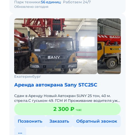
Парк техники:
56 единиц
Работаем 24/7
Обновлено сегодня
Екатеринбург
Аренда автокрана Sany STC25C
Сдам в Аренду Новый Автокран SUNY 25 тон, 40 м.
стрела.С гуськом 49. ГСМ И Проживание водителя уже
включены в стоимость ! С опытным водителем. На
2 300 ₽
час
длительный сро
Позвонить
Заказать
Обратный звонок