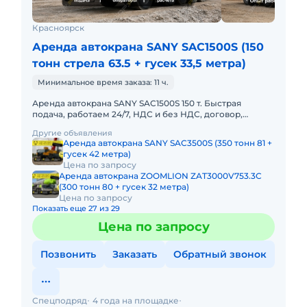
Красноярск
Аренда автокрана SANY SAC1500S (150
тонн стрела 63.5 + гусек 33,5 метра)
Минимальное время заказа: 11 ч.
Аренда автокрана SANY SAC1500S 150 т. Быстрая
подача, работаем 24/7, НДС и без НДС, договор,
закрывающие документы. АРЕНДА АВТОКРАНА SANY
Другие объявления
SAC1500S 150 ТОННПред
Аренда автокрана SANY SAC3500S (350 тонн 81 +
гусек 42 метра)
Цена по запросу
Аренда автокрана ZOOMLION ZAT3000V753.3C
(300 тонн 80 + гусек 32 метра)
Цена по запросу
Показать еще 27 из 29
Цена по запросу
Позвонить
Заказать
Обратный звонок
Спецподряд
4 года на площадке