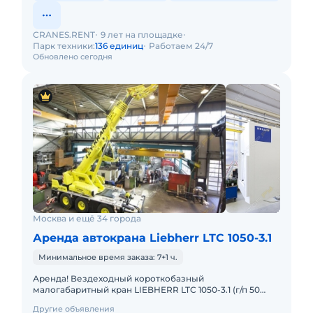
CRANES.RENT
9 лет на площадке
Парк техники:
136 единиц
Работаем 24/7
Обновлено сегодня
Москва и ещё 34 города
Аренда автокрана Liebherr LTC 1050-3.1
Минимальное время заказа: 7+1 ч.
Аренда! Вездеходный короткобазный
малогабаритный кран LIEBHERR LTC 1050-3.1 (г/п 50
тонн!) Кран отличается исключительной
Другие объявления
маневренностью и проходимостью по бе