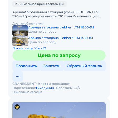
Минимальное время заказа: 8 ч.
Аренда! Мобильный автокран (кран) LIEBHERR LTM
1120-4.1 Грузоподъемность: 120 тонн Комплектация:
Стрела 66м, плюс гусек 26м. В наличии! Полный
Другие объявления
комплект доку
Аренда автокрана Liebherr LTM 11200-9.1
Цена по запросу
Аренда автокрана Liebherr LTM 1450-8.1
Цена по запросу
Показать еще 30 из 32
Цена по запросу
Позвонить
Заказать
Обратный звонок
CRANES.RENT
9 лет на площадке
Парк техники:
136 единиц
Работаем 24/7
Обновлено сегодня