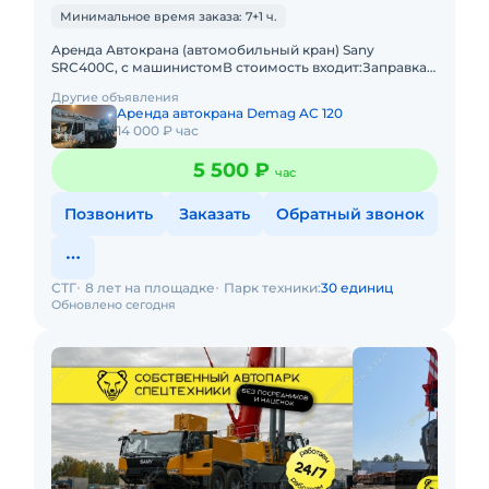
Минимальное время заказа: 7+1 ч.
Apeнда Автокрана (автомобильный кран) Sany
SRC400C, с машинистомВ стоимость входит:Заправка
техники топливом (ГСМ) Оператор со всеми
Другие объявления
необходимыми документами и
Аренда автокрана Demag AC 120
14 000 ₽ час
5 500 ₽
час
Позвонить
Заказать
Обратный звонок
СТГ
8 лет на площадке
Парк техники:
30 единиц
Обновлено сегодня