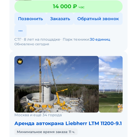
14 000 ₽
час
Позвонить
Заказать
Обратный звонок
СТГ
8 лет на площадке
Парк техники:
30 единиц
Обновлено сегодня
Москва и ещё 34 города
Аренда автокрана Liebherr LTM 11200-9.1
Минимальное время заказа: 11 ч.