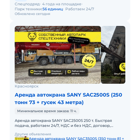
Спецподряд
4 года на площадке
Парк техники:
56 единиц
Работаем 24/7
Обновлено сегодня
Красноярск
Аренда автокрана SANY SAC2500S (250
тонн 73 + гусек 43 метра)
Минимальное время заказа: 11 ч.
Аренда автокрана SANY SAC2500S 250 т. Быстрая
подача, работаем 24/7, НДС и без НДС, договор,
закрывающие документы. АРЕНДА АВТОКРАНА SANY
Другие объявления
SAC2500S 250 ТОННПред
Аренда автокрана SANY SAC3500S (350 тонн 81 +