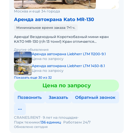
Москва и ещё 34 города
Аренда автокрана Kato MR-130
Минимальное время заказа: 7+1 ч.
Аренда! Вездеходный Короткобазный мини-кран
KATO MR-130 (г/п 13 тонн!) Кран отличается
исключительной компактностью и проходимостью.
Другие объявления
Технические характеристик
Аренда автокрана Liebherr LTM 11200-9.1
Цена по запросу
Аренда автокрана Liebherr LTM 1450-8.1
Цена по запросу
Показать еще 30 из 32
Цена по запросу
Позвонить
Заказать
Обратный звонок
CRANES.RENT
9 лет на площадке
Парк техники:
136 единиц
Работаем 24/7
Обновлено сегодня