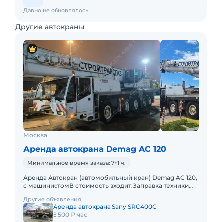
Давно не обновлялось
Другие автокраны
Москва
Аренда автокрана Demag AC 120
Минимальное время заказа: 7+1 ч.
Apeнда Автокран (автомобильный кран) Demag AC 120,
с машинистомВ стоимость входит:Заправка техники
топливом (ГСМ)Оператор со всеми необходимыми
Другие объявления
документами и гр
Аренда автокрана Sany SRC400C
5 500 ₽ час