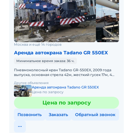
Москва и ещё 14 городов
Аренда автокрана Tadano GR 550EX
Минимальное время заказа: 36 ч.
Пневмоколесный кран Tadano GR-550EX, 2009 года
выпуска, основная стрела 42м, жесткий гусек 17м, 4
WD, короткая база. Не габарит. Передвижение по
Другие объявления
дорогам общего
Аренда автокрана Tadano GR 550EX
Цена по запросу
Цена по запросу
Позвонить
Заказать
Обратный звонок