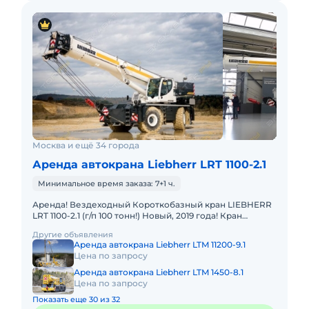
Москва и ещё 34 города
Аренда автокрана Liebherr LRT 1100-2.1
Минимальное время заказа: 7+1 ч.
Аренда! Вездеходный Короткобазный кран LIEBHERR
LRT 1100-2.1 (г/п 100 тонн!) Новый, 2019 года! Кран
отличается исключительной проходимостью по
Другие объявления
бездорожью. Тех
Аренда автокрана Liebherr LTM 11200-9.1
Цена по запросу
Аренда автокрана Liebherr LTM 1450-8.1
Цена по запросу
Показать еще 30 из 32