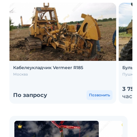
Кабелеукладчик Vermeer R185
Бульдо
Москва
Пушки
3 75
По запросу
Позвонить
час