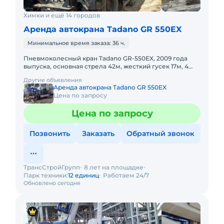
Химки и ещё 14 городов
Аренда автокрана Tadano GR 550EX
Минимальное время заказа: 36 ч.
Пневмоколесный кран Tadano GR-550EX, 2009 года
выпуска, основная стрела 42м, жесткий гусек 17м, 4
WD, короткая база. Не габарит. Передвижение по
Другие объявления
дорогам общего
Аренда автокрана Tadano GR 550EX
Цена по запросу
Цена по запросу
Позвонить
Заказать
Обратный звонок
ТрансСтройГрупп
8 лет на площадке
Парк техники:
12 единиц
Работаем 24/7
Обновлено сегодня