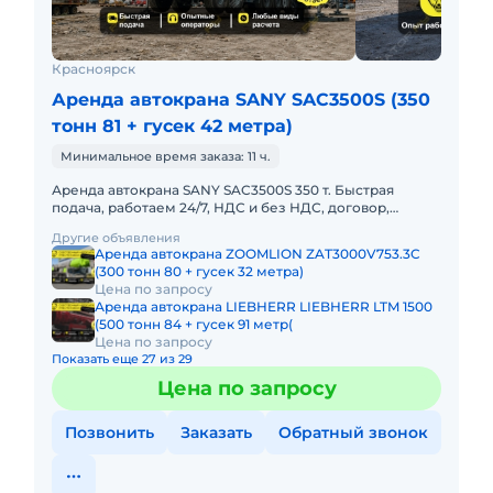
Красноярск
Аренда автокрана SANY SAC3500S (350
тонн 81 + гусек 42 метра)
Минимальное время заказа: 11 ч.
Аренда автокрана SANY SAC3500S 350 т. Быстрая
подача, работаем 24/7, НДС и без НДС, договор,
закрывающие документы. АРЕНДА АВТОКРАНА SANY
Другие объявления
SAC3500S 350 ТОННПред
Аренда автокрана ZOOMLION ZAT3000V753.3C
(300 тонн 80 + гусек 32 метра)
Цена по запросу
Аренда автокрана LIEBHERR LIEBHERR LTM 1500
(500 тонн 84 + гусек 91 метр(
Цена по запросу
Показать еще 27 из 29
Цена по запросу
Позвонить
Заказать
Обратный звонок