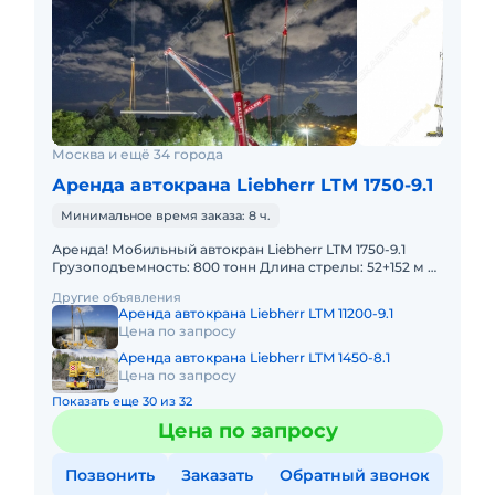
Москва и ещё 34 города
Аренда автокрана Liebherr LTM 1750-9.1
Минимальное время заказа: 8 ч.
Аренда! Мобильный автокран Liebherr LTM 1750-9.1
Грузоподъемность: 800 тонн Длина стрелы: 52+152 м В
наличии! Полный комплект документов:
Другие объявления
Свидетельство о ре
Аренда автокрана Liebherr LTM 11200-9.1
Цена по запросу
Аренда автокрана Liebherr LTM 1450-8.1
Цена по запросу
Показать еще 30 из 32
Цена по запросу
Позвонить
Заказать
Обратный звонок