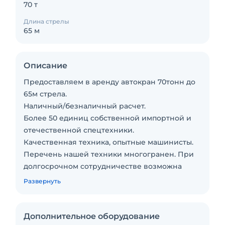
70 т
Длина стрелы
65 м
Описание
Предоставляем в аренду автокран 70тонн до
65м стрела.
Наличный/безналичный расчет.
Более 50 единиц собственной импортной и
отечественной спецтехники.
Качественная техника, опытные машинисты.
Перечень нашей техники многогранен. При
долгосрочном сотрудничестве возможна
система скидок.
Развернуть
Если сомневаетесь в нужной техники, то
проконсультируйтесь с менеджером по
телефону или электронной почте для
Дополнительное оборудование