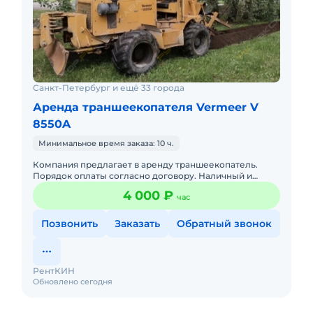
Санкт-Петербург и ещё 33 города
Аренда траншеекопателя Vermeer V
8550A
Минимальное время заказа: 10 ч.
Компания предлагает в аренду траншеекопатель.
Порядок оплаты согласно договору. Наличный и
безналичный расчет. При длительном заказе
4 000 ₽
час
предусмотрены скидки.Стоимо
Позвонить
Заказать
Обратный звонок
РентКИН
Обновлено сегодня